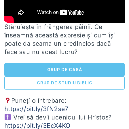
Stăruiește în frângerea pâinii. Ce
înseamnă această expresie și cum își
poate da seama un credincios dacă
face sau nu
acest lucru?
GRUP DE CASĂ
GRUP DE STUDIU BIBLIC
Puneți o întrebare:
https://bit.ly/3fN2se7
Vrei să devii ucenicul lui Hristos?
https://bit.ly/3EcX4KO