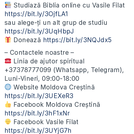
Studiază Biblia online cu Vasile Filat
https://bit.ly/3OjfLA1
sau alege-ți un alt grup de studiu
https://bit.ly/3UqHbpJ
Donează
https://bit.ly/3NQJdx5
– Contactele noastre –
Linia de ajutor spiritual
+37378777099 (Whatsapp, Telegram),
Luni-Vineri, 09:00-18:00
Website Moldova Creștină
https://bit.ly/3UEXeR3
Facebook Moldova Creștină
https://bit.ly/3hF1xNr
Facebook Vasile Filat
https://bit.ly/3UYjG7h