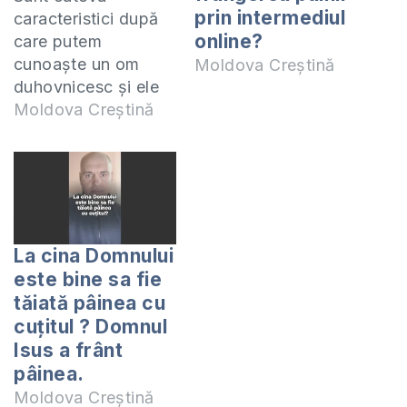
prin intermediul
caracteristici după
online?
care putem
cunoaște un om
Moldova Creștină
duhovnicesc și ele
sunt următoarele: -
Moldova Creștină
are o viață regulată
de rugăciune -
cercetează
Scripturile - caută
legătura frățească,
ca să împlinească
La cina Domnului
nevoile celorlalți -
este bine sa fie
participă la
tăiată pâinea cu
frângerea pâinii - se
cuțitul ? Domnul
cercetează personal
Isus a frânt
continuu. Doritorii
pâinea.
să treacă sesiunea 2
Moldova Creștină
de pregătire…