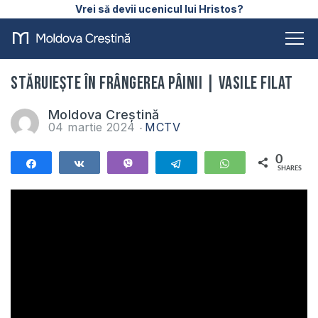
Vrei să devii ucenicul lui Hristos?
Stăruiește în frângerea pâinii | Vasile Filat
Moldova Creștină
04 martie 2024
MCTV
0
Share
Share
Vibe
Telegram
WhatsApp
SHARES