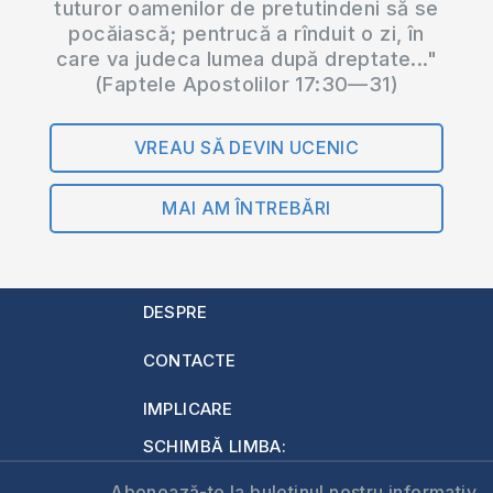
tuturor oamenilor de pretutindeni să se
pocăiască; pentrucă a rînduit o zi, în
care va judeca lumea după dreptate..."
(Faptele Apostolilor 17:30—31)
VREAU SĂ DEVIN UCENIC
MAI AM ÎNTREBĂRI
DESPRE
CONTACTE
IMPLICARE
SCHIMBĂ LIMBA:
Abonează-te la buletinul nostru informativ