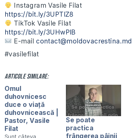
Instagram Vasile Filat
https://bit.ly/3UPTlZ8
TikTok Vasile Filat
https://bit.ly/3UHwPlB
E-mail
contact@moldovacrestina.md
#vasilefilat
Articole similare:
Omul
duhovnicesc
duce o viață
duhovnicească |
Se poate
Pastor, Vasile
practica
Filat
frângerea pâinii
Sunt câteva