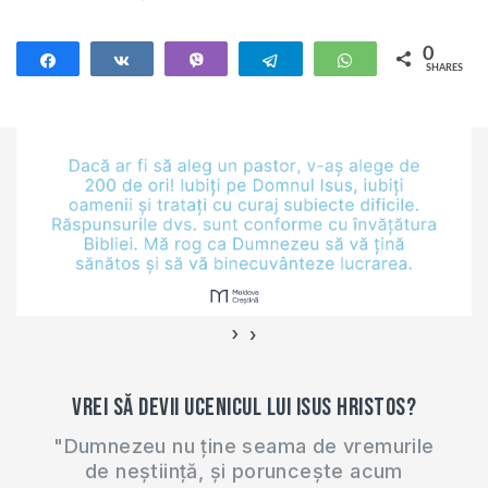
0
Share
Share
Vibe
Telegram
WhatsApp
SHARES
›
‹
Vrei să devii ucenicul lui Isus Hristos?
"Dumnezeu nu ține seama de vremurile
de neștiință, și poruncește acum