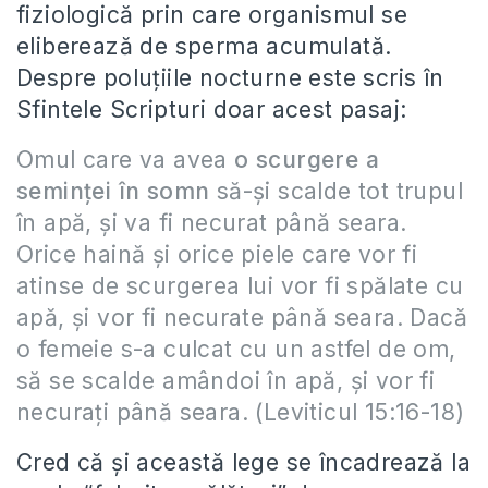
fiziologică prin care organismul se
eliberează de sperma acumulată.
Despre poluţiile nocturne este scris în
Sfintele Scripturi doar acest pasaj:
Omul care va avea
o scurgere a
seminţei în somn
să-şi scalde tot trupul
în apă, şi va fi necurat până seara.
Orice haină şi orice piele care vor fi
atinse de scurgerea lui vor fi spălate cu
apă, şi vor fi necurate până seara. Dacă
o femeie s-a culcat cu un astfel de om,
să se scalde amândoi în apă, şi vor fi
necuraţi până seara. (Leviticul 15:16-18)
Cred că şi această lege se încadrează la