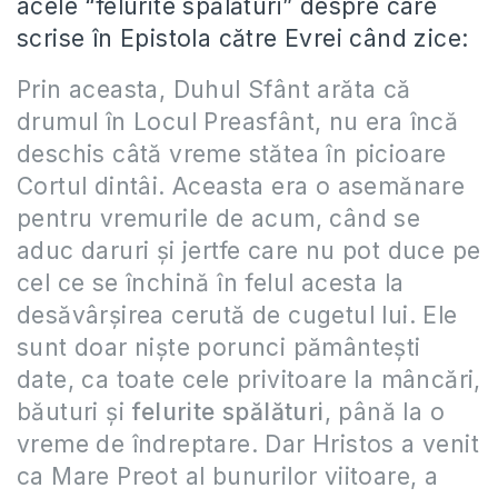
acele “felurite spălături” despre care
scrise în Epistola către Evrei când zice:
Prin aceasta, Duhul Sfânt arăta că
drumul în Locul Preasfânt, nu era încă
deschis câtă vreme stătea în picioare
Cortul dintâi. Aceasta era o asemănare
pentru vremurile de acum, când se
aduc daruri şi jertfe care nu pot duce pe
cel ce se închină în felul acesta la
desăvârşirea cerută de cugetul lui. Ele
sunt doar nişte porunci pământeşti
date, ca toate cele privitoare la mâncări,
băuturi şi
felurite spălături
, până la o
vreme de îndreptare. Dar Hristos a venit
ca Mare Preot al bunurilor viitoare, a