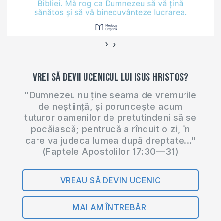
›
‹
Vrei să devii ucenicul lui Isus Hristos?
"Dumnezeu nu ține seama de vremurile
de neștiință, și poruncește acum
tuturor oamenilor de pretutindeni să se
pocăiască; pentrucă a rînduit o zi, în
care va judeca lumea după dreptate..."
(Faptele Apostolilor 17:30—31)
VREAU SĂ DEVIN UCENIC
MAI AM ÎNTREBĂRI