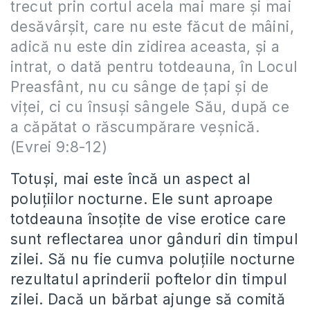
trecut prin cortul acela mai mare şi mai
desăvârşit, care nu este făcut de mâini,
adică nu este din zidirea aceasta, şi a
intrat, o dată pentru totdeauna, în Locul
Preasfânt, nu cu sânge de ţapi şi de
viţei, ci cu însuşi sângele Său, după ce
a căpătat o răscumpărare veşnică.
(Evrei 9:8-12)
Totuşi, mai este încă un aspect al
poluţiilor nocturne. Ele sunt aproape
totdeauna însoţite de vise erotice care
sunt reflectarea unor gânduri din timpul
zilei. Să nu fie cumva poluţiile nocturne
rezultatul aprinderii poftelor din timpul
zilei. Dacă un bărbat ajunge să comită