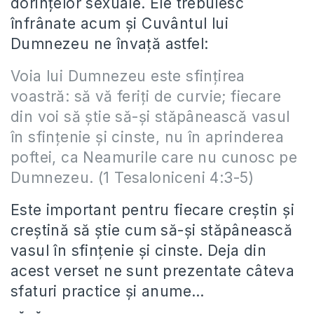
dorinţelor sexuale. Ele trebuiesc
înfrânate acum şi Cuvântul lui
Dumnezeu ne învaţă astfel:
Voia lui Dumnezeu este sfinţirea
voastră: să vă feriţi de curvie; fiecare
din voi să ştie să-şi stăpânească vasul
în sfinţenie şi cinste, nu în aprinderea
poftei, ca Neamurile care nu cunosc pe
Dumnezeu. (1 Tesaloniceni 4:3-5)
Este important pentru fiecare creştin şi
creştină să ştie cum să-şi stăpânească
vasul în sfinţenie şi cinste. Deja din
acest verset ne sunt prezentate câteva
sfaturi practice şi anume…