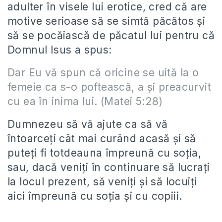
adulter în visele lui erotice, cred că are
motive serioase să se simtă păcătos şi
să se pocăiască de păcatul lui pentru că
Domnul Isus a spus:
Dar Eu vă spun că oricine se uită la o
femeie ca s-o poftească, a şi preacurvit
cu ea în inima lui. (Matei 5:28)
Dumnezeu să vă ajute ca să vă
întoarceţi cât mai curând acasă şi să
puteţi fi totdeauna împreună cu soţia,
sau, dacă veniţi în continuare să lucraţi
la locul prezent, să veniţi şi să locuiţi
aici împreună cu soţia şi cu copiii.