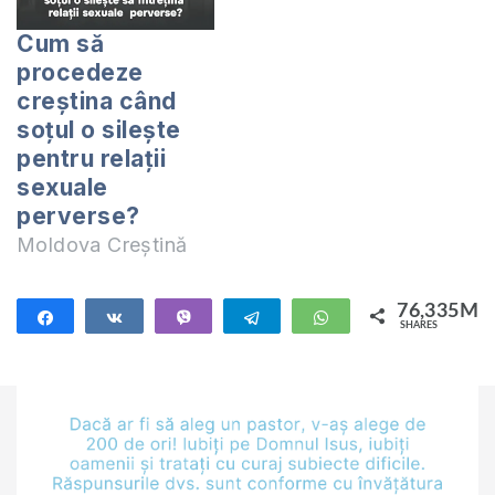
Cum să
procedeze
creștina când
soțul o silește
pentru relații
sexuale
perverse?
Moldova Creștină
76,335M
Share
Share
Vibe
Telegram
WhatsApp
SHARES
76,335M