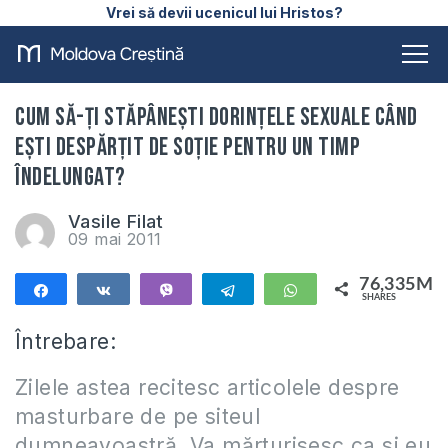
Vrei să devii ucenicul lui Hristos?
Cum să-ţi stăpâneşti dorinţele sexuale când
eşti despărţit de soţie pentru un timp
îndelungat?
Vasile Filat
09 mai 2011
76,335M
Share
Share
Vibe
Telegram
WhatsApp
SHARES
76,335M
Întrebare:
Zilele astea recitesc articolele despre
masturbare de pe siteul
dumneavoastră. Va mărturisesc ca si eu