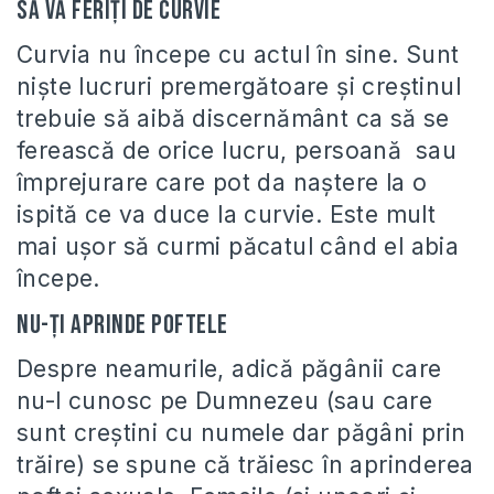
Să vă feriţi de curvie
Curvia nu începe cu actul în sine. Sunt
nişte lucruri premergătoare şi creştinul
trebuie să aibă discernământ ca să se
ferească de orice lucru, persoană sau
împrejurare care pot da naştere la o
ispită ce va duce la curvie. Este mult
mai uşor să curmi păcatul când el abia
începe.
Nu-ţi aprinde poftele
Despre neamurile, adică păgânii care
nu-l cunosc pe Dumnezeu (sau care
sunt creştini cu numele dar păgâni prin
trăire) se spune că trăiesc în aprinderea