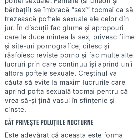
poftei sexuale. Femeile (si uneori şi
bărbaţii) se îmbracă “sexi” tocmai ca să
trezească poftele sexuale ale celor din
jur. În discuţii fac glume şi apropouri
care le duce mintea la sex, privesc filme
şi site-uri pornografice, citesc şi
răsfoiesc reviste porno şi fac multe alte
lucruri prin care continuu îşi aprind unii
altora poftele sexuale. Creştinul va
căuta să evite la maxim lucrurile care
aprind pofta sexuală tocmai pentru că
vrea să-şi ţină vasul în sfinţenie şi
cinste.
Cât priveşte poluţiile nocturne
Este adevărat că aceasta este forma