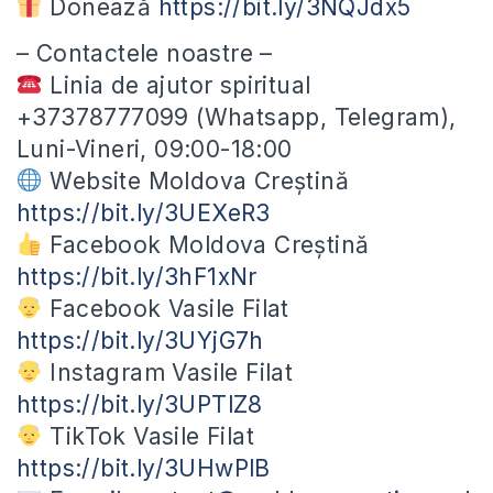
Donează
https://bit.ly/3NQJdx5
– Contactele noastre –
Linia de ajutor spiritual
+37378777099 (Whatsapp, Telegram),
Luni-Vineri, 09:00-18:00
Website Moldova Creștină
https://bit.ly/3UEXeR3
Facebook Moldova Creștină
https://bit.ly/3hF1xNr
Facebook Vasile Filat
https://bit.ly/3UYjG7h
Instagram Vasile Filat
https://bit.ly/3UPTlZ8
TikTok Vasile Filat
https://bit.ly/3UHwPlB