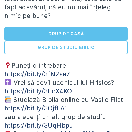
fapt adevărul, că eu nu mai înțeleg
nimic pe bune?
GRUP DE CASĂ
GRUP DE STUDIU BIBLIC
Puneți o întrebare:
https://bit.ly/3fN2se7
Vrei să devii ucenicul lui Hristos?
https://bit.ly/3EcX4KO
Studiază Biblia online cu Vasile Filat
https://bit.ly/3OjfLA1
sau alege-ți un alt grup de studiu
https://bit.ly/3UqHbpJ