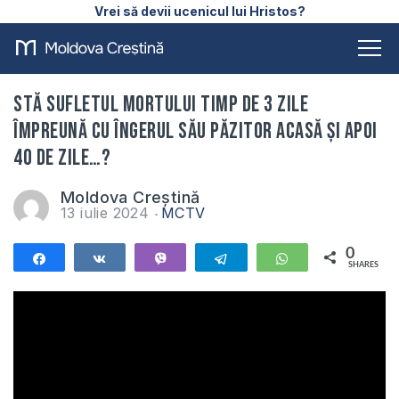
Vrei să devii ucenicul lui Hristos?
Stă sufletul mortului timp de 3 zile
împreună cu îngerul său păzitor acasă și apoi
40 de zile…?
Moldova Creștină
13 iulie 2024
MCTV
0
Share
Share
Vibe
Telegram
WhatsApp
SHARES