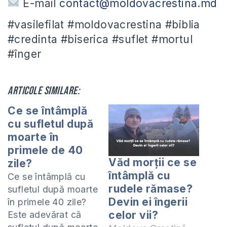
E-mail
contact@moldovacrestina.md
#vasilefilat #moldovacrestina #biblia
#credinta #biserica #suflet #mortul
#înger
Articole similare:
Ce se întâmplă
cu sufletul după
moarte în
primele de 40
Văd morții ce se
zile?
întâmplă cu
Ce se întâmplă cu
rudele rămase?
sufletul după moarte
Devin ei îngerii
în primele 40 zile?
celor vii?
Este adevărat că