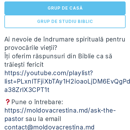
GRUP DE CASĂ
GRUP DE STUDIU BIBLIC
Ai nevoie de îndrumare spirituală pentru
provocările vieții?
Îți oferim răspunsuri din Biblie ca să
trăiești fericit
https://youtube.com/playlist?
list=PLxnlTFjiXbTAy1H2ioaoLjDM6EvQgP
a38ZrlX3CPT1t
Pune o întrebare:
https://moldovacrestina.md/ask-the-
pastor
sau la email
contact@moldovacrestina.md