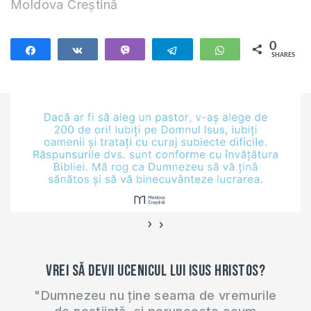
Moldova Creștină
0
Share
Share
Vibe
Telegram
WhatsApp
SHARES
›
‹
Vrei să devii ucenicul lui Isus Hristos?
"Dumnezeu nu ține seama de vremurile