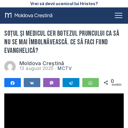
Vrei să devii ucenicul lui Hristos?
Soțul și medicul cer botezul pruncului ca să
nu se mai îmbolnăvească. Ce să faci fiind
evanghelică?
Moldova Creștină
13 august 2025
MCTV
0
Share
Share
Vibe
Telegram
WhatsApp
SHARES