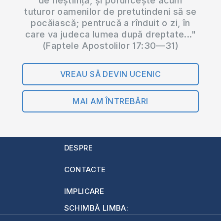
de neștiință, și poruncește acum
tuturor oamenilor de pretutindeni să se
pocăiască; pentrucă a rînduit o zi, în
care va judeca lumea după dreptate..."
(Faptele Apostolilor 17:30—31)
VREAU SĂ DEVIN UCENIC
MAI AM ÎNTREBĂRI
DESPRE
CONTACTE
IMPLICARE
SCHIMBĂ LIMBA: