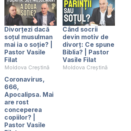
Divorțezi dacă
Când socrii
soțul musulman
devin motiv de
mai ia o soție? |
divorț: Ce spune
Pastor Vasile
Biblia? | Pastor
Filat
Vasile Filat
Moldova Creștină
Moldova Creștină
Coronavirus,
666,
Apocalipsa. Mai
are rost
conceperea
copiilor? |
Pastor Vasile