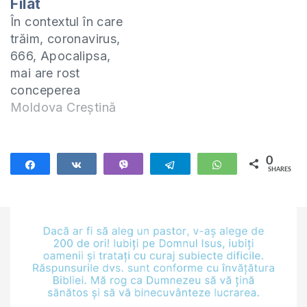
Filat
În contextul în care
trăim, coronavirus,
666, Apocalipsa,
mai are rost
conceperea
copiilor? Probabil
Moldova Creștină
cuplurile tinere,
proapăt căsătoriți se
gândesc tot mai des
0
Share
Share
Vibe
Telegram
WhatsApp
SHARES
la această întrebare
cu privire la
conceperea copiilor.
Răspund la acestă
întrebare în baza
învățăturii Sfintelor
Scripturi. Vă invit să
citiți articole de pe