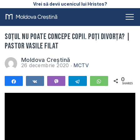
Vrei să devii ucenicul lui Hristos?
Soțul nu poate concepe copii. Poți divorța? |
Pastor Vasile Filat
Moldova Creștină
26 decembrie 2020
MCTV
0
Share
Share
Vibe
Telegram
WhatsApp
SHARES