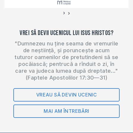
www.moldovacrestina.md
la acest…
›
‹
Vrei să devii ucenicul lui Isus Hristos?
"Dumnezeu nu ține seama de vremurile
de neștiință, și poruncește acum
tuturor oamenilor de pretutindeni să se
pocăiască; pentrucă a rînduit o zi, în
care va judeca lumea după dreptate..."
(Faptele Apostolilor 17:30—31)
VREAU SĂ DEVIN UCENIC
MAI AM ÎNTREBĂRI