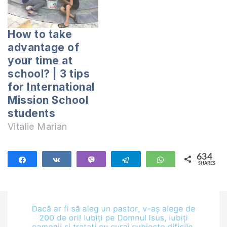
How to take
advantage of
your time at
school? | 3 tips
for International
Mission School
students
Vitalie Marian
634
Share
Share
Vibe
Telegram
WhatsApp
SHARES
634