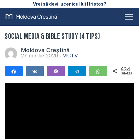
Vrei să devii ucenicul lui Hristos?
Social Media & Bible Study (4 Tips)
Moldova Creștină
27 martie 2020
MCTV
634
Share
Share
Vibe
Telegram
WhatsApp
SHARES
634