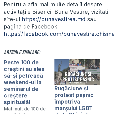
Pentru a afla mai multe detalii despre
activitățile Bisericii Buna Vestire, vizitați
site-ul
https://bunavestirea.md
sau
pagina de Facebook
https://facebook.com/bunavestire.chisin
Articole similare:
Peste 100 de
creștini au ales
să-și petreacă
weekend-ul la
Rugăciune și
seminarul de
protest pașnic
creștere
împotriva
spirituală!
marșului LGBT
Mai mult de 100 de