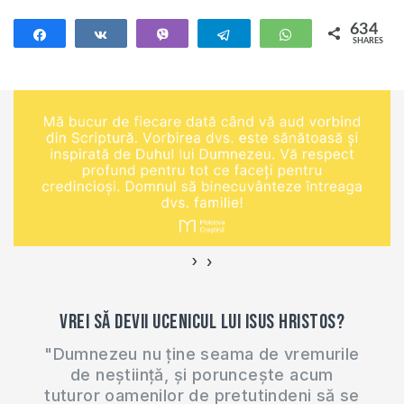
pagina noastră de
Web:
634
Share
Share
Vibe
Telegram
WhatsApp
SHARES
https://moldovacrestina.md/
634
Vrei să devii
ucenicul lui Isus…
›
‹
Vrei să devii ucenicul lui Isus Hristos?
"Dumnezeu nu ține seama de vremurile
de neștiință, și poruncește acum
tuturor oamenilor de pretutindeni să se