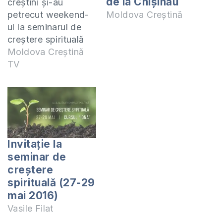
de la Chișinău
creștini și-au
petrecut weekend-
Moldova Creștină
ul la seminarul de
creștere spirituală
pe care îl
Moldova Creștină
organizează
TV
tradițional biserica
”Buna Vestire” din
Chișinău, la care au
studiat aprofundat
manualul 1
Tesaloniceni.
Invitație la
Abonează-te!
seminar de
Youtube:
creștere
https://www.youtube.com/user/MoldovaC...
spirituală (27-29
Facebook
mai 2016)
https://www.facebook.com/moldovacrest...
Vasile Filat
Vizitează-ne pe