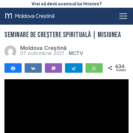
Vrei să devii ucenicul lui Hristos?
Seminare de creștere spirituală | MISIUNEA
Moldova Creștină
07 octombrie 2021
MCTV
634
Share
Share
Vibe
Telegram
WhatsApp
SHARES
634