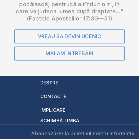
pocăiască; pentrucă a rînduit o zi, în
care va judeca lumea după dreptate..."
(Faptele Apostolilor 17:30—31)
VREAU SĂ DEVIN UCENIC
MAI AM ÎNTREBĂRI
DESPRE
CONTACTE
IMPLICARE
SCHIMBĂ LIMBA:
Abonează-te la buletinul nostru informativ