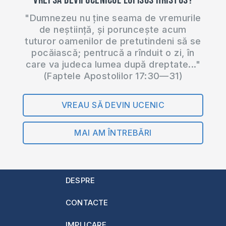
Vrei să devii ucenicul lui Isus Hristos?
"Dumnezeu nu ține seama de vremurile
de neștiință, și poruncește acum
tuturor oamenilor de pretutindeni să se
pocăiască; pentrucă a rînduit o zi, în
care va judeca lumea după dreptate..."
(Faptele Apostolilor 17:30—31)
VREAU SĂ DEVIN UCENIC
MAI AM ÎNTREBĂRI
DESPRE
CONTACTE
IMPLICARE