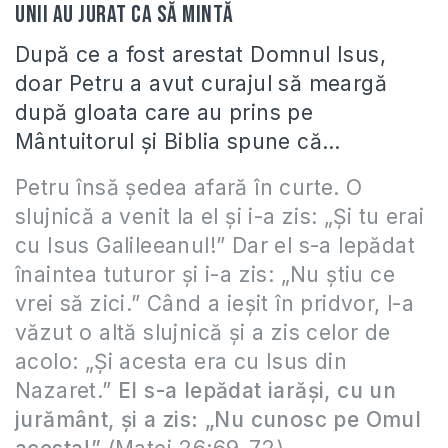
Unii au jurat ca să mintă
După ce a fost arestat Domnul Isus,
doar Petru a avut curajul să meargă
după gloata care au prins pe
Mântuitorul şi Biblia spune că…
Petru însă şedea afară în curte. O
slujnică a venit la el şi i-a zis: „Şi tu erai
cu Isus Galileeanul!” Dar el s-a lepădat
înaintea tuturor şi i-a zis: „Nu ştiu ce
vrei să zici.” Când a ieşit în pridvor, l-a
văzut o altă slujnică şi a zis celor de
acolo: „Şi acesta era cu Isus din
Nazaret.”
El s-a lepădat iarăşi, cu un
jurământ, şi a zis: „Nu cunosc pe Omul