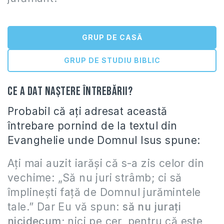
GRUP DE CASĂ
GRUP DE STUDIU BIBLIC
Ce a dat naştere întrebării?
Probabil că aţi adresat această
întrebare pornind de la textul din
Evanghelie unde Domnul Isus spune:
Aţi mai auzit iarăşi că s-a zis celor din
vechime: „Să nu juri strâmb; ci să
împlineşti faţă de Domnul jurămintele
tale.” Dar Eu vă spun:
să nu juraţi
nicidecum
; nici pe cer, pentru că este