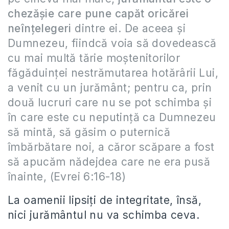
chezăşie care pune capăt oricărei
neînţelegeri
dintre ei. De aceea şi
Dumnezeu, fiindcă voia să dovedească
cu mai multă tărie moştenitorilor
făgăduinţei nestrămutarea hotărârii Lui,
a venit cu un jurământ; pentru ca, prin
două lucruri care nu se pot schimba şi
în care este cu neputinţă ca Dumnezeu
să mintă, să găsim o puternică
îmbărbătare noi, a căror scăpare a fost
să apucăm nădejdea care ne era pusă
înainte, (Evrei 6:16-18)
La oamenii lipsiţi de integritate, însă,
nici jurământul nu va schimba ceva.