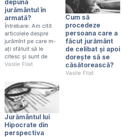
depună
jurământul în
Cum să
armată?
procedeze
Întrebare: Am citit
persoana care a
articolele despre
făcut jurământ
jurămînt pe care m-
de celibat și apoi
ați sfătuit să le
citesc și sunt de
dorește să se
acord cu ceea ce ați
Vasile Filat
căsătorească?
spus în acele
Vasile Filat
articole, dar, vă rog,
să-mi explicați
următorul verset din
Iacov 5:12 care
spune: "Mai presus
Jurământul lui
de toate, frații mei,
Hipocrate din
să nu vă jurați nici
perspectiva
pe cer, nici pe