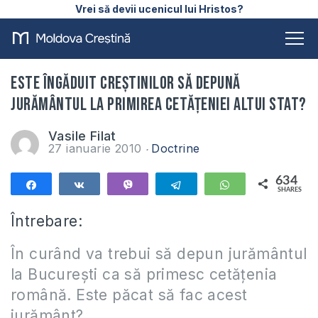
Vrei să devii ucenicul lui Hristos?
Este îngăduit creştinilor să depună
jurământul la primirea cetăţeniei altui stat?
Vasile Filat
27 ianuarie 2010
Doctrine
634
Share
Share
Vibe
Telegram
WhatsApp
SHARES
634
Întrebare:
În curând va trebui să depun jurământul
la Bucureşti ca să primesc cetăţenia
română. Este păcat să fac acest
jurământ?