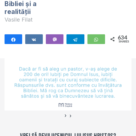
Bibliei şi a
pămînt, nici…
realităţii
Vasile Filat
634
Share
Share
Vibe
Telegram
WhatsApp
SHARES
634
›
‹