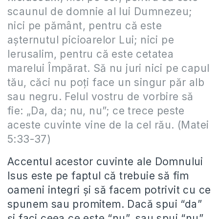
scaunul de domnie al lui Dumnezeu;
nici pe pământ, pentru că este
aşternutul picioarelor Lui; nici pe
Ierusalim, pentru că este cetatea
marelui Împărat. Să nu juri nici pe capul
tău, căci nu poţi face un singur păr alb
sau negru. Felul vostru de vorbire să
fie: „Da, da; nu, nu”; ce trece peste
aceste cuvinte vine de la cel rău. (Matei
5:33-37)
Accentul acestor cuvinte ale Domnului
Isus este pe faptul că trebuie să fim
oameni integri şi să facem potrivit cu ce
spunem sau promitem. Dacă spui “da”
şi faci ceea ce este “nu”, sau spui “nu”