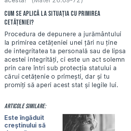
acesta!”
(Matei 26:69-72)
Cum se aplică la situaţia cu primirea
cetăţeniei?
Procedura de depunere a jurământului
la primirea cetăţeniei unei ţări nu ţine
de integritatea ta personală sau de lipsa
acestei integrităţi, ci este un act solemn
prin care întri sub protecţia statului a
cărui cetăţenie o primeşti, dar şi tu
promiţi să aperi acest stat şi legile lui.
Articole similare:
Este îngăduit
creștinului să