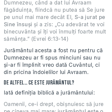
Dumnezeu, când a dat lui Avraam
făgăduinţa, fiindcă nu putea să Se jure
pe unul mai mare decât El,
S-a jurat pe
Sine însuşi
şi a zis: „Cu adevărat te voi
binecuvânta şi îţi voi înmulţi foarte mult
sămânţa.” (Evrei 6:13-14)
Jurământul acesta a fost nu pentru că
Dumnezeu ar fi spus minciuni sau nu
şi-ar fi împlinit vreo dată Cuvântul, ci
din pricina îndoielilor lui Avraam.
De altfel… Ce este jurământul?
Iată definiţia biblică a jurământului:
Oamenii, ce-i drept, obişnuiesc să jure
pe cineva mai mare;
jurământul este o