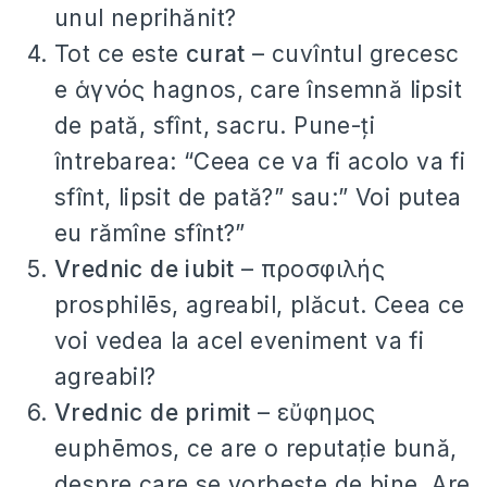
unul neprihănit?
Tot ce este
curat
– cuvîntul grecesc
e ἁγνός hagnos, care însemnă lipsit
de pată, sfînt, sacru. Pune-ți
întrebarea: “Ceea ce va fi acolo va fi
sfînt, lipsit de pată?” sau:” Voi putea
eu rămîne sfînt?”
Vrednic de iubit
– προσφιλής
prosphilēs, agreabil, plăcut. Ceea ce
voi vedea la acel eveniment va fi
agreabil?
Vrednic de primit
– εὔφημος
euphēmos, ce are o reputație bună,
despre care se vorbește de bine. Are