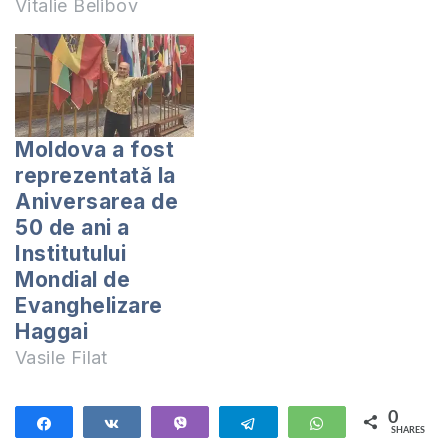
Vitalie Belibov
Moldova a fost
reprezentată la
Aniversarea de
50 de ani a
Institutului
Mondial de
Evanghelizare
Haggai
Vasile Filat
0
Share
Share
Vibe
Telegram
WhatsApp
SHARES