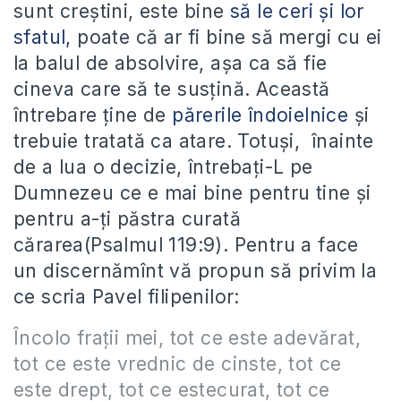
sunt creștini, este bine
să le ceri și lor
sfatul,
poate că ar fi bine să mergi cu ei
la balul de absolvire, așa ca să fie
cineva care să te susțină. Această
întrebare ține de
părerile îndoielnice
și
trebuie tratată ca atare. Totuși, înainte
de a lua o decizie, întrebați-L pe
Dumnezeu ce e mai bine pentru tine și
pentru a-ți păstra curată
cărarea(Psalmul 119:9). Pentru a face
un discernămînt vă propun să privim la
ce scria Pavel filipenilor:
Încolo frații mei, tot ce este adevărat,
tot ce este vrednic de cinste, tot ce
este drept, tot ce estecurat, tot ce