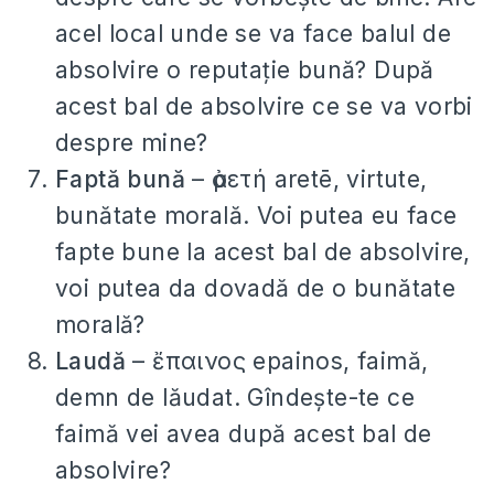
acel local unde se va face balul de
absolvire o reputație bună? După
acest bal de absolvire ce se va vorbi
despre mine?
Faptă bună
– ἀρετή aretē, virtute,
bunătate morală. Voi putea eu face
fapte bune la acest bal de absolvire,
voi putea da dovadă de o bunătate
morală?
Laudă
– ἔπαινος epainos, faimă,
demn de lăudat. Gîndește-te ce
faimă vei avea după acest bal de
absolvire?