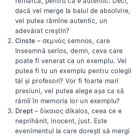
remarcă, pentru că e autentic. Deci,
dacă vei merge la balul de absolvire,
vei putea rămîne autentic, un
adevărat creștin?
Cinste
– σεμνός semnos, care
înseamnă serios, demn, ceva care
poate fi venerat ca un exemplu. Vei
putea fi tu un exemplu pentru colegii
tăi și profesori? Vor fi foarte mari
presiuni, vei putea alege așa ca să
rămîi în memoria lor un exemplu?
Drept
– δίκαιος dikaios, ceea ce e
neprihănit, inocent, just. Este
evenimentul la care dorești să mergi