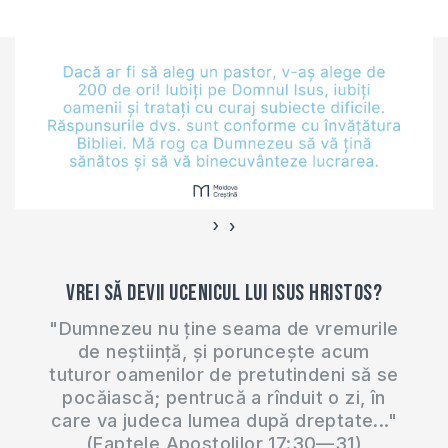
›
‹
Vrei să devii ucenicul lui Isus Hristos?
"Dumnezeu nu ține seama de vremurile
de neștiință, și poruncește acum
tuturor oamenilor de pretutindeni să se
pocăiască; pentrucă a rînduit o zi, în
care va judeca lumea după dreptate..."
(Faptele Apostolilor 17:30—31)