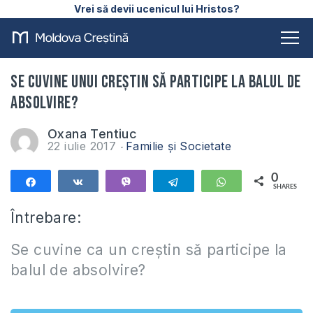
Vrei să devii ucenicul lui Hristos?
Se cuvine unui creștin să participe la balul de
absolvire?
Oxana Tentiuc
22 iulie 2017
Familie și Societate
0
Share
Share
Vibe
Telegram
WhatsApp
SHARES
Întrebare:
Se cuvine ca un creștin să participe la
balul de absolvire?