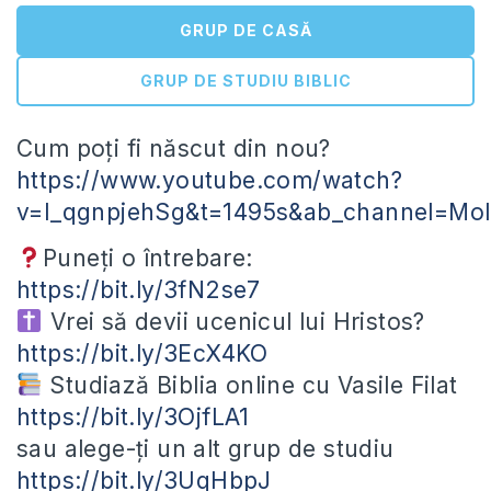
GRUP DE CASĂ
GRUP DE STUDIU BIBLIC
Cum poți fi născut din nou?
https://www.youtube.com/watch?
v=I_qgnpjehSg&t=1495s&ab_channel=
Puneți o întrebare:
https://bit.ly/3fN2se7
Vrei să devii ucenicul lui Hristos?
https://bit.ly/3EcX4KO
Studiază Biblia online cu Vasile Filat
https://bit.ly/3OjfLA1
sau alege-ți un alt grup de studiu
https://bit.ly/3UqHbpJ