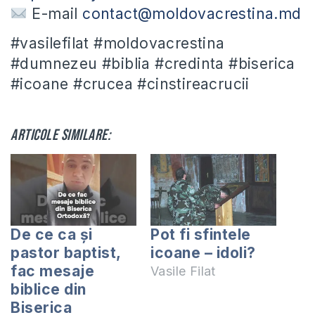
E-mail
contact@moldovacrestina.md
#vasilefilat #moldovacrestina
#dumnezeu #biblia #credinta #biserica
#icoane #crucea #cinstireacrucii
Articole similare:
De ce ca și
Pot fi sfintele
pastor baptist,
icoane – idoli?
fac mesaje
Vasile Filat
biblice din
Biserica