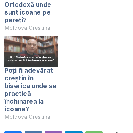
Ortodoxă unde
sunt icoane pe
pereți?
Moldova Creștină
Poți fi adevărat
creștin în
biserica unde se
practică
închinarea la
icoane?
Moldova Creștină