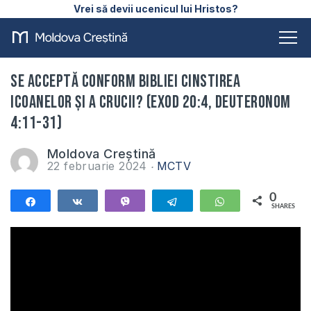
Vrei să devii ucenicul lui Hristos?
Se acceptă conform Bibliei cinstirea
icoanelor și a crucii? (Exod 20:4, Deuteronom
4:11-31)
Moldova Creștină
22 februarie 2024
MCTV
0
Share
Share
Vibe
Telegram
WhatsApp
SHARES