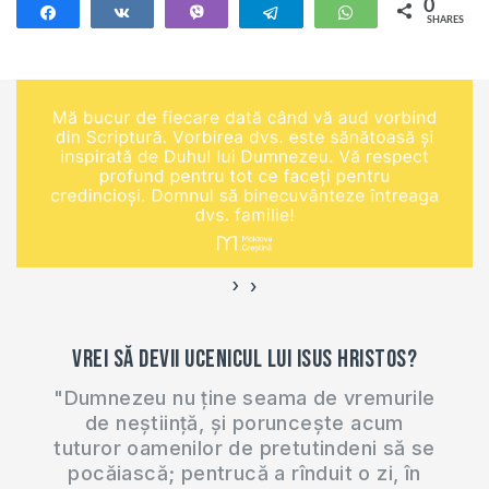
0
Share
Share
Vibe
Telegram
WhatsApp
SHARES
›
‹
Vrei să devii ucenicul lui Isus Hristos?
"Dumnezeu nu ține seama de vremurile
de neștiință, și poruncește acum
tuturor oamenilor de pretutindeni să se
pocăiască; pentrucă a rînduit o zi, în