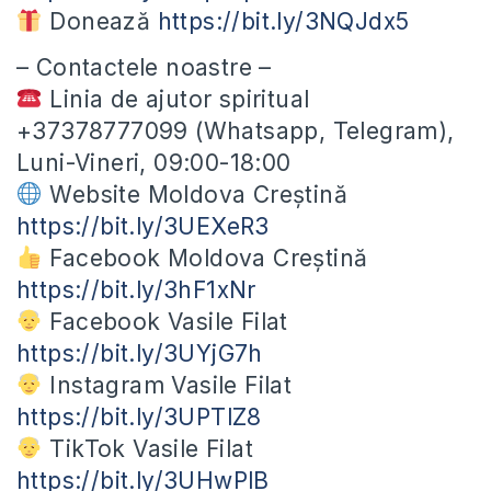
Donează
https://bit.ly/3NQJdx5
– Contactele noastre –
Linia de ajutor spiritual
+37378777099 (Whatsapp, Telegram),
Luni-Vineri, 09:00-18:00
Website Moldova Creștină
https://bit.ly/3UEXeR3
Facebook Moldova Creștină
https://bit.ly/3hF1xNr
Facebook Vasile Filat
https://bit.ly/3UYjG7h
Instagram Vasile Filat
https://bit.ly/3UPTlZ8
TikTok Vasile Filat
https://bit.ly/3UHwPlB