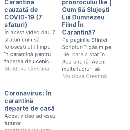
Carantina
proorocului Ilie |
cauzată de
Cum Să Slujești
COVID-19 (7
Lui Dumnezeu
sfaturi)
Fiind În
Carantină?
În acest video dau 7
sfaturi cum să
Pe paginile Sfintei
folosești util timpul
Scripturi îl găsim pe
în carantină pentru
Ilie, care a stat în
facerea de ucenici.
#carantină. Avem
Lecția despre
Moldova Creștină
multe lucruri să
coronavirus: RO -
învățăm de la acest
Moldova Creștină
https://ro.scribd.com/document/451546232/Lect
om al lui Dumnezeu
ie-Coronavirus RU -
despre felul cum
Coronavirus: În
https://ro.scribd.com/document/451546241/
putem sluji lui
carantină
Урок-коронавирус
Dumnezeu fiind în
departe de casă
ENG -
carantină. Invităm să
Acest video adresez
https://ro.scribd.com/document/451757302/Coron
vă alăturați
tuturor
Lesson Devino
serviciului divin