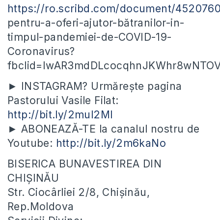
https://ro.scribd.com/document/452076
pentru-a-oferi-ajutor-bătranilor-in-
timpul-pandemiei-de-COVID-19-
Coronavirus?
fbclid=IwAR3mdDLcocqhnJKWhr8wNTOV
► INSTAGRAM? Urmărește pagina
Pastorului Vasile Filat:
http://bit.ly/2mul2Ml
► ABONEAZĂ-TE la canalul nostru de
Youtube:
http://bit.ly/2m6kaNo
BISERICA BUNAVESTIREA DIN
CHIȘINĂU
Str. Ciocârliei 2/8, Chișinău,
Rep.Moldova