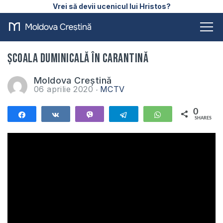
Vrei să devii ucenicul lui Hristos?
Școala duminicală în carantină
Moldova Creștină
06 aprilie 2020
MCTV
0
Share
Share
Vibe
Telegram
WhatsApp
SHARES