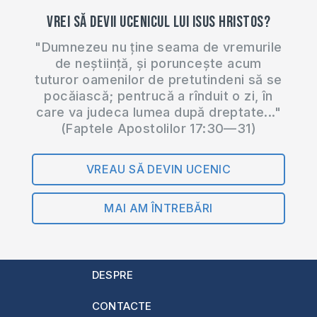
ucenicul lui Isus…
Vrei să devii ucenicul lui Isus Hristos?
"Dumnezeu nu ține seama de vremurile
de neștiință, și poruncește acum
tuturor oamenilor de pretutindeni să se
pocăiască; pentrucă a rînduit o zi, în
care va judeca lumea după dreptate..."
(Faptele Apostolilor 17:30—31)
VREAU SĂ DEVIN UCENIC
MAI AM ÎNTREBĂRI
DESPRE
CONTACTE