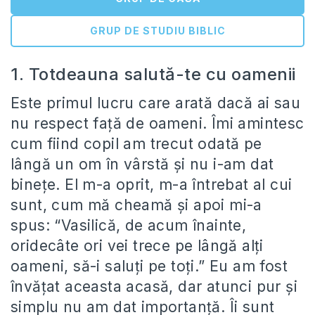
GRUP DE STUDIU BIBLIC
1. Totdeauna salută-te cu oamenii
Este primul lucru care arată dacă ai sau
nu respect faţă de oameni. Îmi amintesc
cum fiind copil am trecut odată pe
lângă un om în vârstă şi nu i-am dat
bineţe. El m-a oprit, m-a întrebat al cui
sunt, cum mă cheamă şi apoi mi-a
spus: “Vasilică, de acum înainte,
oridecâte ori vei trece pe lângă alţi
oameni, să-i saluţi pe toţi.” Eu am fost
învăţat aceasta acasă, dar atunci pur şi
simplu nu am dat importanţă. Îi sunt