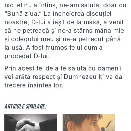
nici el nu a întins, ne-am salutat doar cu
“Bunâ ziua.” La încheierea discuţiei
noastre, D-lui a ieşit de la masă, a venit
să ne petreacă şi ne-a stârns mâna mie
şi colegului meu şi ne-a petrecut până
la uşă. A fost frumos felul cum a
procedat D-lui.
Prin acest fel de a te saluta cu oamenii
vei arăta respect şi Dumnezeu îţi va da
trecere înaintea lor.
Articole similare: