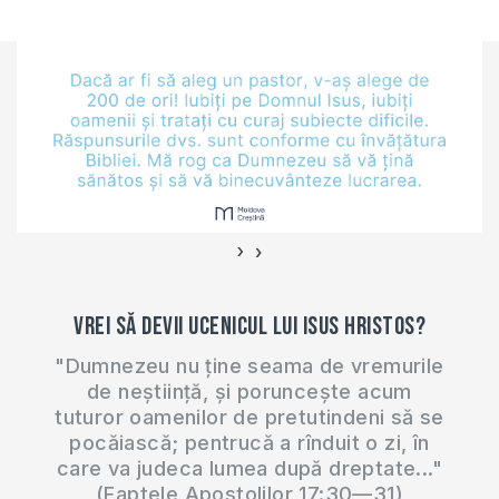
632
›
‹
Vrei să devii ucenicul lui Isus Hristos?
"Dumnezeu nu ține seama de vremurile
de neștiință, și poruncește acum
tuturor oamenilor de pretutindeni să se
pocăiască; pentrucă a rînduit o zi, în
care va judeca lumea după dreptate..."
(Faptele Apostolilor 17:30—31)