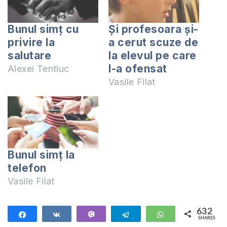
Bunul simț cu
Și profesoara și-
privire la
a cerut scuze de
salutare
la elevul pe care
l-a ofensat
Alexei Tentiuc
Vasile Filat
Bunul simţ la
telefon
Vasile Filat
632
Share
Share
Vibe
Telegram
WhatsApp
SHARES