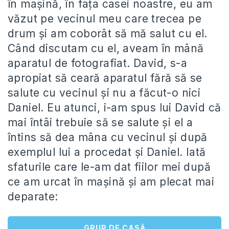
în maşină, în faţa casei noastre, eu am
văzut pe vecinul meu care trecea pe
drum şi am coborât să mă salut cu el.
Când discutam cu el, aveam în mână
aparatul de fotografiat. David, s-a
apropiat să ceară aparatul fără să se
salute cu vecinul şi nu a făcut-o nici
Daniel. Eu atunci, i-am spus lui David că
mai întâi trebuie să se salute şi el a
întins să dea mâna cu vecinul şi după
exemplul lui a procedat şi Daniel. Iată
sfaturile care le-am dat fiilor mei după
ce am urcat în maşină şi am plecat mai
deparate:
GRUP DE CASĂ