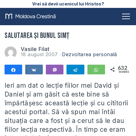
Vrei să devii ucenicul lui Hristos?
Salutarea şi bunul simţ
Vasile Filat
18 august 2007
Dezvoltarea personală
632
Share
Share
Vibe
Telegram
WhatsApp
SHARES
632
Ieri am dat o lecţie fiilor mei David şi
Daniel şi am găsit că este bine să
împărtăşesc această lecţie şi cu cititorii
acestui portal. Să vă spun mai întâi
situaţia care a fost şi a cerut să le dau
fiilor lecţia respectivă. În timp ce eram