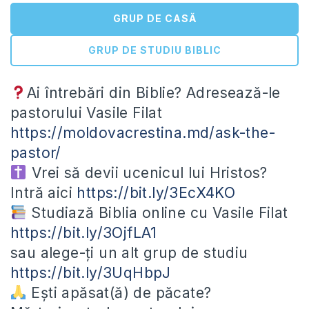
GRUP DE CASĂ
GRUP DE STUDIU BIBLIC
Ai întrebări din Biblie? Adresează-le
pastorului Vasile Filat
https://moldovacrestina.md/ask-the-
pastor/
Vrei să devii ucenicul lui Hristos?
Intră aici
https://bit.ly/3EcX4KO
Studiază Biblia online cu Vasile Filat
https://bit.ly/3OjfLA1
sau alege-ți un alt grup de studiu
https://bit.ly/3UqHbpJ
Ești apăsat(ă) de păcate?