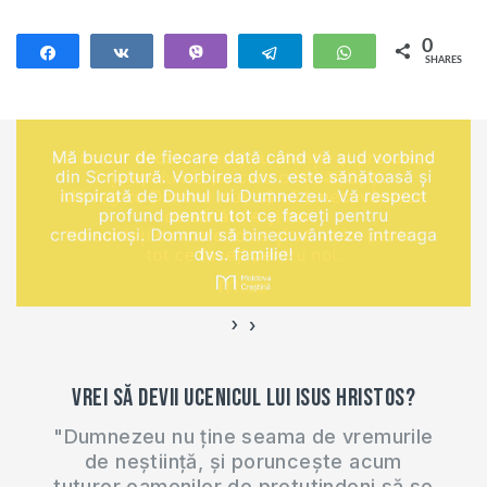
0
Share
Share
Vibe
Telegram
WhatsApp
SHARES
›
‹
Vrei să devii ucenicul lui Isus Hristos?
"Dumnezeu nu ține seama de vremurile
de neștiință, și poruncește acum
tuturor oamenilor de pretutindeni să se