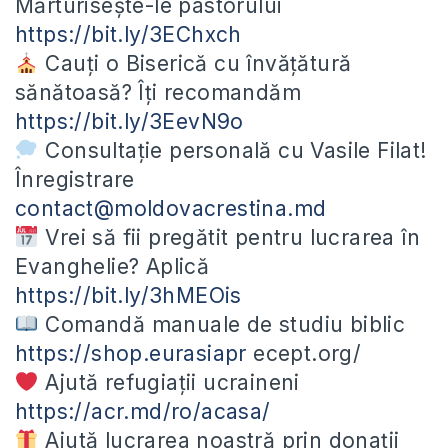
Mărturisește-le pastorului
https://bit.ly/3EChxch
Cauți o Biserică cu învățătură
sănătoasă? Îți recomandăm
https://bit.ly/3EevN9o
Consultație personală cu Vasile Filat!
Înregistrare
contact@moldovacrestina.md
Vrei să fii pregătit pentru lucrarea în
Evanghelie? Aplică
https://bit.ly/3hMEOis
Comandă manuale de studiu biblic
https://shop.eurasiapr
ecept.org/
Ajută refugiații ucraineni
https://acr.md/ro/acasa/
Ajută lucrarea noastră prin donații