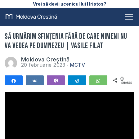
Vrei să devii ucenicul lui Hristos?
Să urmărim sfințenia fără de care nimeni nu
va vedea pe Dumnezeu | Vasile Filat
Moldova Creștină
20 februarie 2023
MCTV
0
Share
Share
Vibe
Telegram
WhatsApp
SHARES