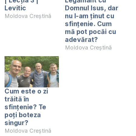
| Lecția 3 |
Legământ cu
Levitic
Domnul Isus, dar
nu l-am ținut cu
Moldova Creștină
sfințenie. Cum
mă pot pocăi cu
adevărat?
Moldova Creștină
Cum este o zi
trăită în
sfințenie? Te
poți boteza
singur?
Moldova Creștină