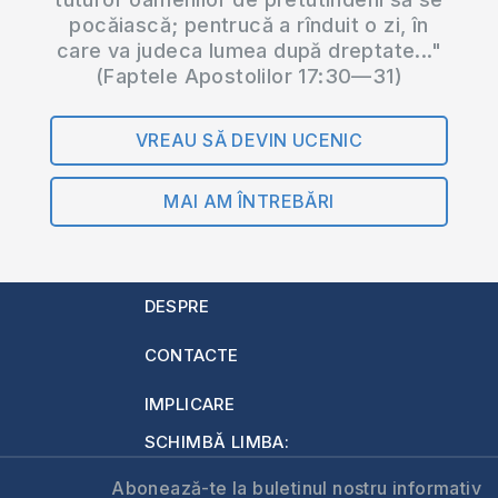
pocăiască; pentrucă a rînduit o zi, în
care va judeca lumea după dreptate..."
(Faptele Apostolilor 17:30—31)
VREAU SĂ DEVIN UCENIC
MAI AM ÎNTREBĂRI
DESPRE
CONTACTE
IMPLICARE
SCHIMBĂ LIMBA:
Abonează-te la buletinul nostru informativ