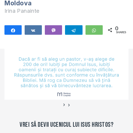
Moldova
Irina Panainte
0
Share
Share
Vibe
Telegram
WhatsApp
SHARES
›
‹
Vrei să devii ucenicul lui Isus Hristos?