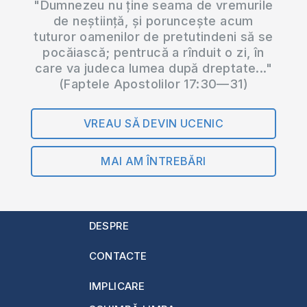
"Dumnezeu nu ține seama de vremurile
de neștiință, și poruncește acum
tuturor oamenilor de pretutindeni să se
pocăiască; pentrucă a rînduit o zi, în
care va judeca lumea după dreptate..."
(Faptele Apostolilor 17:30—31)
VREAU SĂ DEVIN UCENIC
MAI AM ÎNTREBĂRI
DESPRE
CONTACTE
IMPLICARE