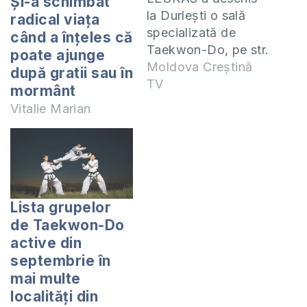
Și-a schimbat
la Durlești o sală
radical viața
specializată de
când a înțeles că
Taekwon-Do, pe str.
poate ajunge
Tudor Vladimirescu
Moldova Creștină
după gratii sau în
95/1. Primele grupe
TV
mormânt
deja se desfășoară
Vitalie Marian
în jiecare marți și joi
de la 16:00 la 17:30
și marți și vineri de
la 17:30 la 19:00.
Sala funcționează
sub conducerea
Lista grupelor
antrenorului Rotaru
de Taekwon-Do
Tudor, deținător al…
active din
septembrie în
mai multe
localități din