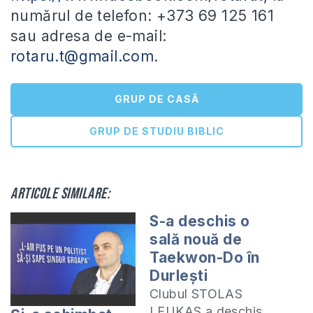
numărul de telefon: +373 69 125 161
sau adresa de e-mail:
rotaru.t@gmail.com
.
GRUP DE CASĂ
GRUP DE STUDIU BIBLIC
Articole similare:
S-a deschis o
sală nouă de
Taekwon-Do în
Durlești
Clubul STOLAS
LEUKAS a deschis