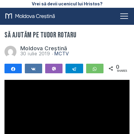
Vrei să devii ucenicul lui Hristos?
Să ajutăm pe Tudor Rotaru
Moldova Creștină
30 iulie 2019
MCTV
0
Share
Share
Vibe
Telegram
WhatsApp
SHARES