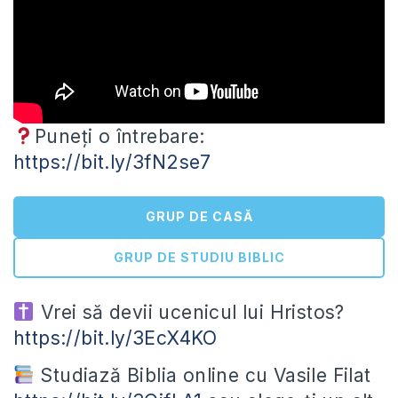
Puneți o întrebare:
https://bit.ly/3fN2se7
GRUP DE CASĂ
GRUP DE STUDIU BIBLIC
Vrei să devii ucenicul lui Hristos?
https://bit.ly/3EcX4KO
Studiază
Biblia online cu Vasile Filat