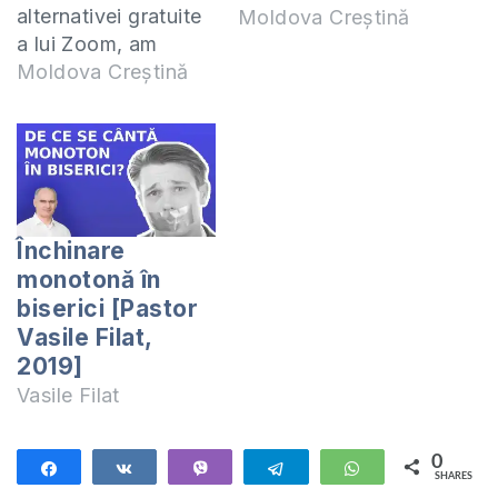
alternativei gratuite
Moldova Creștină
a lui Zoom, am
observat că
Moldova Creștină
Facebook a lansat o
funcționalitate nouă
numită Facebook
Rooms, are cam
același
funcționalități de
Închinare
bază ca la Zoom, și
monotonă în
poate fi folosit
biserici [Pastor
pentru studiu biblic
Vasile Filat,
sau comunicare cu
2019]
echipa, are chiar și
Vasile Filat
funția de a…
0
Share
Share
Vibe
Telegram
WhatsApp
SHARES