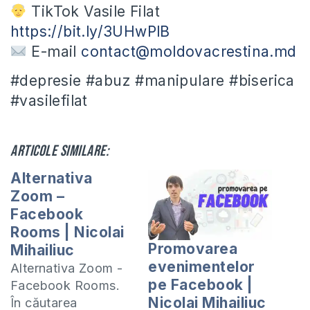
TikTok Vasile Filat
https://bit.ly/3UHwPlB
E-mail
contact@moldovacrestina.md
#depresie #abuz #manipulare #biserica
#vasilefilat
Articole similare:
Alternativa
Zoom –
Facebook
Rooms | Nicolai
Promovarea
Mihailiuc
evenimentelor
Alternativa Zoom -
pe Facebook |
Facebook Rooms.
Nicolai Mihailiuc
În căutarea