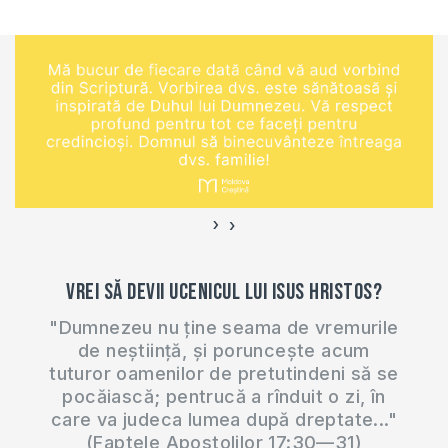
›
‹
Vrei să devii ucenicul lui Isus Hristos?
"Dumnezeu nu ține seama de vremurile
de neștiință, și poruncește acum
tuturor oamenilor de pretutindeni să se
pocăiască; pentrucă a rînduit o zi, în
care va judeca lumea după dreptate..."
(Faptele Apostolilor 17:30—31)