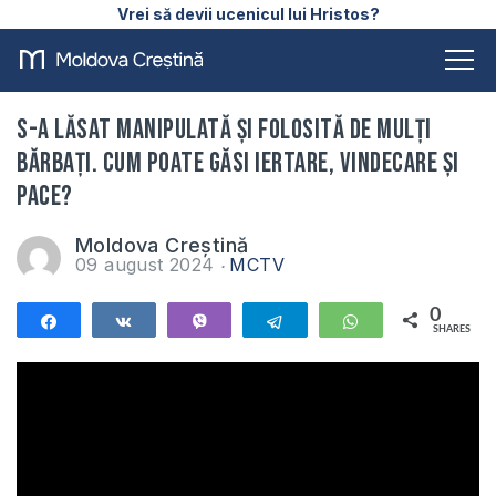
Vrei să devii ucenicul lui Hristos?
S-a lăsat manipulată și folosită de mulți
bărbați. Cum poate găsi iertare, vindecare și
pace?
Moldova Creștină
09 august 2024
MCTV
0
Share
Share
Vibe
Telegram
WhatsApp
SHARES