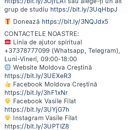
https://bit.ly/3OjfLA1
sau alege-ți un alt
grup de studiu
https://bit.ly/3UqHbpJ
Donează
https://bit.ly/3NQJdx5
CONTACTELE NOASTRE:
Linia de ajutor spiritual
+37378777099 (Whatsapp, Telegram),
Luni-Vineri, 09:00-18:00
Website Moldova Creștină
https://bit.ly/3UEXeR3
Facebook Moldova Creștină
https://bit.ly/3hF1xNr
Facebook Vasile Filat
https://bit.ly/3UYjG7h
Instagram Vasile Filat
https://bit.ly/3UPTlZ8