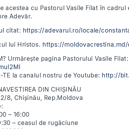
 acestea cu Pastorul Vasile Filat în cadrul 
pre Adevăr.
ul citat:
https://adevarul.ro/locale/constan
ul lui Hristos.
https://moldovacrestina.md
Urmărește pagina Pastorului Vasile Filat:
2mul2Ml
E la canalul nostru de Youtube:
http://b
NAVESTIREA DIN CHIȘINĂU
ei 2/8, Chișinău, Rep.Moldova
e:
0​ – 16:00​
19:30​ – ceasul de rugăciune