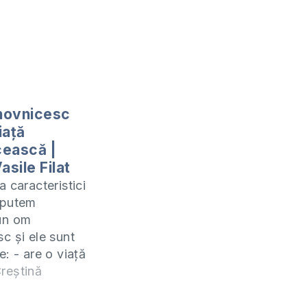
hovnicesc
iață
cească |
asile Filat
 caracteristici
 putem
un om
c și ele sunt
: - are o viață
e rugăciune -
reștină
Scripturile -
tura frățească,