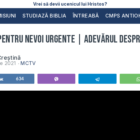
Vrei să devii ucenicul lui Hristos?
ISIUNI
STUDIAZĂ BIBLIA
ÎNTREABĂ
CMPS ANTIO
pentru nevoi urgente | Adevărul desp
reștină
ie 2021
MCTV
Share
634
Vibe
Telegram