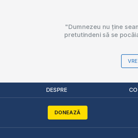
"Dumnezeu nu ține seama
pretutindeni să se pocăi
VRE
DESPRE
CO
DONEAZĂ