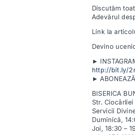
Discutăm toate
Adevărul des
Link la articol
Devino ucenic
► INSTAGRAM? 
http://bit.ly/
► ABONEAZĂ-T
BISERICA BU
Str. Ciocârli
Servicii Divin
Duminică, 14:0
Joi, 18:30​ – 