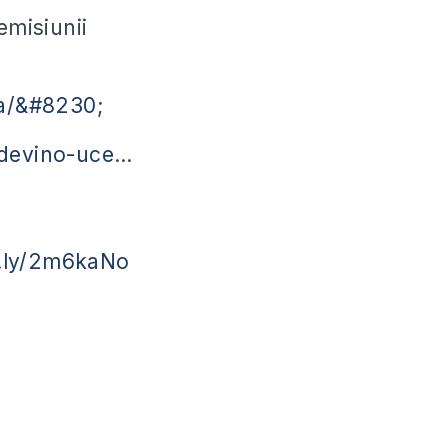
emisiunii
ta/&#8230
;​
/devino-uce
​…
it.ly/2m6kaNo