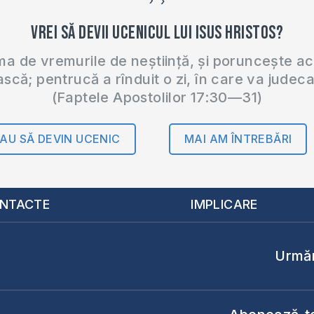
›
‹
Vrei să devii ucenicul lui Isus Hristos?
 de vremurile de neștiință, și poruncește a
ască; pentrucă a rînduit o zi, în care va judec
(Faptele Apostolilor 17:30—31)
AU SĂ DEVIN UCENIC
MAI AM ÎNTREBĂRI
NTACTE
IMPLICARE
Urmăr