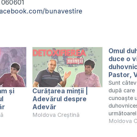
) 060601
facebook.com/bunavestire
Omul du
duce o v
duhovni
Pastor, V
Sunt câteva
am și
Curățarea minții |
după care
cunoaște 
ul
Adevărul despre
duhovnices
ăr
Adevăr
următoarele
nă
Moldova Creștină
regulată d
Moldova C
cercetează 
caută legă