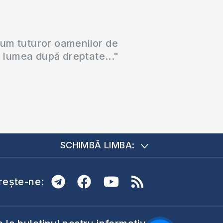
cum tuturor oamenilor de
a lumea după dreptate..."
SCHIMBĂ LIMBA:
ește-ne: