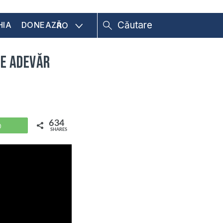
HIA
DONEAZĂ
RO
re Adevăr
634
WhatsApp
SHARES