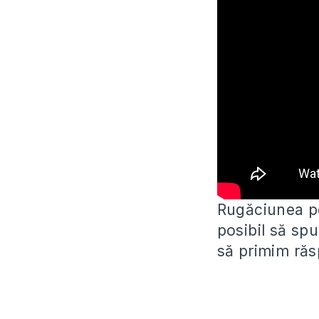
Rugăciunea pe
posibil să sp
să primim răs