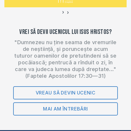
›
‹
Vrei să devii ucenicul lui Isus Hristos?
"Dumnezeu nu ține seama de vremurile
de neștiință, și poruncește acum
tuturor oamenilor de pretutindeni să se
pocăiască; pentrucă a rînduit o zi, în
care va judeca lumea după dreptate..."
(Faptele Apostolilor 17:30—31)
VREAU SĂ DEVIN UCENIC
MAI AM ÎNTREBĂRI