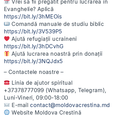
Vrei să fii pregătit pentru lucrarea în
Evanghelie? Aplică
https://bit.ly/3hMEOis
Comandă manuale de studiu biblic
https://bit.ly/3V539P5
Ajută refugiații ucraineni
https://bit.ly/3hDCvhG
Ajută lucrarea noastră prin donații
https://bit.ly/3NQJdx5
– Contactele noastre –
Linia de ajutor spiritual
+37378777099 (Whatsapp, Telegram),
Luni-Vineri, 09:00-18:00
E-mail
contact@moldovacrestina.md
Website Moldova Creștină