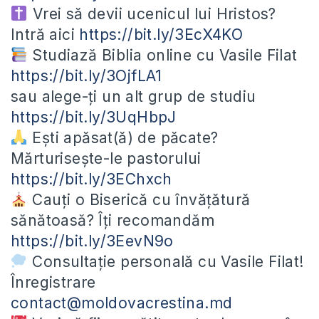
Vrei să devii ucenicul lui Hristos?
Intră aici
https://bit.ly/3EcX4KO
Studiază Biblia online cu Vasile Filat
https://bit.ly/3OjfLA1
sau alege-ți un alt grup de studiu
https://bit.ly/3UqHbpJ
Ești apăsat(ă) de păcate?
Mărturisește-le pastorului
https://bit.ly/3EChxch
Cauți o Biserică cu învățătură
sănătoasă? Îți recomandăm
https://bit.ly/3EevN9o
Consultație personală cu Vasile Filat!
Înregistrare
contact@moldovacrestina.md