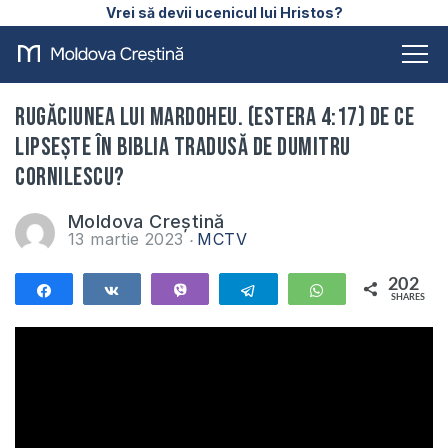
Vrei să devii ucenicul lui Hristos?
Rugăciunea lui Mardoheu. (Estera 4:17) De ce
lipsește în Biblia tradusă de Dumitru
Cornilescu?
Moldova Creștină
13 martie 2023
MCTV
202
Share
Share
Vibe
Telegram
WhatsApp
SHARES
202