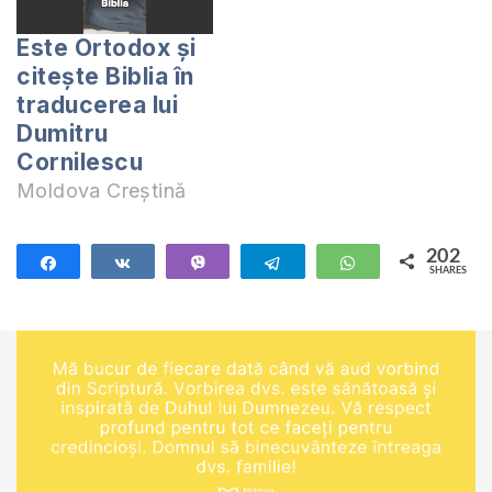
Este Ortodox și
citește Biblia în
traducerea lui
Dumitru
Cornilescu
Moldova Creștină
202
Share
Share
Vibe
Telegram
WhatsApp
SHARES
202