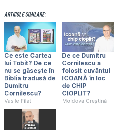
Articole similare:
Ce este Cartea
De ce Dumitru
lui Tobit? De ce
Cornilescu a
nu se găsește în
folosit cuvântul
Biblia tradusă de
ICOANĂ în loc
Dumitru
de CHIP
Cornilescu?
CIOPLIT?
Vasile Filat
Moldova Creștină