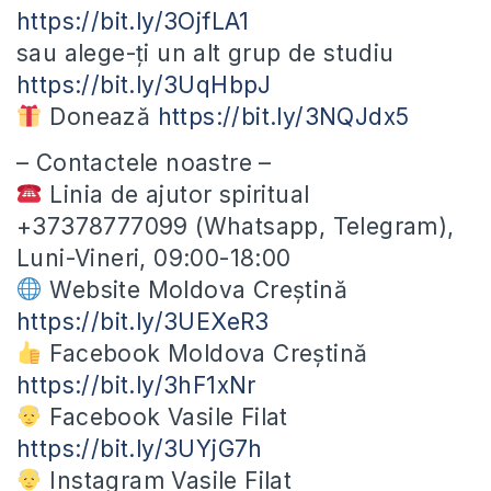
https://bit.ly/3OjfLA1
sau alege-ți un alt grup de studiu
https://bit.ly/3UqHbpJ
Donează
https://bit.ly/3NQJdx5
– Contactele noastre –
Linia de ajutor spiritual
+37378777099 (Whatsapp, Telegram),
Luni-Vineri, 09:00-18:00
Website Moldova Creștină
https://bit.ly/3UEXeR3
Facebook Moldova Creștină
https://bit.ly/3hF1xNr
Facebook Vasile Filat
https://bit.ly/3UYjG7h
Instagram Vasile Filat