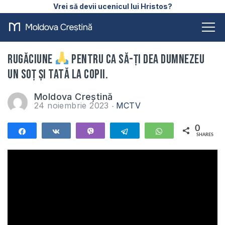
Vrei să devii ucenicul lui Hristos?
Rugăciune
pentru ca să-ți dea Dumnezeu
un soț și tată la copii.
Moldova Creștină
24 noiembrie 2023
MCTV
0
Share
Share
Vibe
Telegram
WhatsApp
SHARES