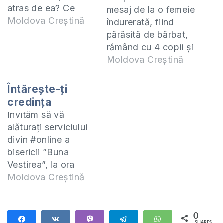
atras de ea? Ce
mesaj de la o femeie
învață Biblia pe o
Moldova Creștină
îndurerată, fiind
femeie care se află
părăsită de bărbat,
în această situație
rămând cu 4 copii și
neplăcută? Cum
nu înțelege pe
Moldova Creștină
trebuie să
Dumnezeu de ce a
procedeze ea cu
ajuns să sufere în
Întărește-ți
soțul îndrăgostit de
timp ce fostul soț se
credința
altă femeie? Pentru
bucură de viață, cu
Invităm să vă
zilele de 4-6
alte femei. Mă rog
alăturați serviciului
septembrie, 2020 vă
ca acest mesaj să
divin #online a
invit la…
fie o încurajare
bisericii ”Buna
pentru…
Vestirea”, la ora
14:00, unde vom
Moldova Creștină
învăța din exemplul
lui Toma cum să ne
întărim credința. Vă
0
Share
Share
Vibe
Telegram
WhatsApp
SHARES