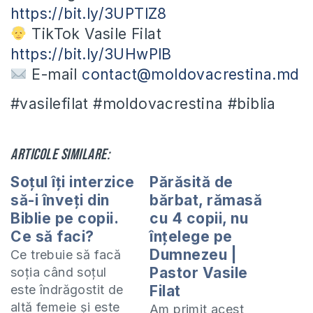
https://bit.ly/3UPTlZ8
TikTok Vasile Filat
https://bit.ly/3UHwPlB
E-mail
contact@moldovacrestina.md
#vasilefilat #moldovacrestina #biblia
Articole similare:
Soțul îți interzice
Părăsită de
să-i înveți din
bărbat, rămasă
Biblie pe copii.
cu 4 copii, nu
Ce să faci?
înțelege pe
Dumnezeu |
Ce trebuie să facă
Pastor Vasile
soția când soțul
este îndrăgostit de
Filat
altă femeie și este
Am primit acest