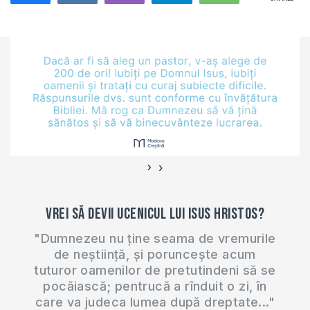
invităm să luați parte
la nevoile bisericii
făcând donație la
contul dat:
https://www.paypal.me/BisericaBunaVestire?
fbclid=IwAR29RkJbdE6ddDoor5s-
78In_1vPiJqM7bhXhC8Tl49_Df2Q1JWEvM21Ag4
Dacă dorți să treceți
aceste lecții pentru
a vă pregăti…
›
‹
Vrei să devii ucenicul lui Isus Hristos?
"Dumnezeu nu ține seama de vremurile
de neștiință, și poruncește acum
tuturor oamenilor de pretutindeni să se
pocăiască; pentrucă a rînduit o zi, în
care va judeca lumea după dreptate..."