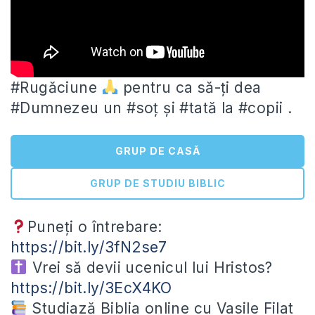
#Rugăciune
pentru ca să-ți dea
#Dumnezeu un #soț și #tată la #copii .
GRUP DE CASĂ
GRUP DE STUDIU BIBLIC
Puneți o întrebare:
https://bit.ly/3fN2se7
Vrei să devii ucenicul lui Hristos?
https://bit.ly/3EcX4KO
Studiază Biblia online cu Vasile Filat