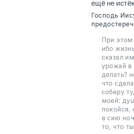
ещё не истё
Господь Иис
предостереч
При этом 
ибо жизнь
сказал им
урожай в 
делать? н
что сдел
соберу ту
моей: душ
покойся, 
в сию ноч
то, что т