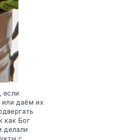
, если
 или даём их
одвергать
к как Бог
и делали
укты с