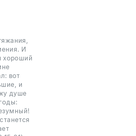
тяжания,
мения. И
ыл хороший
мне
л: вот
шие, и
ажу душе
годы:
безумный!
останется
ает