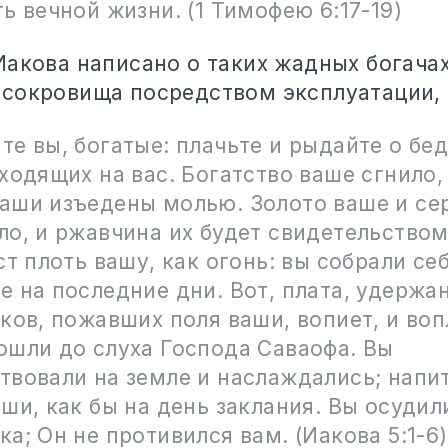
ь вечной жизни. (1 Тимофею 6:17-19)
Иакова написано о таких жадных богачах
сокровища посредством эксплуатации,
е вы, богатые: плачьте и рыдайте о бе
ходящих на вас. Богатство ваше сгнило,
аши изъедены молью. Золото ваше и се
ло, и ржавчина их будет свидетельство
ст плоть вашу, как огонь: вы собрали се
 на последние дни. Вот, плата, удержа
ков, пожавших поля ваши, вопиет, и воп
ошли до слуха Господа Саваофа. Вы
твовали на земле и наслаждались; напи
ши, как бы на день заклания. Вы осудил
а; Он не противился вам. (Иакова 5:1-6)