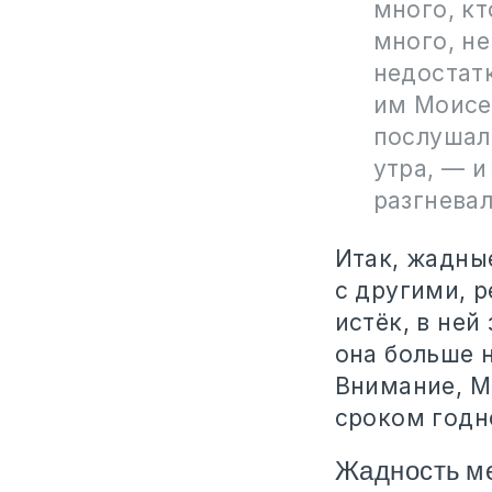
много, кт
много, не
недостатк
им Моисей
послушали
утра, — и
разгневал
Итак, жадны
с другими, р
истёк, в ней
она больше н
Внимание, М
сроком годн
Жадность ме