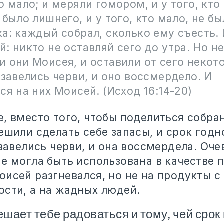
о мало; и меряли гомором, и у того, кто
 было лишнего, и у того, кто мало, не б
а: каждый собрал, сколько ему съесть. 
: никто не оставляй сего до утра. Но н
 они Моисея, и оставили от сего некот
 завелись черви, и оно воссмердело. И
ся на них Моисей. (Исход 16:14-20)
е, вместо того, чтобы поделиться собр
ешили сделать себе запасы, и срок год
 завелись черви, и она воссмердела. Оче
е могла быть использована в качестве 
оисей разгневался, но не на продукты 
ости, а на жадных людей.
шает тебе радоваться и тому, чей срок