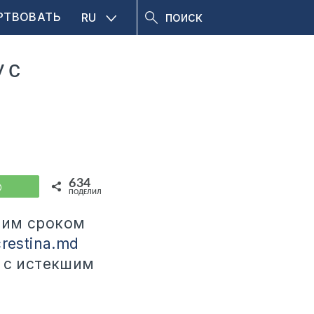
РТВОВАТЬ
RU
 с
634
WhatsApp
ПОДЕЛИЛИСЬ
шим сроком
restina.md
у с истекшим