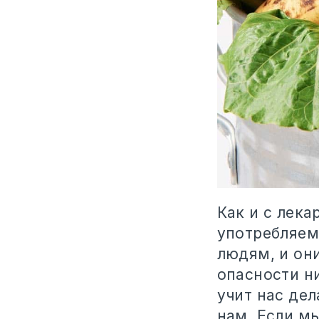
Как и с лека
употребляем
людям, и он
опасности ни
учит нас дел
нам. Если мы