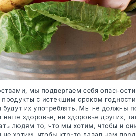
рствами, мы подвергаем себя опасности
 продукты с истекшим сроком годности
и будут их употреблять. Мы не должны п
 наше здоровье, ни здоровье других, та
ать людям то, что мы хотим, чтобы и он
 не хотим, чтобы кто-то давал нам прод