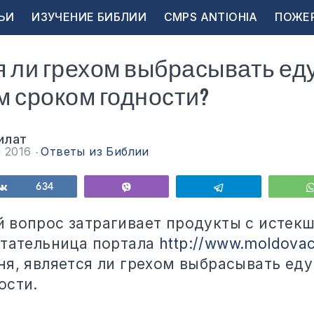
ЬИ
ИЗУЧЕНИЕ БИБЛИИ
CMPS ANTIOHIA
ПОЖЕ
 ли грехом выбрасывать еду
 сроком годности?
илат
я 2016
Ответы из Библии
ься
Поделиться
634
Vibe
Telegram
 вопрос затрагивает продукты с истек
итательница портала
http://www.moldovac
ня, является ли грехом выбрасывать ед
ости.