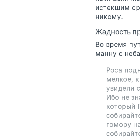
истекшим ср
никому.
Жадность пр
Во время пу
манну с неба
Роса подн
мелкое, к
увидели с
Ибо не зн
который Г
собирайте
гомору на
собирайте