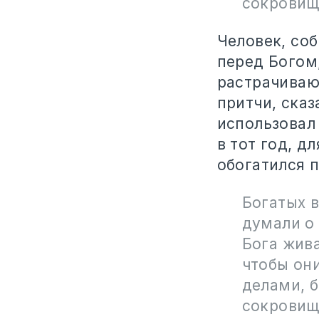
сокровища
Человек, со
перед Богом,
растрачивают
притчи, ска
использовал
в тот год, д
обогатился п
Богатых 
думали о 
Бога жив
чтобы он
делами, 
сокровищ