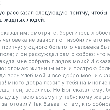
к
ус рассказал следующую притчу, чтобы
ь жадных людей:
сказал им: смотрите, берегитесь любос
 человека не зависит от изобилия его и
 притчу: у одного богатого человека б
поле; и он рассуждал сам с собою: что 
екуда мне собрать плодов моих? И сказа
аю: сломаю житницы мои и построю боль
да весь хлеб мой и все добро мое, и ск
а! много добра лежит у тебя на многие 
ешь, пей, веселись. Но Бог сказал ему: 
ь душу твою возьмут у тебя; кому же д
ы заготовил? Так бывает с тем, кто собир