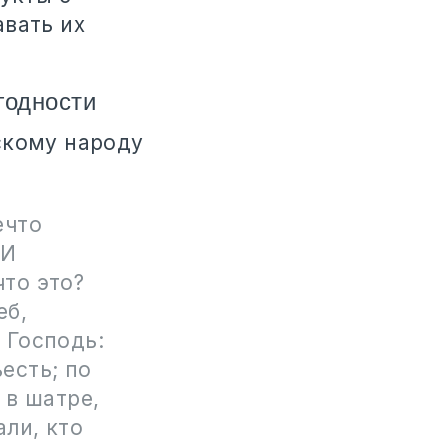
авать их
годности
скому народу
ечто
 И
что это?
еб,
 Господь:
есть; по
 в шатре,
али, кто