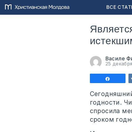
ВСЕ СТАТ
Является
истекшим
Василе Ф
25 декабр
Поделит
Сегодняшний
годности. Ч
спросила ме
сроком годн