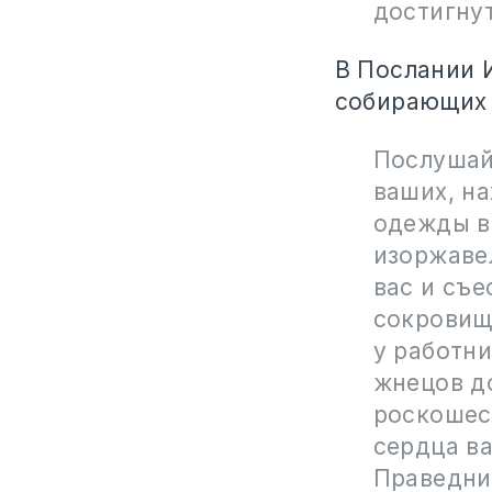
достигнут
В Послании 
собирающих 
Послушайт
ваших, на
одежды в
изоржаве
вас и съе
сокровище
у работни
жнецов д
роскошес
сердца ва
Праведник