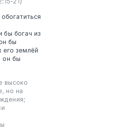
:15-21)
 обогатиться
и бы богач из
он бы
 его землёй
м он бы
е высоко
, но на
аждения;
ми
бы