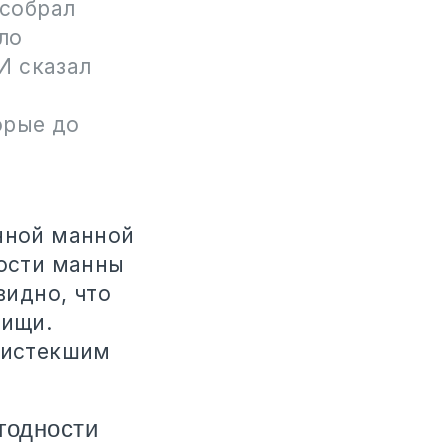
 собрал
ыло
И сказал
е
орые до
анной манной
ности манны
видно, что
пищи.
с истекшим
 годности