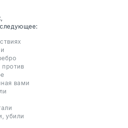
,
 следующее:
дствиях
 и
ребро
м против
бе
нная вами
ли
тали
и, убили