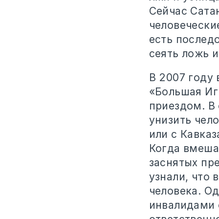
Сейчас Сата
человеческие
есть послед
сеять ложь и
В 2007 году 
«Большая Иг
приездом. В 
унизить чел
или с Кавказ
Когда вмешал
заснятых пр
узнали, что 
человека. Од
инвалидами с