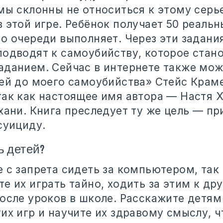
мы склонны не относиться к этому серье
 этой игре. Ребёнок получает 50 реальн
о очереди выполняет. Через эти задани
подводят к самоубийству, которое стан
аданием. Сейчас в интернете также мож
ней до моего самоубийства» Стейс Краме
ак как настоящее имя автора — Настя Х
хани. Книга преследует ту же цель — пр
суициду.
ь детей?
 с запрета сидеть за компьютером, так
е их играть тайно, ходить за этим к др
осле уроков в школе. Расскажите детям
их игр и научите их здравому смыслу, 