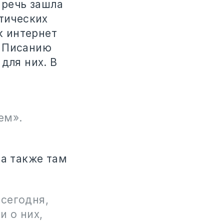
 речь зашла
отических
к интернет
у Писанию
для них. В
м»‎.
 а также там
 сегодня,
и о них,