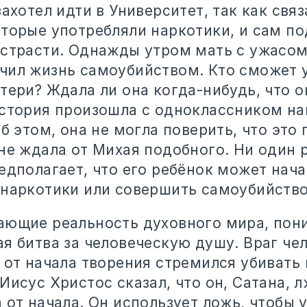
захотел идти в Университет, так как связ
оторые употребляли наркотики, и сам по
 страсти. Однажды утром мать с ужасом 
чил жизнь самоубийством. Кто сможет 
тери? Ждала ли она когда-нибудь, что о
история произошла с одноклассником н
об этом, она не могла поверить, что это 
не ждала от Михая подобного. Ни один 
едполагает, что его ребёнок может нача
 наркотики или совершить самоубийство
ающие реальность духовного мира, пон
ая битва за человеческую душу. Враг че
 от начала творения стремился убивать 
Иисус Христос сказал, что он, Сатана, л
 от начала. Он использует ложь, чтобы 