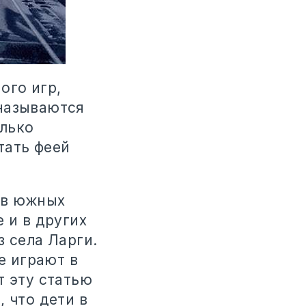
ого игр,
 называются
олько
тать феей
 в южных
 и в других
з села Ларги.
е играют в
т эту статью
 что дети в