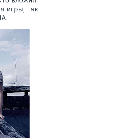
кто вложил
я игры, так
ША.