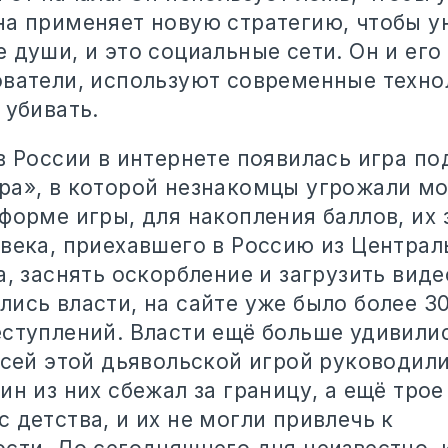
на применяет новую стратегию, чтобы у
 души, и это социальные сети. Он и его 
ователи, используют современные техно
 убивать.
в России в интернете появилась игра п
ра», в которой незнакомцы угрожали м
форме игры, для накопления баллов, их 
овека, приехавшего в Россию из Централ
а, заснять оскорбление и загрузить видео
ись власти, на сайте уже было более 30
еступлений. Власти ещё больше удивилис
всей этой дьявольской игрой руководил
ин из них сбежал за границу, а ещё трое
 детства, и их не могли привлечь к