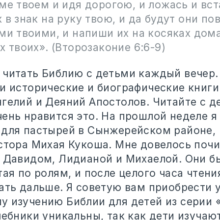
ме твоем и идя дорогою, и ложась и вст
 в знак на руку твою, и да будут они по
ми твоими, и напиши их на косяках дома
х твоих»‎. (Второзаконие 6:6-9)
 читать Библию с детьми каждый вечер.
и исторические и биографические книги
нгелий и Деяний Апостолов. Читайте с д
чень нравится это. На прошлой неделе я
 для пастырей в Сынжерейском районе, и
астора Михая Кукоша. Мне довелось поч
и Давидом, Лидианой и Михаелой. Они б
тая по ролям, и после целого часа чтени
ать дальше. Я советую вам приобрести 
у изучению Библии для детей из серии 
учебники уникальны, так как дети изучаю