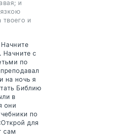
авая; и
вязкою
 твоего и
 Начните
. Начните с
етьми по
 преподавал
 на ночь я
итать Библию
ыли в
я они
учебники по
«Открой для
т сам