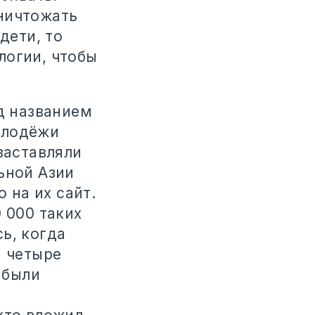
ничтожать
дети, то
логии, чтобы
од названием
олодёжи
заставляли
ьной Азии
 на их сайт.
 000 таких
ь, когда
и четыре
 были