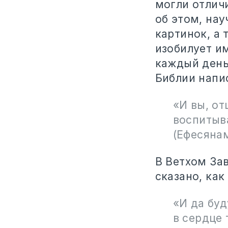
могли отличи
об этом, нау
картинок, а 
изобилует и
каждый день 
Библии напи
«И вы, от
воспитыва
(Ефесянам
В Ветхом Зав
сказано, как
«И да буд
в сердце 