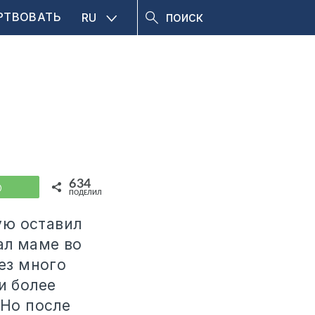
РТВОВАТЬ
RU
634
WhatsApp
ПОДЕЛИЛИСЬ
ую оставил
ал маме во
рез много
и более
 Но после