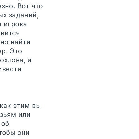
зно. Вот что
ых заданий,
я игрока
овится
но найти
р. Это
охлова, и
ивести
 как этим вы
узьям или
 об
чтобы они