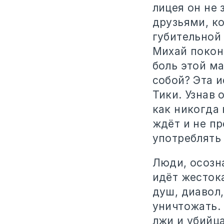
лицея он не 
друзьями, к
губительной
Михай покон
боль этой ма
собой? Эта 
Тики. Узнав 
как никогда 
ждёт и не пр
употреблять
Люди, осозн
идёт жесток
душ, диавол,
уничтожать. 
лжи и убийца