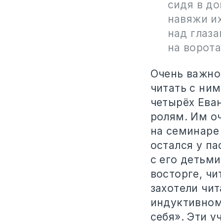
сидя в до
навяжи их
над глаза
на ворота
Очень важно
читать с ним
четырёх Ева
ролям. Им о
на семинаре
остался у п
с его детьм
восторге, чи
захотели чит
индуктивном
себя»‎. Эти 