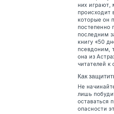
них играют, 
происходит в
которые он п
постепенно 
последним з
книгу «50 д
псевдоним, т
она из Астра
читателей к 
Как защитит
Не начинайте
лишь побудит
оставаться п
опасности эт