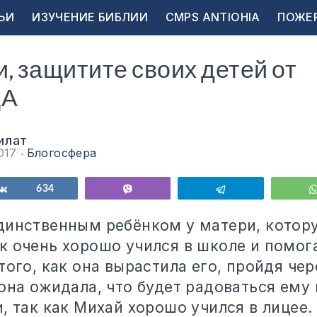
ЬИ
ИЗУЧЕНИЕ БИБЛИИ
CMPS ANTIOHIA
ПОЖЕ
, защитите своих детей от
ДА
илат
2017
Блогосфера
ься
Поделиться
634
Vibe
Telegram
динственным ребёнком у матери, котор
к очень хорошо учился в школе и помог
того, как она вырастила его, пройдя че
она ожидала, что будет радоваться ему 
, так как Михай хорошо учился в лицее.