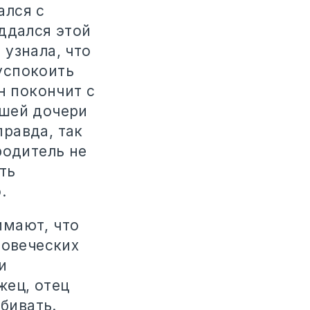
ался с
ддался этой
узнала, что
успокоить
н покончит с
ашей дочери
правда, так
родитель не
ть
.
имают, что
ловеческих
и
жец, отец
убивать.