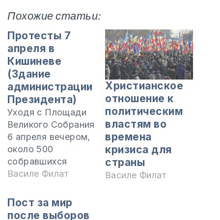
Похожие статьи:
Протесты 7
апреля в
Кишиневе
(Здание
Христианское
администрации
отношение к
Президента)
политическим
Уходя с Площади
властям во
Великого Собрания
времена
6 апреля вечером,
кризиса для
около 500
собравшихся
страны
молодых людей,
Василе Филат
Василе Филат
возмущенных
обманом
Пост за мир
коммунистического
после выборов