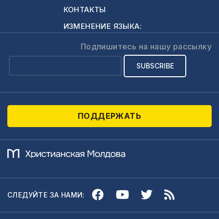
полицейские с
КОНТАКТЫ
подростками и о
ИЗМЕНЕНИЕ ЯЗЫКА:
большом обмане,
который
Подпишитесь на нашу рассылку
использовали для
манипуляции
наивных и
доверчивых
избирателей.Давайте
ПОДДЕРЖАТЬ
в среду 22 июля…
СЛЕДУЙТЕ ЗА НАМИ: