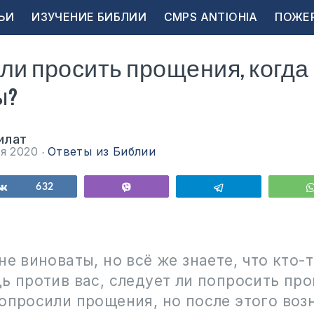
ЬИ
ИЗУЧЕНИЕ БИБЛИИ
CMPS ANTIOHIA
ПОЖЕ
ли просить прощения, когда
ы?
илат
ря 2020
Ответы из Библии
ься
Поделиться
632
Vibe
Telegram
не виноваты, но всё же знаете, что кто-
ь против вас, следует ли попросить пр
опросили прощения, но после этого воз