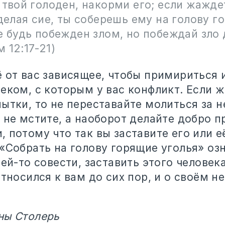
 твой голоден, накорми его; если жажде
 делая сие, ты соберешь ему на голову г
е будь побежден злом, но побеждай зло 
 12:17-21)
 от вас зависящее, чтобы примириться 
еком, с которым у вас конфликт. Если ж
ытки, то не переставайте молиться за н
 не мстите, а наоборот делайте добро 
 потому что так вы заставите его или е
«Собрать на голову горящие уголья» оз
ьей-то совести, заставить этого человек
относился к вам до сих пор, и о своём 
ны Столерь