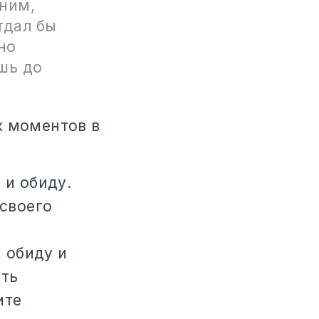
 ним,
тдал бы
нно
ашь до
х моментов в
 и обиду.
 своего
 обиду и
ить
ите