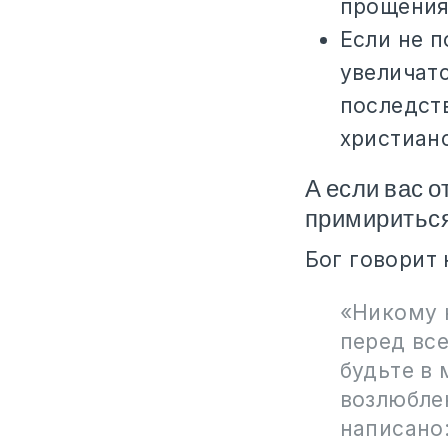
прощения 
Если не 
увеличатс
последст
христиан
А если вас о
примиритьс
Бог говорит 
«Никому н
перед вс
будьте в 
возлюбле
написано: