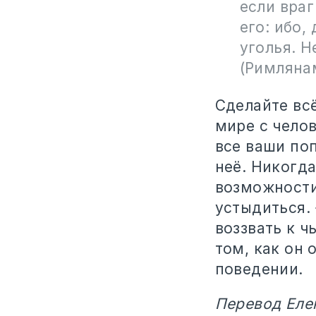
если враг
его: ибо,
уголья. Н
(Римлянам
Сделайте всё
мире с челов
все ваши поп
неё. Никогда
возможности,
устыдиться. 
воззвать к ч
том, как он 
поведении.
Перевод Еле