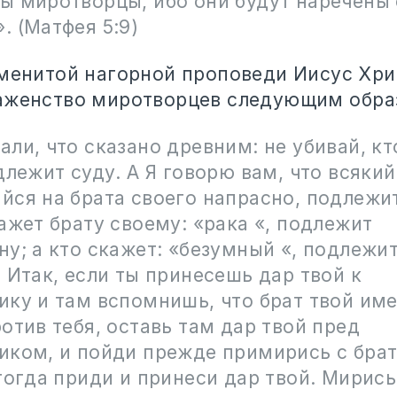
ы миротворцы, ибо они будут наречены
 (Матфея 5:9)
аменитой нагорной проповеди Иисус Хри
аженство миротворцев следующим обра
ли, что сказано древним: не убивай, кт
длежит суду. А Я говорю вам, что всякий
ся на брата своего напрасно, подлежит
ажет брату своему: «рака «, подлежит
у; а кто скажет: «безумный «, подлежи
 Итак, если ты принесешь дар твой к
ку и там вспомнишь, что брат твой име
отив тебя, оставь там дар твой пред
иком, и пойди прежде примирись с бра
тогда приди и принеси дар твой. Мирись