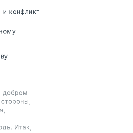
а и конфликт
сному
иву
о добром
 стороны,
я,
одь. Итак,