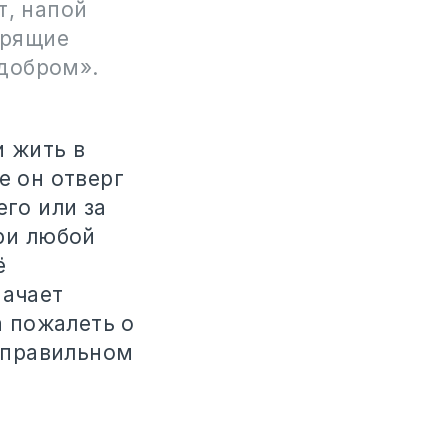
т, напой
орящие
добром»‎.
и жить в
е он отверг
его или за
при любой
ё
начает
а пожалеть о
неправильном