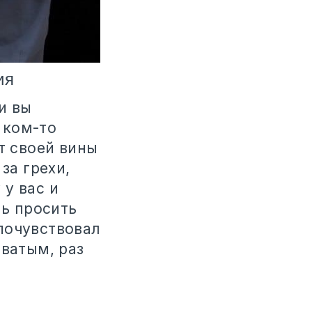
ия
и вы
а ком-то
т своей вины
за грехи,
у вас и
сь просить
почувствовал
оватым, раз