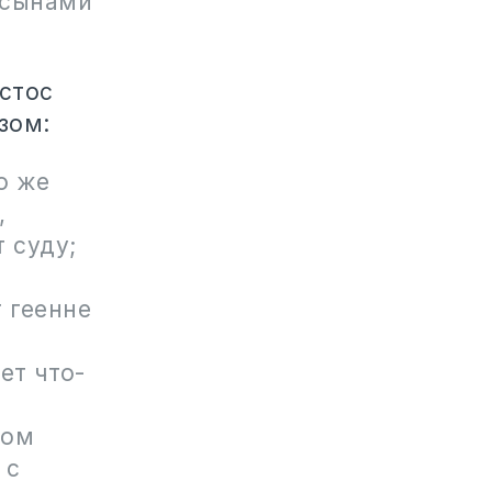
 сынами
стос
зом:
о же
,
 суду;
т геенне
ет что-
том
 с