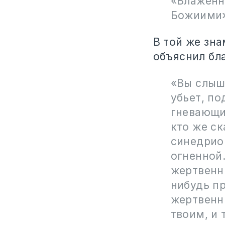
«Блаженн
Божиими».
В той же зн
объяснил бл
«Вы слыша
убьет, по
гневающий
кто же ск
синедрион
огненной.
жертвенни
нибудь пр
жертвенн
твоим, и 