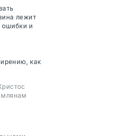
вать
 вина лежит
е ошибки и
мирению, как
Христос
Римлянам