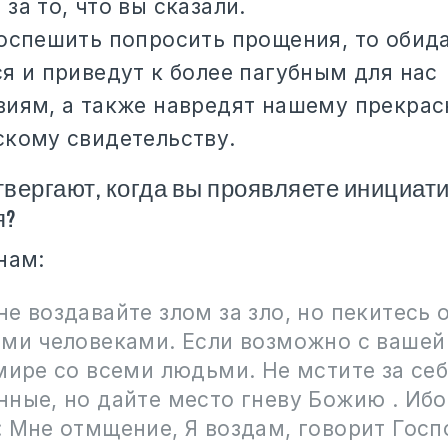
за то, что вы сказали.
поспешить попросить прощения, то обид
я и приведут к более пагубным для нас
виям, а также навредят нашему прекра
скому свидетельству.
твергают, когда вы проявляете инициат
я?
нам:
е воздавайте злом за зло, но пекитесь 
еми человеками. Если возможно с вашей
мире со всеми людьми. Не мстите за себ
нные, но дайте место гневу Божию . Ибо
 Мне отмщение, Я воздам, говорит Госп