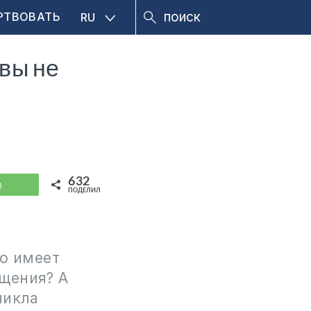
РТВОВАТЬ
RU
 вы не
632
WhatsApp
ПОДЕЛИЛИСЬ
то имеет
ощения? А
никла