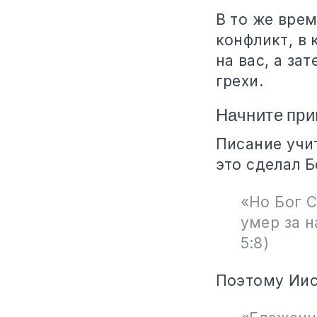
В то же вре
конфликт, в 
на вас, а з
грехи.
Начните пр
Писание учи
это сделал Б
«Но Бог 
умер за н
5:8)
Поэтому Иис