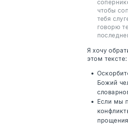
сопернико
чтобы соп
тебя слуг
говорю те
последнег
Я хочу обра
этом тексте:
Оскорбит
Божий че
словарног
Если мы п
конфликт
прощения