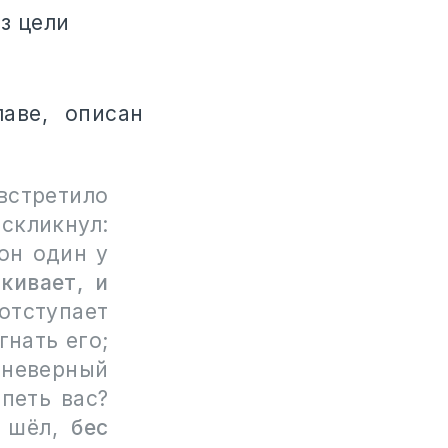
з цели
аве, описан
встретило
скликнул:
он один у
кивает, и
 отступает
гнать его;
д неверный
петь вас?
е шёл,
бес