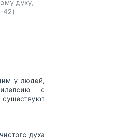
тому духу,
7-42)
дим у людей,
пилепсию с
 существуют
чистого духа