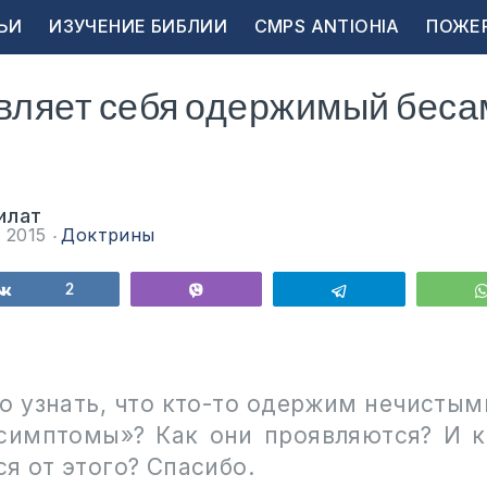
ЬИ
ИЗУЧЕНИЕ БИБЛИИ
CMPS ANTIOHIA
ПОЖЕ
вляет себя одержимый беса
?
илат
а 2015
Доктрины
ься
Поделиться
2
Vibe
Telegram
о узнать, что кто-то одержим нечистым
симптомы»? Как они проявляются? И 
я от этого? Спасибо.