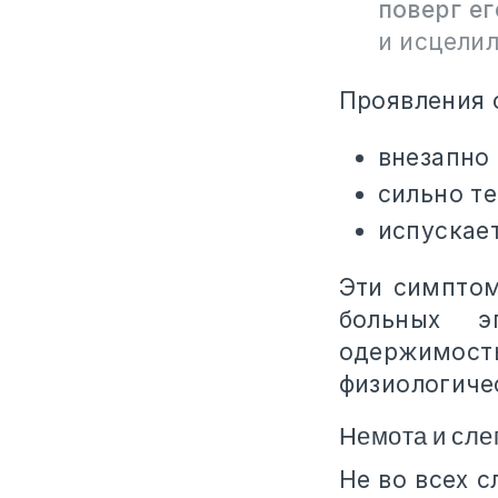
поверг ег
и исцелил
Проявления 
внезапно
сильно те
испускае
Эти симптом
больных э
одержимост
физиологиче
Немота и сле
Не во всех 