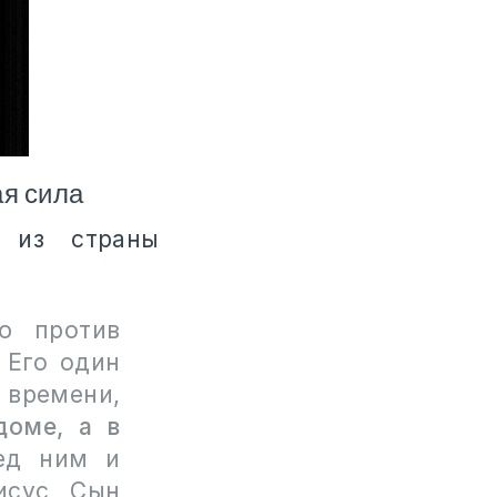
я сила
 из страны
ю против
 Его один
 времени,
доме, а в
ед ним и
исус, Сын