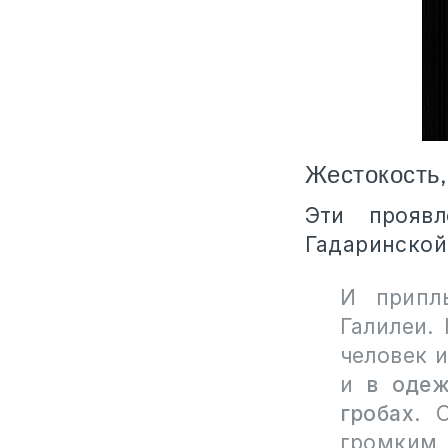
Жестокость
Эти прояв
Гадаринской,
И припл
Галилеи.
человек 
и
в одеж
гробах
. 
громким 