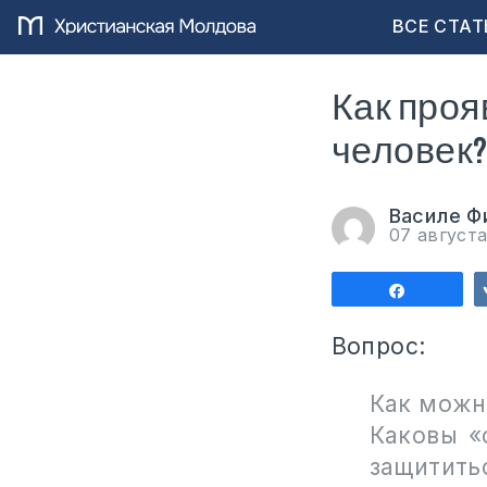
ВСЕ СТАТ
Как проя
человек
Василе Ф
07 август
Поделит
Вопрос:
Как можн
Каковы «
защититьс