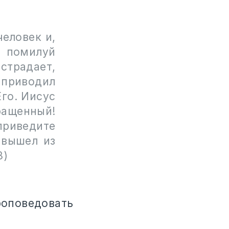
еловек и,
! помилуй
страдает,
 приводил
Его. Иисус
ращенный!
приведите
 вышел из
8)
роповедовать