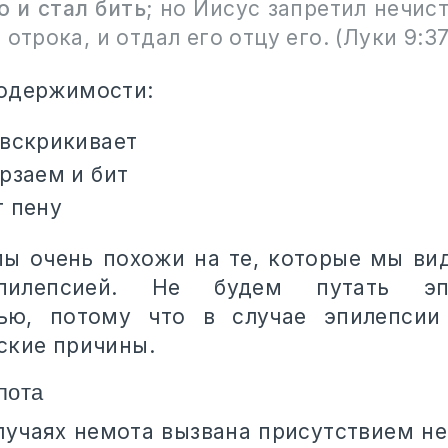
о и стал бить
; но Иисус запретил нечис
 отрока, и отдал его отцу его. (Луки 9:3
одержимости:
 вскрикивает
рзаем и бит
т пену
ы очень похожи на те, которые мы ви
пилепсией. Не будем путать э
ью, потому что в случае эпилепсии
ские причины.
пота
случаях немота вызвана присутствием не