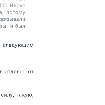
Ибо Иисус
а; потому
связывали
зы, и был
ь следующим
л отделён от
силу, такую,