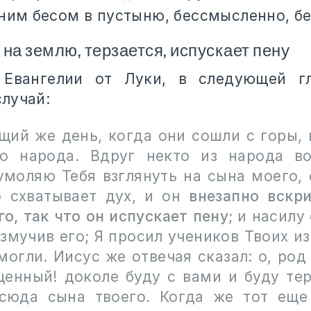
ним бесом в пустыню, бессмысленно, бе
на землю, терзается, испускает пену
Евангелии от Луки, в следующей гл
лучай:
щий же день, когда они сошли с горы, 
о народа. Вдруг некто из народа во
 умоляю Тебя взглянуть на сына моего, 
о схватывает дух, и он
внезапно вскри
го, так что он испускает пену
; и насилу
измучив его; Я просил учеников Твоих из
могли. Иисус же отвечая сказал: о, ро
щенный! доколе буду с вами и буду тер
сюда сына твоего. Когда же тот ещ