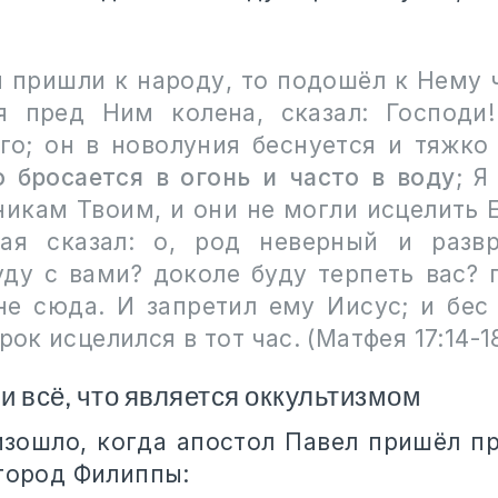
и пришли к народу, то подошёл к Нему ч
я пред Ним колена, сказал: Господи
го; он в новолуния беснуется и тяжко 
о бросается в огонь и часто в воду
; Я
никам Твоим, и они не могли исцелить 
ая сказал: о, род неверный и разв
уду с вами? доколе буду терпеть вас? 
не сюда. И запретил ему Иисус; и бес
трок исцелился в тот час. (Матфея 17:14-1
и всё, что является оккультизмом
изошло, когда апостол Павел пришёл п
 город Филиппы: