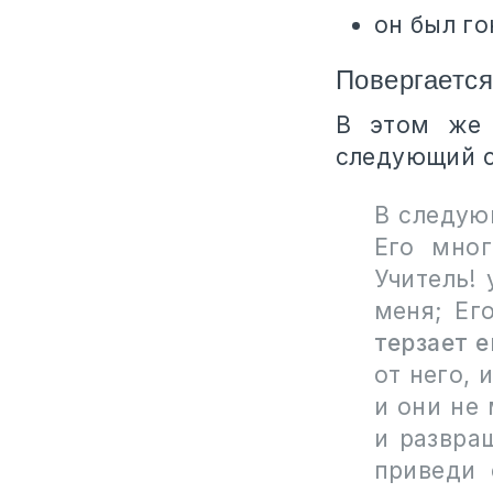
он был го
Повергается 
В этом же 
следующий с
В следую
Его мног
Учитель!
меня; Ег
терзает е
от него, 
и они не 
и развра
приведи 