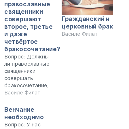
православные
священники
Гражданский и
совершают
церковный брак
второе, третье
и даже
Василе Филат
четвёртое
бракосочетание?
Вопрос: Должны
ли православные
священники
совершать
бракосочетание,
если супруги
Василе Филат
вступают в брак
во второй, в
Венчание
третий или даже в
необходимо
четвёртый раз? Я
Вопрос: У нас
знаю, что по