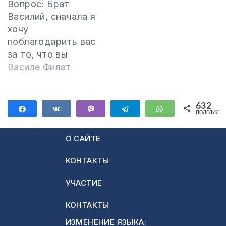
Вопрос: Брат
Василий, сначала я
хочу
поблагодарить вас
за то, что вы
служите Богу и
Василе Филат
наставляете тех,
кто в этом
нуждается. Пусть
632
Поделиться
Поделиться
Vibe
Telegram
WhatsApp
ПОДЕЛИЛИС
Он благословит
632
вас и наделит вас
О САЙТЕ
мудростью свыше.
Я много раз
КОНТАКТЫ
заходил на ваш
сайт, читал
УЧАСТИЕ
ответы, которые
вы давали людям,
КОНТАКТЫ
и нередко тоже
ИЗМЕНЕНИЕ ЯЗЫКА: