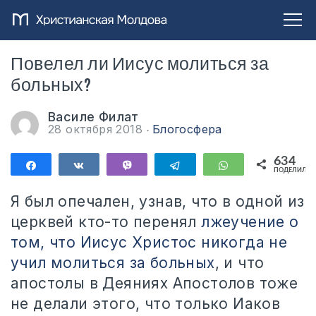
Повелел ли Иисус молиться за
больных?
Василе Филат
28 октября 2018
Блогосфера
634
Поделиться
Поделиться
Vibe
Telegram
WhatsApp
ПОДЕЛИЛИС
634
Я был опечален, узнав, что в одной из
церквей кто-то перенял
лжеучение о
том, что Иисус Христос никогда не
учил молиться за больных
, и что
апостолы в Деяниях Апостолов тоже
не делали этого, что только Иаков