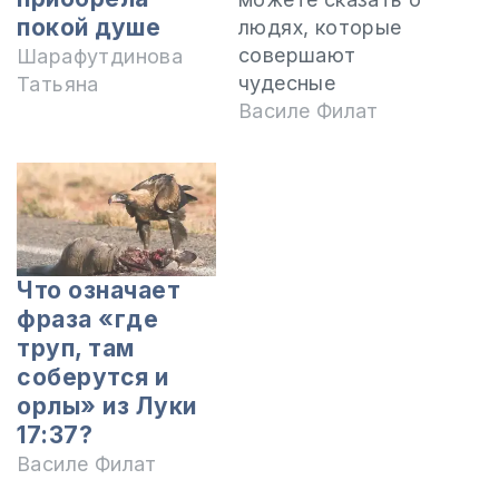
покой душе
людях, которые
совершают
Шарафутдинова
чудесные
Татьяна
исцеления? Это
Василе Филат
ложь? Может и я
могу совершать
исцеления? Иисус
совершал
чудесные
исцеления В
Что означает
Евангелиях
фраза «где
описано много
труп, там
чудесных
соберутся и
исцелений,
орлы» из Луки
совершенными
17:37?
Иисусом, а
Василе Филат
некоторых людей