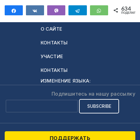
Он даже
воскрешал из
634
Поделиться
Поделиться
Vibe
Telegram
WhatsApp
ПОДЕЛИЛИС
мертвых. Так
634
много людей
О САЙТЕ
приходили
получить
КОНТАКТЫ
исцеление, что
однажды … И
УЧАСТИЕ
сказал…
КОНТАКТЫ
ИЗМЕНЕНИЕ ЯЗЫКА:
Подпишитесь на нашу рассылку
ПОДДЕРЖАТЬ