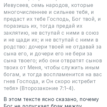
Иевусеев, семь народов, которые
многочисленнее и сильнее тебя, и
предаст их тебе Господь, Бог твой, и
поразишь их, тогда предай их
заклятию, не вступай с ними в союз
и не щади их; и не вступай с ними в
родство: дочери твоей не отдавай за
сына его, и дочери его не бери за
сына твоего; ибо они отвратят сынов
твоих от Меня, чтобы служить иным
богам, и тогда воспламенится на вас
гнев Господа, и Он скоро истребит
тебя» (Второзаконие 7:1-4).
В этом тексте ясно сказано, почему
Бог не допускает брак между