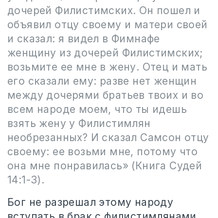
дочерей Филистимских. Он пошел и
объявил отцу своему и матери своей
и сказал: я видел в Фимнафе
женщину из дочерей Филистимских;
возьмите ее мне в жену. Отец и мать
его сказали ему: разве нет женщин
между дочерями братьев твоих и во
всем народе моем, что ты идешь
взять жену у Филистимлян
необрезанных? И сказал Самсон отцу
своему: ее возьми мне, потому что
она мне понравилась» (Книга Судей
14:1-3).
Бог не разрешал этому народу
вступать в брак с филистимлянами,