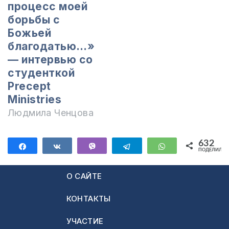
процесс моей
зависят от денег.
борьбы с
Но что бы вы ни
Божьей
хотели сделать в
благодатью…»
жизни, нужна
— интервью со
вера…
студенткой
Precept
Ministries
Людмила Ченцова
632
Поделиться
Поделиться
Vibe
Telegram
WhatsApp
ПОДЕЛИЛИС
632
О САЙТЕ
КОНТАКТЫ
УЧАСТИЕ