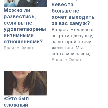
невеста
Можно ли
больше не
развестись,
хочет выходить
если вы не
за вас замуж?
удовлетворены
Вопрос: Недавно я
интимными
встретил девушку,
отношениями?
на которой я хочу
жениться. Мы
Василе Филат
составили планы,
как мы это
Василе Филат
сделаем, где мы
будем жить,
решили сделать
ремонт, любить
друг друга и
прославлять Бога.
«Это был
Все эти планы в
сложный
какой-то мере