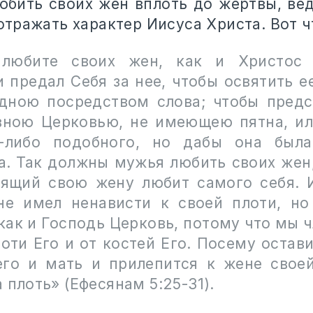
бить своих жён вплоть до жертвы, вед
тражать характер Иисуса Христа. Вот ч
 любите своих жен, как и Христос 
 предал Себя за нее, чтобы освятить е
дною посредством слова; чтобы предс
вною Церковью, не имеющею пятна, ил
о-либо подобного, но дабы она была
а. Так должны мужья любить своих жен,
бящий свою жену любит самого себя. 
не имел ненависти к своей плоти, но
 как и Господь Церковь, потому что мы 
лоти Его и от костей Его. Посему остав
его и мать и прилепится к жене своей
 плоть» (Ефесянам 5:25-31).