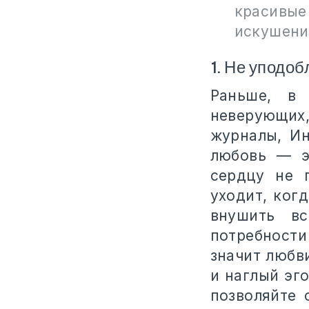
красивы
искушение
1. Не уподо
Раньше, в
неверующих,
журналы, Ин
любовь — э
сердцу не 
уходит, ког
внушить вс
потребности
значит любв
и наглый эг
позволяйте 