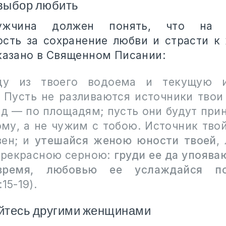
 выбор любить
ужчина должен понять, что на 
ость за сохранение любви и страсти к
сказано в Священном Писании:
ду из твоего водоема и текущую и
. Пусть не разливаются источники твои 
од — по площадям; пусть они будут при
ому, а не чужим с тобою. Источник твой
вен; и
утешайся женою юности твоей
,
прекрасною серною:
груди ее да упоява
время, любовью ее услаждайся по
15-19).
айтесь другими женщинами