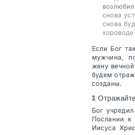
возлюбил
снова уст
снова бу
хороводе 
Если Бог та
мужчина, п
жену вечной
будем отраж
созданы.
3. Отражайт
Бог учредил
Послании к 
Иисуса Хрис