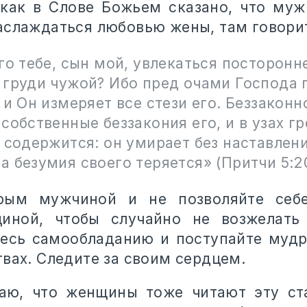
 как в Слове Божьем сказано, что му
аслаждаться любовью жены, там говори
го тебе, сын мой, увлекаться посторонн
 груди чужой? Ибо пред очами Господа 
 и Он измеряет все стези его. Беззаконн
собственные беззакония его, и в узах гр
 содержится: он умирает без наставлени
 безумия своего теряется» (Притчи 5:2
рым мужчиной и не позволяйте себе
иной, чтобы случайно не возжелать
тесь самообладанию и поступайте муд
вах. Следите за своим сердцем.
аю, что женщины тоже читают эту ст