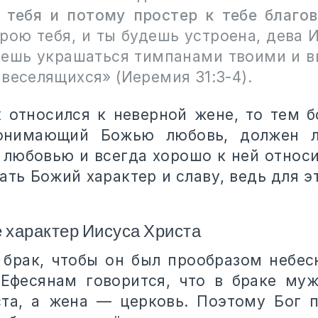
 тебя и потому простер к тебе благо
рою тебя, и ты будешь устроена, дева 
дешь украшаться тимпанами твоими и в
веселящихся» (Иеремия 31:3-4).
к относился к неверной жене, то тем 
онимающий Божью любовь, должен 
 любовью и всегда хорошо к ней относи
ать Божий характер и славу, ведь для э
е характер Иисуса Христа
 брак, чтобы он был прообразом небес
Ефесянам говорится, что в браке му
та, а жена — церковь. Поэтому Бог 