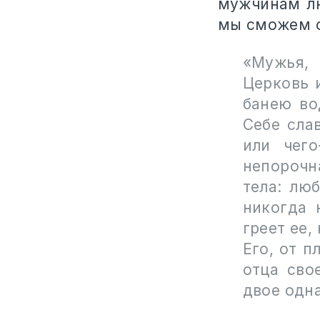
мужчинам лю
мы сможем о
«Мужья,
Церковь и
банею во
Себе сла
или чег
непорочн
тела: лю
никогда 
греет ее,
Его, от п
отца сво
двое одна