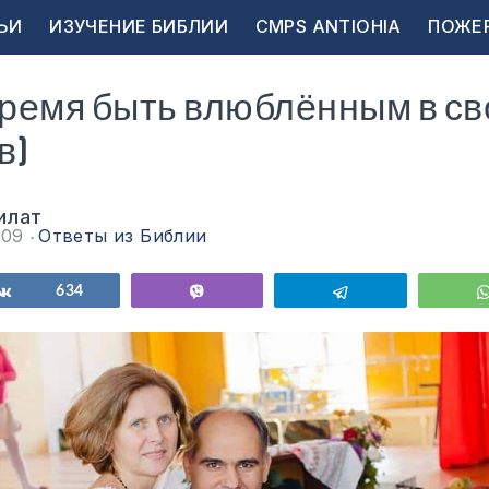
ЬИ
ИЗУЧЕНИЕ БИБЛИИ
CMPS ANTIOHIA
ПОЖЕ
время быть влюблённым в с
в)
илат
009
Ответы из Библии
ься
Поделиться
634
Vibe
Telegram