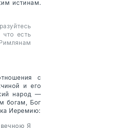
ким истинам.
разуйтесь
 что есть
(Римлянам
отношения с
чиной и его
кий народ —
м богам, Бог
ока Иеремию:
 вечною Я