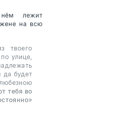
нём лежит
 жене на всю
з твоего
по улице,
надлежать
 да будет
 любезною
ют тебя во
стоянно
»