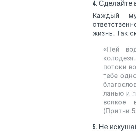
4. Сделайте
Каждый м
ответственн
жизнь. Так 
«Пей во
колодезя
потоки в
тебе одн
благосло
ланью и 
всякое 
(Притчи 5:
5. Не искуш