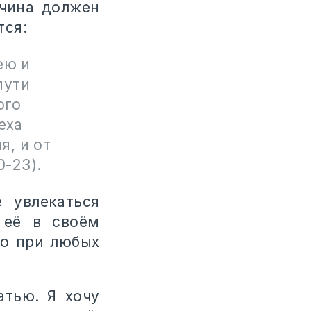
жчина должен
тся:
ею и
пути
ого
еха
я, и от
0-23).
 увлекаться
 её в своём
ро при любых
атью. Я хочу