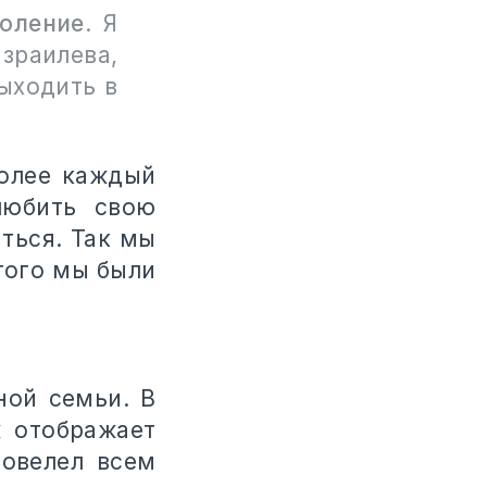
воление
. Я
Израилева,
ыходить в
более каждый
любить свою
ться. Так мы
того мы были
ной семьи. В
ж отображает
повелел всем