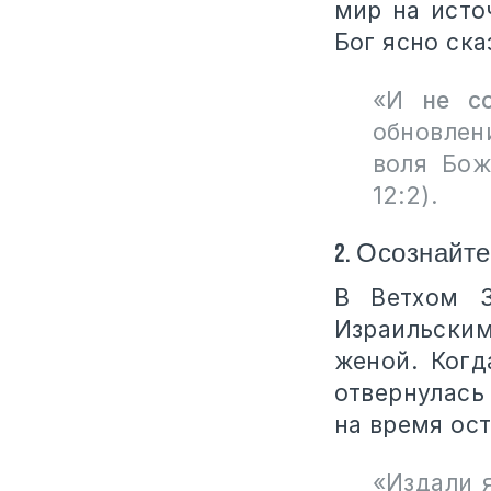
мир на исто
Бог ясно ска
«И
не с
обновлен
воля Бож
12:2).
2. Осознайт
В Ветхом З
Израильски
женой. Ког
отвернулась
на время ост
«Издали 