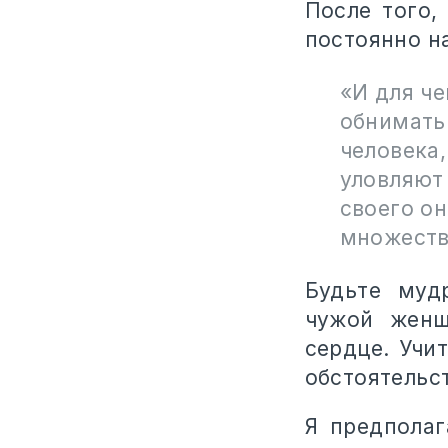
После того,
постоянно н
«И для че
обнимать
человека,
уловляют 
своего он
множества
Будьте муд
чужой женщ
сердце. Учи
обстоятельст
Я предполаг