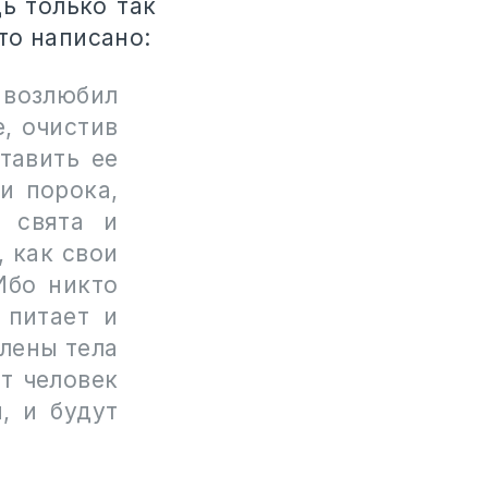
ь только так
то написано:
возлюбил
е, очистив
тавить ее
и порока,
 свята и
 как свои
Ибо никто
 питает и
члены тела
ит человек
, и будут