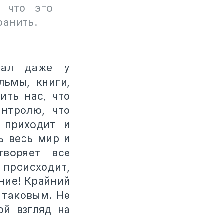
 что это
ранить.
кал даже у
льмы, книги,
ить нас, что
нтролю, что
 приходит и
ь весь мир и
творяет все
 происходит,
ние! Крайний
 таковым. Не
ой взгляд на