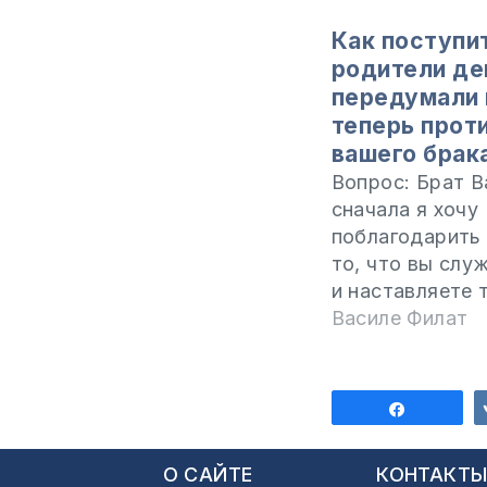
Как поступит
родители д
передумали 
теперь прот
вашего брак
Вопрос: Брат В
сначала я хочу
поблагодарить 
то, что вы слу
и наставляете т
этом нуждаетс
Василе Филат
Он благословит
наделит вас м
свыше. Я много
Поделит
заходил на ваш
читал ответы, 
О САЙТЕ
КОНТАКТ
вы давали людя