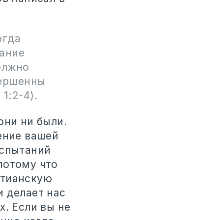
огда
тание
олжно
вершенны
1:2-4).
они ни были.
ение вашей
испытаний
потому что
стианскую
и делает нас
х. Если вы не