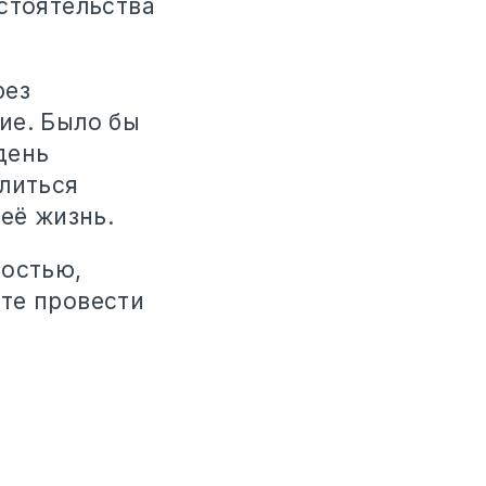
стоятельства
рез
ие. Было бы
день
олиться
её жизнь.
ростью,
те провести