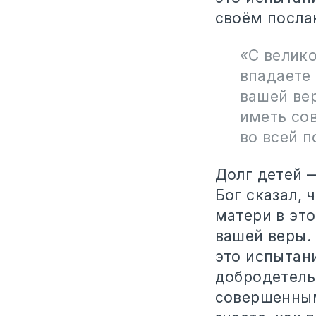
своём посла
«С велик
впадаете 
вашей ве
иметь со
во всей п
Долг детей —
Бог сказал,
матери в эт
вашей веры.
это испытан
добродетель
совершенными