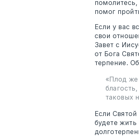
помолитесь,
помог пройт
Если у вас в
свои отноше
Завет с Иису
от Бога Свят
терпение. Об
«Плод же 
благость,
таковых н
Если Святой 
будете жить
долготерпени