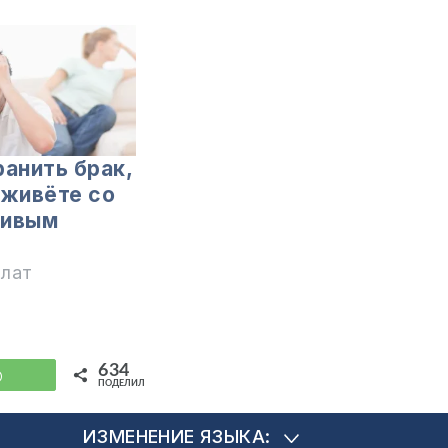
ранить брак,
 живёте со
чивым
илат
634
WhatsApp
ПОДЕЛИЛИСЬ
ИЗМЕНЕНИЕ ЯЗЫКА: