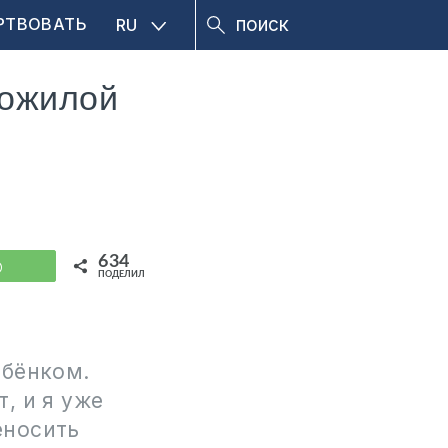
РТВОВАТЬ
RU
пожилой
634
WhatsApp
ПОДЕЛИЛИСЬ
ебёнком.
, и я уже
еносить