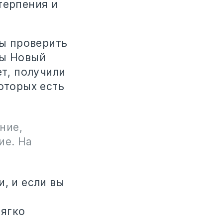
терпения и
ны проверить
вы Новый
ет, получили
оторых есть
ние,
ие. На
, и если вы
мягко