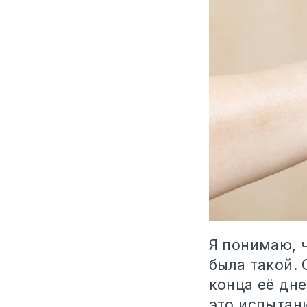
Я понимаю, ч
была такой. 
конца её дне
это испытани