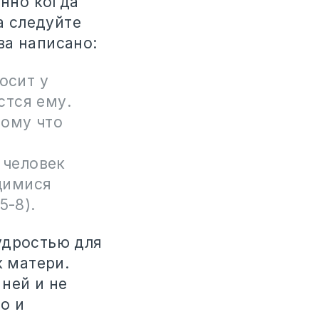
енно когда
а следуйте
ва написано:
осит у
стся ему.
тому что
 человек
щимися
5-8).
удростью для
к матери.
 ней и не
о и