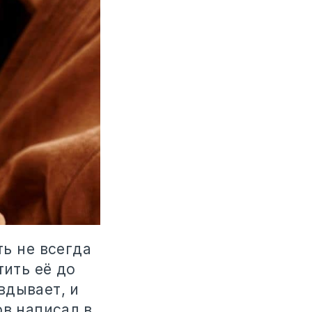
ть не всегда
тить её до
авдывает, и
ов написал в