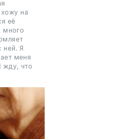
ая
 хожу на
ся её
я много
томляет
 ней. Я
шает меня
 жду, что