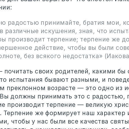
нии:
ою радостью принимайте, братия мои, к
в различные искушения, зная, что испы
ры производит терпение; терпение же д
вершенное действие, чтобы вы были со
олноте, без всякого недостатка»‎ (Иакова 
 почитать своих родителей, какими бы 
 что испытания бывают разными, и повед
ом преклонном возрасте — это одно из 
 Вы должны принимать это с радостью, 
ие производит терпение — великую хри
. Терпение же формирует наш характер 
, чтобы у нас были все качества святы