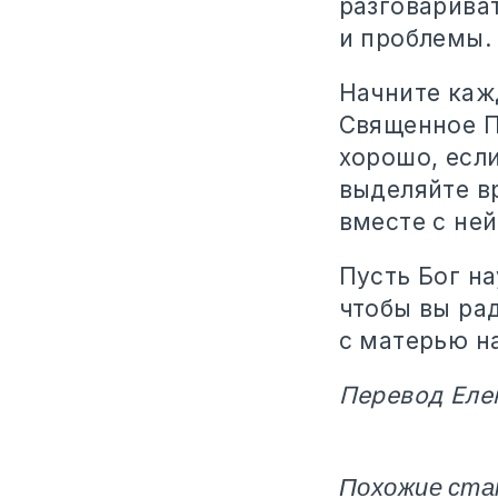
разговарива
и проблемы.
Начните каж
Священное П
хорошо, есл
выделяйте в
вместе с ней
Пусть Бог н
чтобы вы ра
с матерью на
Перевод Еле
Похожие ста