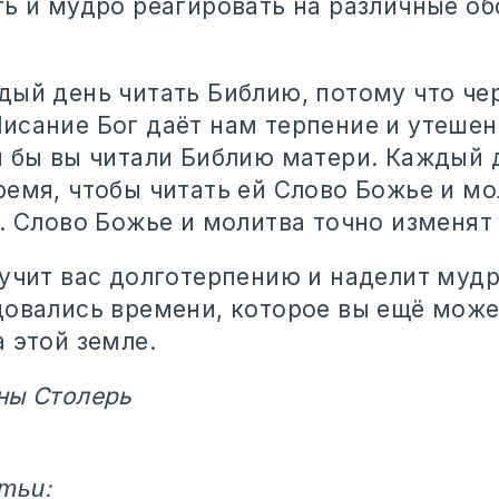
ть и мудро реагировать на различные об
дый день читать Библию, потому что че
исание Бог даёт нам терпение и утешен
и бы вы читали Библию матери. Каждый 
ремя, чтобы читать ей Слово Божье и м
. Слово Божье и молитва точно изменят 
аучит вас долготерпению и наделит муд
довались времени, которое вы ещё може
 этой земле.
ны Столерь
тьи: