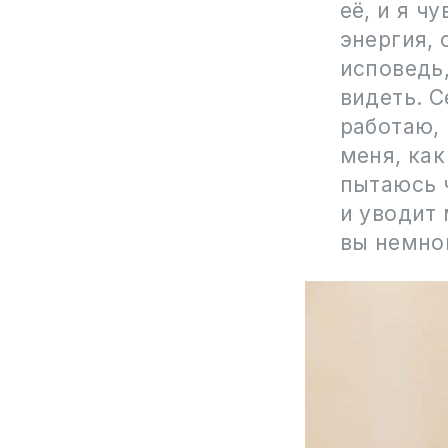
её, и я ч
энергия, 
исповедь,
видеть. С
работаю, 
меня, как
пытаюсь 
и уводит 
вы немно