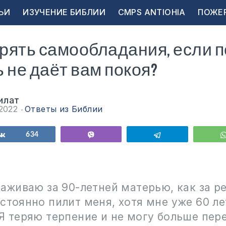
ЬИ
ИЗУЧЕНИЕ БИБЛИИ
CMPS ANTIOHIA
ПОЖЕ
ерять самообладания, если 
 не даёт вам покоя?
илат
 2022
Ответы из Библии
ься
Поделиться
634
Vibe
Telegram
хаживаю за 90-летней матерью, как за р
стоянно пилит меня, хотя мне уже 60 лет
Я теряю терпение и не могу больше пер