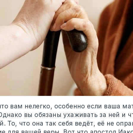
то вам нелегко, особенно если ваша ма
Однако вы обязаны ухаживать за ней и ч
й. То, что она так себя ведёт, её не опр
е для вашей веры. Вот что апостол Иак