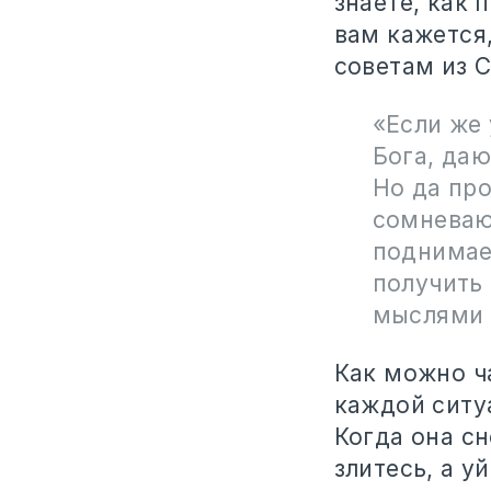
знаете, как 
вам кажется,
советам из 
«Если же 
Бога, даю
Но да про
сомневаю
поднимае
получить
мыслями н
Как можно ч
каждой ситуа
Когда она сн
злитесь, а у