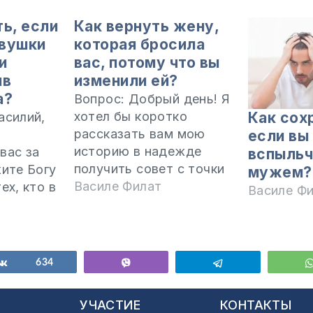
ь, если
Как вернуть жену,
евушки
которая бросила
и
вас, потому что вы
ив
изменили ей?
а?
Вопрос: Добрый день! Я
Как сох
хотел бы коротко
асилий,
рассказать вам мою
если вы
историю в надежде
вас за
вспыль
получить совет с точки
жите Богу
мужем?
зрения Библии. Я был в
Василе Филат
ех, кто в
Василе Ф
браке 8 лет, а затем в
я. Пусть
течение 6 месяцев
 вас и
изменял своей жене с
удростью
бывшей
 раз
ься
Поделиться
634
Vibe
Telegram
одноклассницей. Я не
 сайт,
смог устоять перед
которые
Ы
УЧАСТИЕ
КОНТАКТЫ
этим искушением. Во
м, и