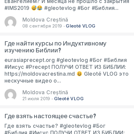
Евангелием? И месяца не прошло с закрытия
#IMS2019
#gleotevlog #Бог #Библия...
Moldova Creștină
08 сентября 2019
Gleoté VLOG
Где найти курсы по Индуктивному
изучению Библии?
eurasiaprecept.org #gleotevlog #Бог #Библия
#Иисус #Precept ПОЛУЧИ ОТВЕТ ИЗ БИБЛИИ:
https://moldovacrestina.md
Gleoté VLOG это
нескучные видео о...
Moldova Creștină
21 июля 2019
Gleoté VLOG
Где взять настоящее счастье?
Где взять счастье? #gleotevlog #Бог
#Библия #Иисус ПОЛУЧИ ОТВЕТ ИЗ БИБЛИИ: