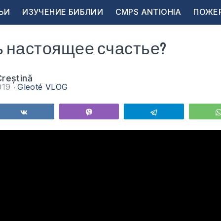
ЬИ
ИЗУЧЕНИЕ БИБЛИИ
CMPS ANTIOHIA
ПОЖЕ
ь настоящее счастье?
reștină
019
Gleoté VLOG
ься
Поделиться
Vibe
Telegram