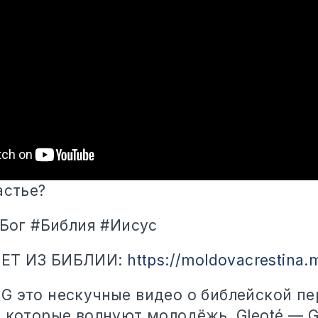
астье?
#Бог #Библия #Иисус
ЕТ ИЗ БИБЛИИ:
https://moldovacrestina.
OG это нескучные видео о
библейской пе
 которые волнуют молодёжь. Gleoté — G