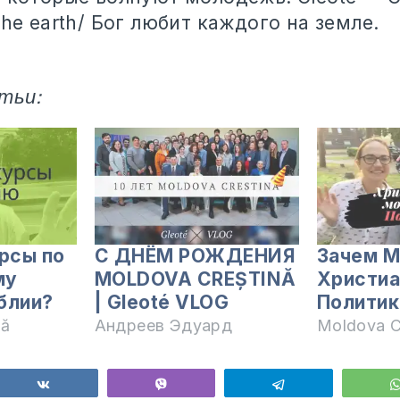
the earth/ Бог любит каждого на земле.
тьи:
урсы по
С ДНЁМ РОЖДЕНИЯ
Зачем 
му
MOLDOVA CREȘTINĂ
Христиа
блии?
| Gleoté VLOG
Политик
nă
Андреев Эдуард
Moldova C
ься
Поделиться
Vibe
Telegram