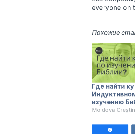
everyone on 
Похожие ста
Где найти к
Индуктивно
изучению Би
Moldova Crești
Поделит