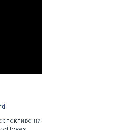
md
рспективе на
od loves