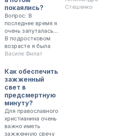
Стешенко
покаялись?
Вопрос: В
последнее время я
очень запуталась…
В подростковом
возрасте я была
далека от Бога,
Василе Филат
имела дружеские
отношения с
Как обеспечить
одним парнем
зажженный
христианином, как
свет в
и я, но у нас были и
предсмертную
полгода интимные
минуту?
отношения, мне
Для православного
казалось, что это
христианина очень
пустяк, но мое
важно иметь
духовное
зажженную свечу