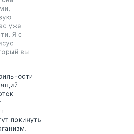
ми,
овую
ас уже
ти. Я с
исус
оторый вы
ерильности
сящий
оток
т
т
гут покинуть
рганизм.