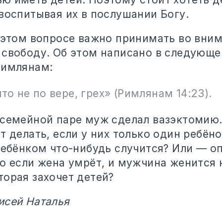
воспитывая их в послушании Богу.
в этом вопросе важно принимать во вни
 свободу. Об этом написано в следующе
Римлянам:
что не по вере, грех» (Римлянам 14:23).
 семейной паре муж сделал вазэктомию.
т делать, если у них только один ребёнок
ребёнком что-нибудь случится? Или — оп
то если жена умрёт, и мужчина женится 
торая захочет детей?
исей Наталья