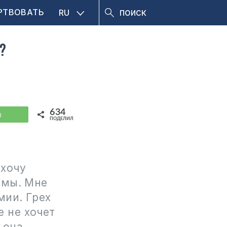
РТВОВАТЬ
RU
?
634
WhatsApp
ПОДЕЛИЛИСЬ
 хочу
емы. Мне
мии. Грех
 не хочет
 она