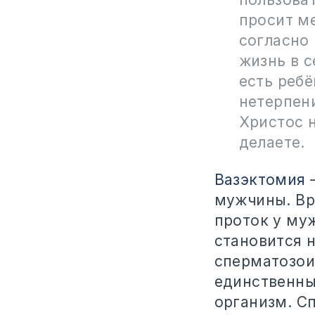
просит м
согласно
жизнь в с
есть ребё
нетерпен
Христос 
делаете.
Вазэктомия
—
мужчины. Вр
проток у му
становится 
сперматозои
единственны
организм. С