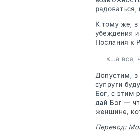
радоваться, 
К тому же, 
убеждения и
Послания к 
«…а все, 
Допустим, в
супруги буду
Бог, с этим 
дай Бог — ч
женщине, ко
Перевод: Мо