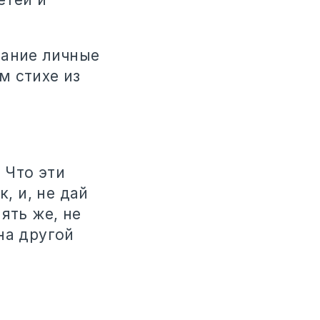
мание личные
м стихе из
 Что эти
, и, не дай
ять же, не
на другой