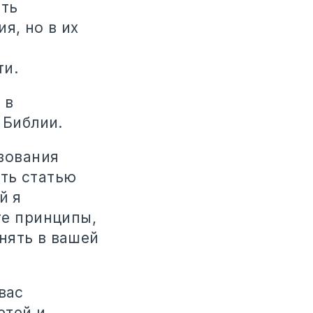
ть
я, но в их
ти.
 в
 Библии.
ьзования
ть статью
й я
те принципы,
нять в вашей
вас
етей и