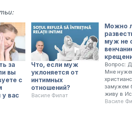
тьи:
Можно 
развест
муж не 
венчани
крещени
ть за
Что, если муж
Вопрос: Д
ли вы
уклоняется от
Мне нуже
христианс
уете с
интимных
замужем б
м
отношений?
живу в Ис
 у вас
Василе Филат
гражданк
Василе Ф
Молдова,
граждани
поженилис
мэрии и