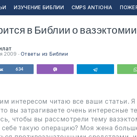
ЬИ
ИЗУЧЕНИЕ БИБЛИИ
CMPS ANTIOHIA
ПОЖЕ
рится в Библии о вазэктомии
илат
ря 2009
Ответы из Библии
ься
Поделиться
634
Vibe
Telegram
им интересом читаю все ваши статьи. Я
что вы затрагиваете очень интересные т
сь, чтобы вы рассмотрели тему вазэкто
ь себе такую операцию? Моя жена больше
ться противозачаточными средствами, и