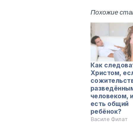
Похожие ста
Как следова
Христом, ес
сожительств
разведённы
человеком, и
есть общий
ребёнок?
Василе Филат