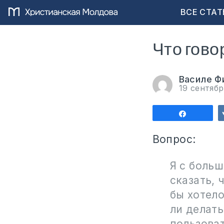
ВСЕ СТАТ
Что гово
Василе Ф
19 сентяб
Поделит
Вопрос:
Я с больш
сказать, 
бы хотело
ли делат
пользова