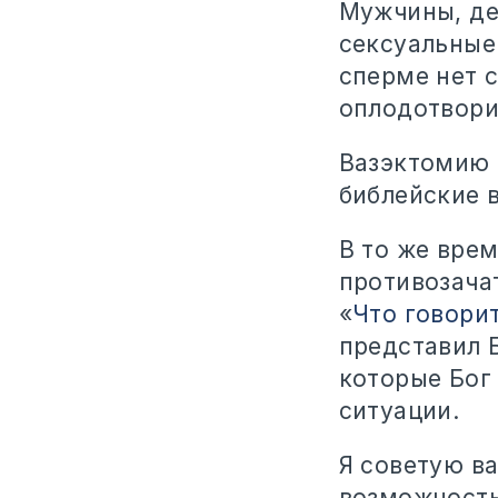
Мужчины, де
сексуальные 
сперме нет с
оплодотвори
Вазэктомию 
библейские в
В то же врем
противозача
«
Что говори
представил Б
которые Бог
ситуации.
Я советую ва
возможность