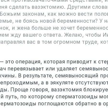
еня сделать вазэктомию. Другими слова
 Божьим законам, как можно вести пол
емье, не боясь новой беременности? У н
нок, и жена больше не хочет беременнос
ием жду вашего ответа. Желаю, чтобы И
направлял вас в том огромном труде, к
 это операция, которая приводит к ст
ач перевязывает или удаляет семявыно
жчины. В результате, семявыносящий пр
непроходимым, а в эякуляте отсутствую
ды. Проще говоря, вазэктомия блокируе
й путь, по которому сперматозоиды мо
перматозоиды поглощаются обратно в о