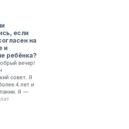
ли
ись, если
согласен на
е и
е ребёнка?
обрый вечер!
н
кий совет. Я
олее 4 лет и
пании. Я —
а Республики
илат
 а он —
н Румынии. Мы
ь только в