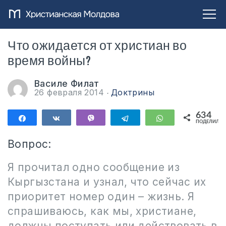
Что ожидается от христиан во
время войны?
Василе Филат
26 февраля 2014
Доктрины
634
Поделиться
Поделиться
Vibe
Telegram
WhatsApp
ПОДЕЛИЛИС
634
Вопрос:
Я прочитал одно сообщение из
Кыргызстана и узнал, что сейчас их
приоритет номер один – жизнь. Я
спрашиваюсь, как мы, христиане,
должны поступать или действовать в