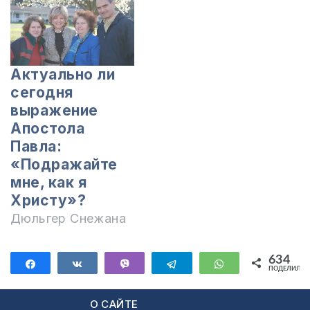
Актуально ли
сегодня
выражение
Апостола
Павла:
«Подражайте
мне, как я
Христу»?
Дюльгер Снежана
634
Поделиться
Поделиться
Vibe
Telegram
WhatsApp
ПОДЕЛИЛИС
634
О САЙТЕ