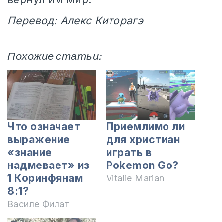
Перевод: Алекс Киторагэ
Похожие статьи:
Что означает
Приемлимо ли
выражение
для христиан
«знание
играть в
надмевает» из
Pokemon Go?
1 Коринфянам
Vitalie Marian
8:1?
Василе Филат