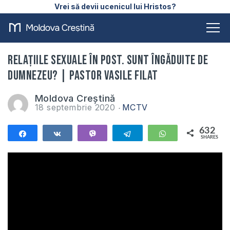
Vrei să devii ucenicul lui Hristos?
Relațiile sexuale în post. Sunt îngăduite de
Dumnezeu? | Pastor Vasile Filat
Moldova Creștină
18 septembrie 2020
MCTV
632
Share
Share
Vibe
Telegram
WhatsApp
SHARES
632