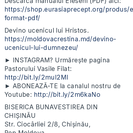
Descarcă manualul Efeseni (PDF) aici:
https://shop.eurasiaprecept.org/produs/e
format-pdf/
Devino ucenicul lui Hristos.
https://moldovacrestina.md/devino-
ucenicul-lui-dumnezeu/
► INSTAGRAM? Urmărește pagina
Pastorului Vasile Filat:
http://bit.ly/2mul2Ml
► ABONEAZĂ-TE la canalul nostru de
Youtube:
http://bit.ly/2m6kaNo
BISERICA BUNAVESTIREA DIN
CHIȘINĂU
Str. Ciocârliei 2/8, Chișinău,
Rep.Moldova