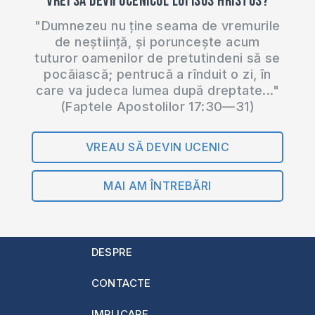
Vrei să devii ucenicul lui Isus Hristos?
"Dumnezeu nu ține seama de vremurile
de neștiință, și poruncește acum
tuturor oamenilor de pretutindeni să se
pocăiască; pentrucă a rînduit o zi, în
care va judeca lumea după dreptate..."
(Faptele Apostolilor 17:30—31)
VREAU SĂ DEVIN UCENIC
MAI AM ÎNTREBĂRI
DESPRE
CONTACTE
IMPLICARE