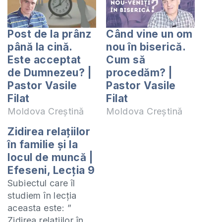
Post de la prânz
Când vine un om
până la cină.
nou în biserică.
Este acceptat
Cum să
de Dumnezeu? |
procedăm? |
Pastor Vasile
Pastor Vasile
Filat
Filat
Moldova Creștină
Moldova Creștină
Zidirea relațiilor
în familie și la
locul de muncă |
Efeseni, Lecția 9
Subiectul care îl
studiem în lecția
aceasta este: ”
Zidirea relațiilor în