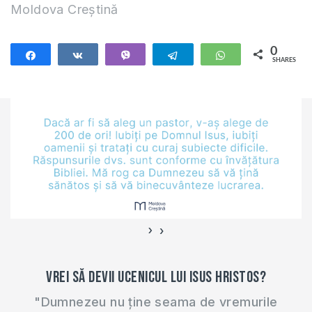
Moldova Creștină
Pentru mai multe
detalii despre
școală, accesați
0
Share
Share
Vibe
Telegram
WhatsApp
SHARES
http://ims.eurasiaprecept.o
lang=ro Te invit să…
›
‹
Vrei să devii ucenicul lui Isus Hristos?
"Dumnezeu nu ține seama de vremurile