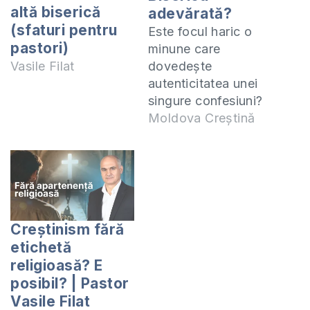
altă biserică
adevărată?
(sfaturi pentru
Este focul haric o
pastori)
minune care
dovedește
Vasile Filat
autenticitatea unei
singure confesiuni?
Este minunea,
Moldova Creștină
semnul, puterea
supranaturală
criteriu după care
putem judeca
despre Dumnezeu?
Aflați răspunsul în
Creștinism fără
acest video. Acest
etichetă
video a fost
religioasă? E
înregistrat la Școala
posibil? | Pastor
Internațională de
Vasile Filat
Misiune Precept.