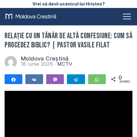
Vrei să devii ucenicul lui Hristos?
Relație cu un tânăr de altă confesiune: cum să
procedez biblic? | Pastor Vasile Filat
Moldova Creștină
18 iunie 2026
MCTV
0
Share
Share
Vibe
Telegram
WhatsApp
SHARES