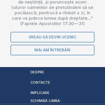
de neștiință, și poruncește acum
tuturor oamenilor de pretutindeni să se
pocăiască; pentrucă a rînduit o zi, în
care va judeca lumea după dreptate..."
(Faptele Apostolilor 17:30—31)
VREAU SĂ DEVIN UCENIC
MAI AM ÎNTREBĂRI
DESPRE
CONTACTE
IMPLICARE
SCHIMBĂ LIMBA: