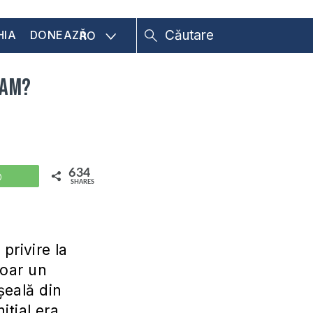
HIA
DONEAZĂ
RO
dam?
634
WhatsApp
SHARES
privire la
doar un
șeală din
ițial era