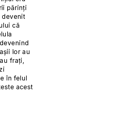
i părinți
a devenit
ului că
lula
, devenind
așii lor au
au frați,
zi
 în felul
teste acest