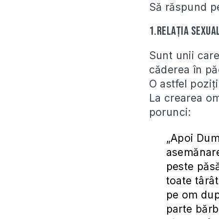
Să răspund p
1.Relația sexua
Sunt unii car
căderea în păc
O astfel poziț
La crearea om
porunci:
„Apoi Dum
asemănarea
peste păsă
toate târâ
pe om după
parte bărb