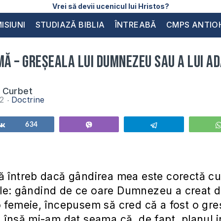
Vrei să devii ucenicul lui Hristos?
ISIUNI
STUDIAZĂ BIBLIA
ÎNTREABĂ
CMPS ANTIO
mă – greșeala lui Dumnezeu sau a lui A
 Curbet
12
Doctrine
Share
634
Vibe
Telegram
ă întreb dacă gândirea mea este corectă cu 
le: gândind de ce oare Dumnezeu a creat 
o femeie, începusem să cred că a fost o gre
, însă mi-am dat seama că, de fapt, planul in