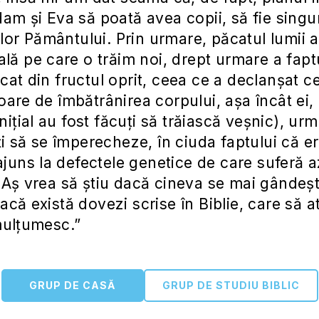
am și Eva să poată avea copii, să fie singuri
rilor Pământului. Prin urmare, păcatul lumii 
ală pe care o trăim noi, drept urmare a fapt
at din fructul oprit, ceea ce a declanșat ce
are de îmbătrânirea corpului, așa încât ei
inițial au fost făcuți să trăiască veșnic), urm
ți să se împerecheze, în ciuda faptului că er
 ajuns la defectele genetice de care suferă a
Aș vrea să știu dacă cineva se mai gândește
că există dovezi scrise în Biblie, care să a
mulțumesc.”
GRUP DE CASĂ
GRUP DE STUDIU BIBLIC