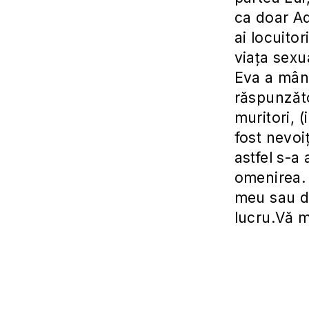
ca doar Ad
ai locuito
viața sexu
Eva a mânc
răspunzăto
muritori, (
fost nevoi
astfel s-a
omenirea. 
meu sau da
lucru.Vă 