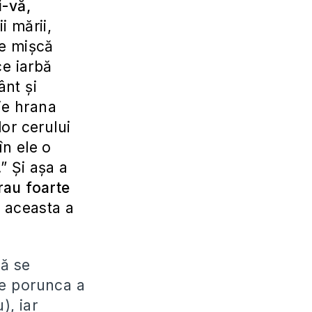
i-vă,
i mării,
se mişcă
ce iarbă
ânt şi
ie hrana
lor cerului
în ele o
” Şi aşa a
rau foarte
: aceasta a
să se
ce porunca a
), iar