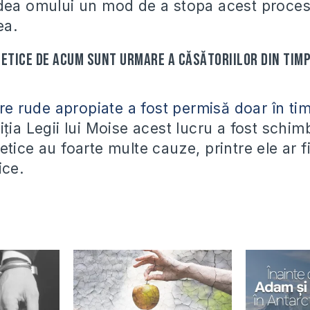
dea omului un mod de a stopa acest proces
ea.
netice de acum sunt urmare a căsătoriilor din timp
tre rude apropiate a fost permisă doar în ti
ția Legii lui Moise acest lucru a fost schim
etice au foarte multe cauze, printre ele ar 
ice.