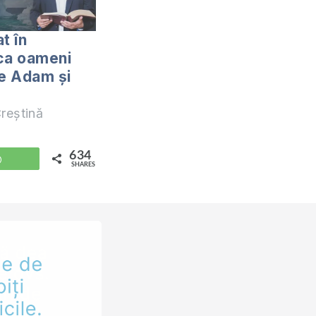
t în
ca oameni
de Adam şi
reștină
634
WhatsApp
SHARES