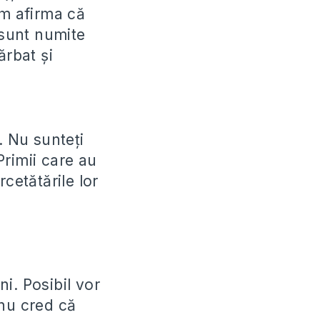
em afirma că
 sunt numite
ărbat și
. Nu sunteți
Primii care au
rcetătările lor
i. Posibil vor
 nu cred că