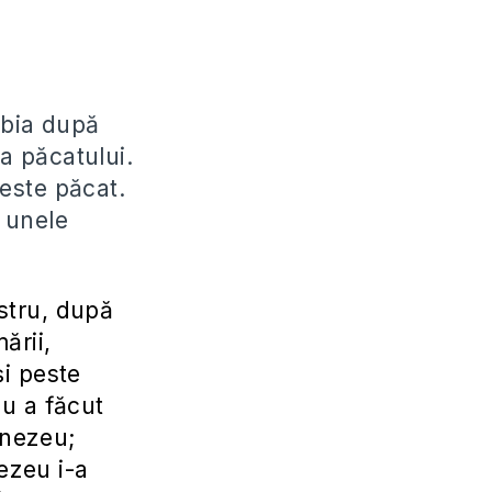
abia după
 a păcatului.
 este păcat.
 unele
stru, după
ării,
şi peste
u a făcut
mnezeu;
ezeu i-a