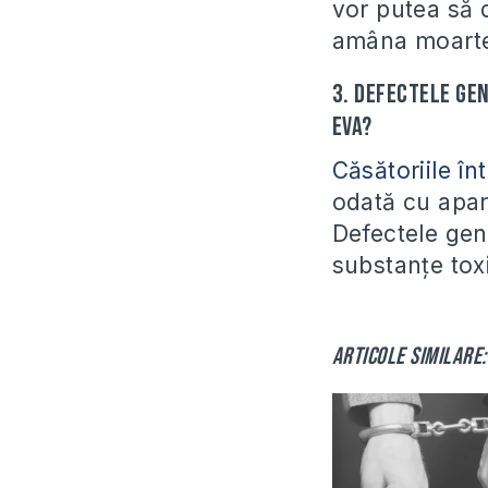
vor putea să 
amâna moart
3. Defectele ge
Eva?
Căsătoriile în
odată cu apari
Defectele gen
substanțe tox
Articole similare: