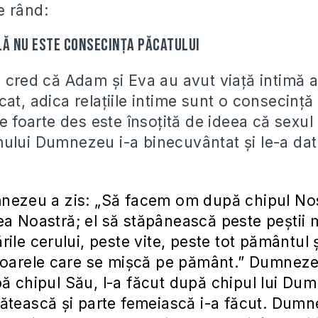
e rând:
lă nu este consecința păcatului
e cred că Adam și Eva au avut viață intimă 
at, adica relațiile intime sunt o consecință
ie foarte des este însoțită de ideea că sexul
ului Dumnezeu i-a binecuvântat și le-a dat
nezeu a zis: „Să facem om după chipul No
 Noastră; el să stăpânească peste peştii m
rile cerului, peste vite, peste tot pământul 
toarele care se mişcă pe pământ.” Dumneze
 chipul Său, l-a făcut după chipul lui Du
ătească şi parte femeiască i-a făcut. Dumn