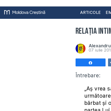
ARTICOLE
EM
Relația inti
Alexandru
07 iulie 20
Share
Întrebare:
„Aș vrea s
următoare
bărbat și 
partea Lui