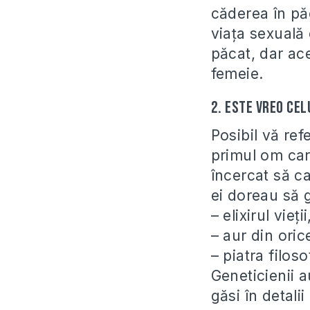
căderea în pă
viața sexuală
păcat, dar ace
femeie.
2. Este vreo ce
Posibil vă refe
primul om car
încercat să cau
ei doreau să 
– elixirul vieții
– aur din oric
– piatra filoso
Geneticienii 
găsi în detal