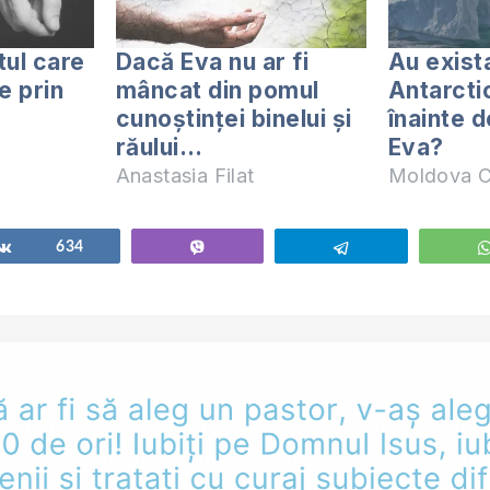
tul care
Dacă Eva nu ar fi
Au exista
me prin
mâncat din pomul
Antarcti
cunoștinței binelui și
înainte 
răului…
Eva?
Anastasia Filat
Moldova C
Share
634
Vibe
Telegram