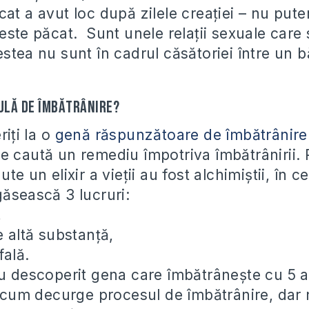
cat a avut loc după zilele creației – nu put
 este păcat. Sunt unele relații sexuale care
stea nu sunt în cadrul căsătoriei între un b
lulă de îmbătrânire?
riți la o
genă răspunzătoare de îmbătrânire
e caută un remediu împotriva îmbătrânirii. 
te un elixir a vieții au fost alchimiștii, în ce
găsească 3 lucruri:
,
e altă substanță,
fală.
au descoperit gena care îmbătrânește cu 5 an
ii cum decurge procesul de îmbătrânire, dar