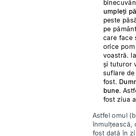
binecuvânt
umpleţi p
peste păsă
pe pământ.
care face 
orice pom 
voastră. Ia
şi tuturor
suflare de
fost.
Dumne
bune
. Ast
fost ziua 
Astfel omul (b
înmulțească, 
fost dată în z