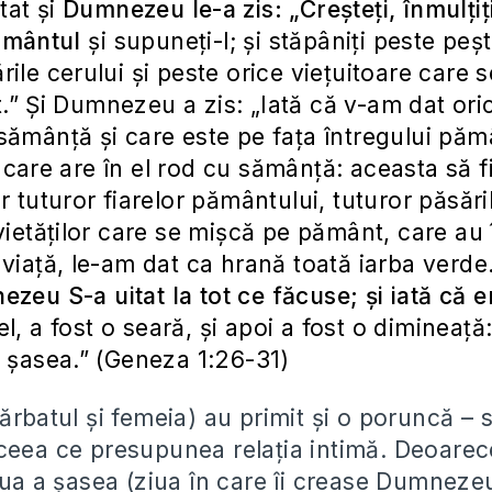
at şi
Dumnezeu le-a zis: „Creşteţi, înmulţiţ
ământul
şi supuneţi-l; şi stăpâniţi peste peşti
rile cerului şi peste orice vieţuitoare care 
” Şi Dumnezeu a zis: „Iată că v-am dat ori
sămânţă şi care este pe faţa întregului păm
care are în el rod cu sămânţă: aceasta să f
r tuturor fiarelor pământului, tuturor păsări
 vietăţilor care se mişcă pe pământ, care au 
 viaţă, le-am dat ca hrană toată iarba verde.
zeu S-a uitat la tot ce făcuse; şi iată că e
fel, a fost o seară, şi apoi a fost o dimineaţă
a şasea.” (Geneza 1:26-31)
ărbatul și femeia) au primit și o poruncă – 
ceea ce presupunea relația intimă. Deoare
iua a șasea (ziua în care îi crease Dumnezeu