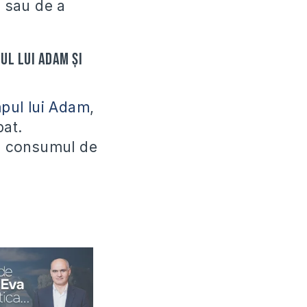
 sau de a
ul lui Adam și
mpul lui Adam
,
bat.
fi consumul de