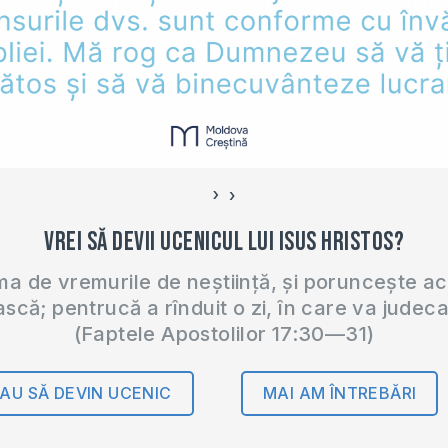
›
‹
Vrei să devii ucenicul lui Isus Hristos?
 de vremurile de neștiință, și poruncește a
ască; pentrucă a rînduit o zi, în care va judec
(Faptele Apostolilor 17:30—31)
AU SĂ DEVIN UCENIC
MAI AM ÎNTREBĂRI