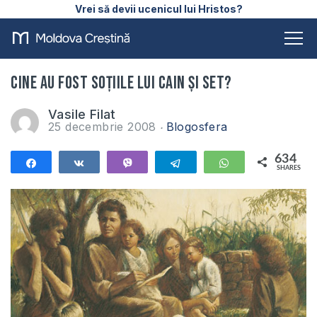
Vrei să devii ucenicul lui Hristos?
Cine au fost soţiile lui Cain şi Set?
Vasile Filat
25 decembrie 2008
Blogosfera
634
Share
Share
Vibe
Telegram
WhatsApp
SHARES
634