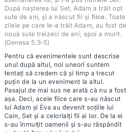
După naşterea lui Set, Adam a trăit opt
sute de ani, şi a născut fii şi
fiice
. Toate
zilele pe care le-a trăit Adam, au fost de
nouă sute treizeci de ani; apoi a murit.
(Genesa 5:3-5)
Pentru că evenimentele sunt descrise
unul după altul, noi uneori suntem
tentaţi să credem că şi timp a trecut
puţin de la un eveniment la altul.
Pasajul de mai sus ne arată că nu a fost
aşa. Deci, acele fiice care s-au născut
lui Adam şi Eva au devenit soţiile lui
Cain, Set şi a celorlalţi fii ai lor. De la ei
s-au înmulţit oamenii şi s-au răspândit