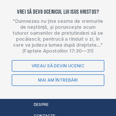
Vrei să devii ucenicul lui Isus Hristos?
"Dumnezeu nu ține seama de vremurile
de neștiință, și poruncește acum
tuturor oamenilor de pretutindeni să se
pocăiască; pentrucă a rînduit o zi, în
care va judeca lumea după dreptate..."
(Faptele Apostolilor 17:30—31)
VREAU SĂ DEVIN UCENIC
MAI AM ÎNTREBĂRI
DESPRE
CONTACTE