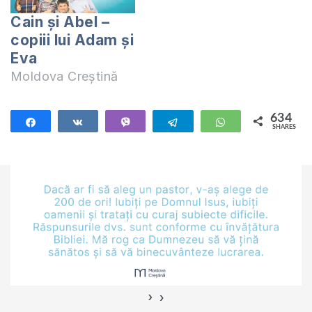
cine a fost nevasta
Cain și Abel –
lui Cain? Unde a
copiii lui Adam și
găsit Cain o femeie
Eva
când el a fost
Moldova Creștină
primul…
634
Share
Share
Vibe
Telegram
WhatsApp
SHARES
634
›
‹