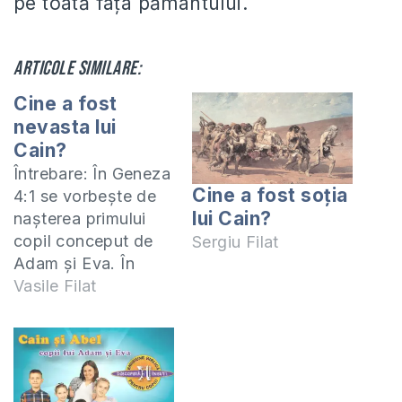
pe toată faţa pământului.
Articole similare:
Cine a fost
nevasta lui
Cain?
Întrebare: În Geneza
Cine a fost soția
4:1 se vorbeşte de
lui Cain?
naşterea primului
copil conceput de
Sergiu Filat
Adam şi Eva. În
versetul 17 din
Vasile Filat
acelaşi capitol Biblia
ne spune că Cain s-
a împreunat cu
nevastă-sa…
Întrebarea mea este