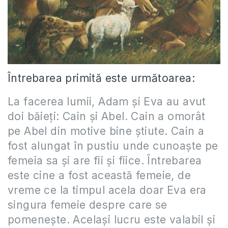
Întrebarea primită este următoarea:
La facerea lumii, Adam şi Eva au avut
doi băieţi: Cain şi Abel. Cain a omorât
pe Abel din motive bine ştiute. Cain a
fost alungat în pustiu unde cunoaşte pe
femeia sa şi are fii şi fiice. Întrebarea
este cine a fost această femeie, de
vreme ce la timpul acela doar Eva era
singura femeie despre care se
pomeneşte. Acelaşi lucru este valabil şi