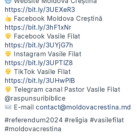
Website Moldova Creștină
https://bit.ly/3UEXeR3
Facebook Moldova Creștină
https://bit.ly/3hF1xNr
Facebook Vasile Filat
https://bit.ly/3UYjG7h
Instagram Vasile Filat
https://bit.ly/3UPTlZ8
TikTok Vasile Filat
https://bit.ly/3UHwPlB
Telegram canal Pastor Vasile Filat
@raspunsuribiblice
E-mail
contact@moldovacrestina.md
#referendum2024 #religia #vasilefilat
#moldovacrestina