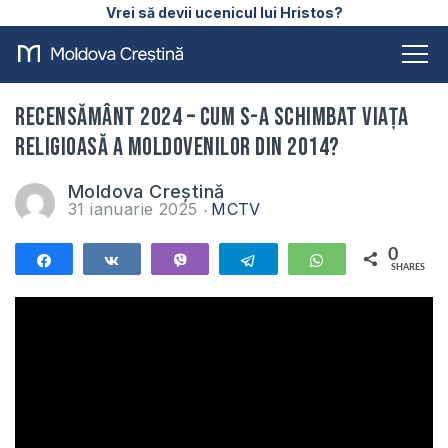
Vrei să devii ucenicul lui Hristos?
RECENSĂMÂNT 2024 – Cum s-a schimbat viața
religioasă a moldovenilor din 2014?
Moldova Creștină
31 ianuarie 2025
MCTV
0
Share
Share
Vibe
Telegram
WhatsApp
SHARES