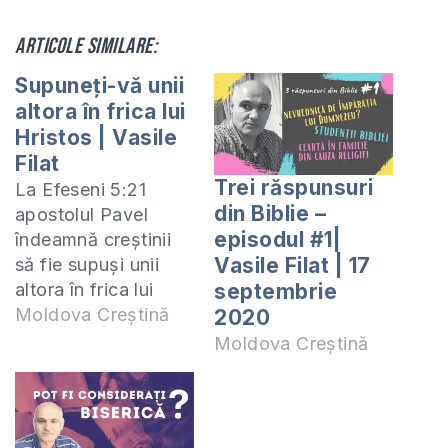
Articole similare:
Supuneți-vă unii
altora în frica lui
Hristos | Vasile
Filat
Trei răspunsuri
La Efeseni 5:21
din Biblie –
apostolul Pavel
episodul #1|
îndeamnă creștinii
Vasile Filat | 17
să fie supuși unii
altora în frica lui
septembrie
Hristos. Ce
Moldova Creștină
2020
înseamnă această
Moldova Creștină
supunere în mod
practic și ce
beneficii aduce cu
sine aflați din