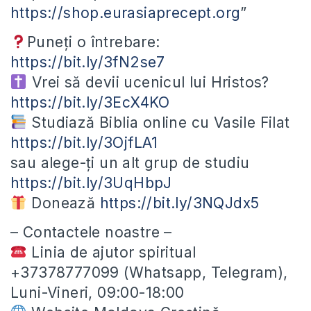
https://shop.eurasiaprecept.org
”
Puneți o întrebare:
https://bit.ly/3fN2se7
Vrei să devii ucenicul lui Hristos?
https://bit.ly/3EcX4KO
Studiază Biblia online cu Vasile Filat
https://bit.ly/3OjfLA1
sau alege-ți un alt grup de studiu
https://bit.ly/3UqHbpJ
Donează
https://bit.ly/3NQJdx5
– Contactele noastre –
Linia de ajutor spiritual
+37378777099 (Whatsapp, Telegram),
Luni-Vineri, 09:00-18:00