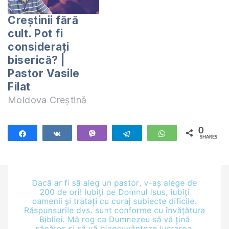
mesajul pastorului
Creștinii fără
bisericii Buna Vestire
cult. Pot fi
Chișinău, Vasile
considerați
Filat, predicat
biserică? |
duminica trecută la
Pastor Vasile
biserica din satul
Badicul
Filat
Moldovenesc.
Moldova Creștină
Devino ucenicul…
0
Share
Share
Vibe
Telegram
WhatsApp
SHARES