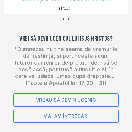
›
‹
Vrei să devii ucenicul lui Isus Hristos?
"Dumnezeu nu ține seama de vremurile
de neștiință, și poruncește acum
tuturor oamenilor de pretutindeni să se
pocăiască; pentrucă a rînduit o zi, în
care va judeca lumea după dreptate..."
(Faptele Apostolilor 17:30—31)
VREAU SĂ DEVIN UCENIC
MAI AM ÎNTREBĂRI