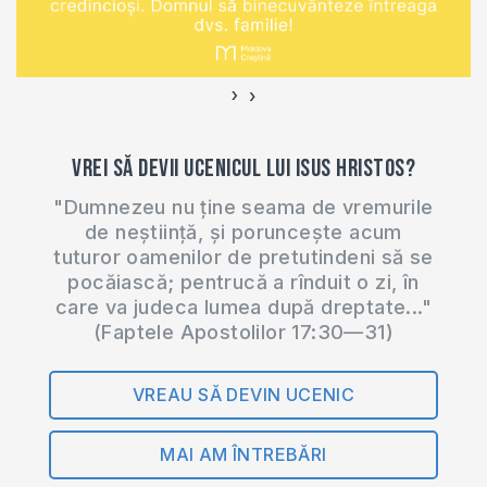
›
‹
Vrei să devii ucenicul lui Isus Hristos?
"Dumnezeu nu ține seama de vremurile
de neștiință, și poruncește acum
tuturor oamenilor de pretutindeni să se
pocăiască; pentrucă a rînduit o zi, în
care va judeca lumea după dreptate..."
(Faptele Apostolilor 17:30—31)
VREAU SĂ DEVIN UCENIC
MAI AM ÎNTREBĂRI