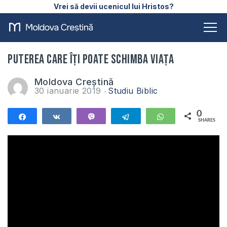
Vrei să devii ucenicul lui Hristos?
Puterea care îți poate schimba viața
Moldova Creștină
30 ianuarie 2019
Studiu Biblic
0
Share
Share
Vibe
Telegram
WhatsApp
SHARES