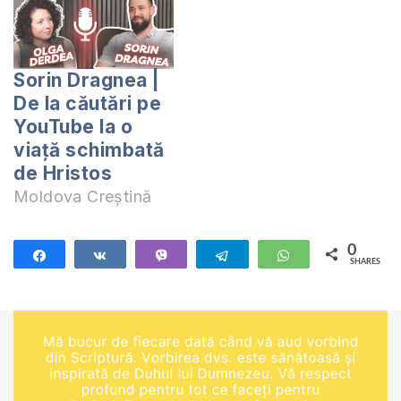
Sorin Dragnea |
De la căutări pe
YouTube la o
viață schimbată
de Hristos
Moldova Creștină
0
Share
Share
Vibe
Telegram
WhatsApp
SHARES