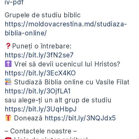
iv-pdf
Grupele de studiu biblic
https://moldovacrestina.md/studiaza-
biblia-online/
Puneți o întrebare:
https://bit.ly/3fN2se7
Vrei să devii ucenicul lui Hristos?
https://bit.ly/3EcX4KO
Studiază Biblia online cu Vasile Filat
https://bit.ly/3OjfLA1
sau alege-ți un alt grup de studiu
https://bit.ly/3UqHbpJ
Donează
https://bit.ly/3NQJdx5
– Contactele noastre –