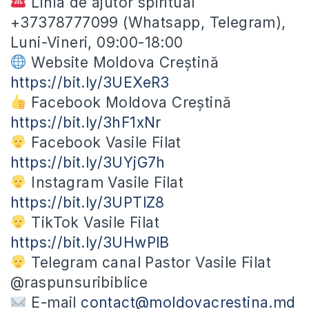
Linia de ajutor spiritual
+37378777099 (Whatsapp, Telegram),
Luni-Vineri, 09:00-18:00
Website Moldova Creștină
https://bit.ly/3UEXeR3
Facebook Moldova Creștină
https://bit.ly/3hF1xNr
Facebook Vasile Filat
https://bit.ly/3UYjG7h
Instagram Vasile Filat
https://bit.ly/3UPTlZ8
TikTok Vasile Filat
https://bit.ly/3UHwPlB
Telegram canal Pastor Vasile Filat
@raspunsuribiblice
E-mail
contact@moldovacrestina.md