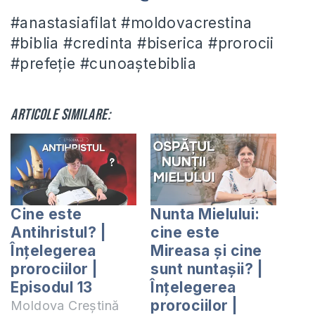
#anastasiafilat #moldovacrestina
#biblia #credinta #biserica #prorocii
#prefeție #cunoaștebiblia
Articole similare:
Cine este
Nunta Mielului:
Antihristul? |
cine este
Înțelegerea
Mireasa și cine
prorociilor |
sunt nuntașii? |
Episodul 13
Înțelegerea
prorociilor |
Moldova Creștină