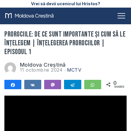
Vrei să devii ucenicul lui Hristos?
PROROCIILE: De ce sunt importante și cum să le
înțelegem | Înțelegerea prorociilor |
Episodul 1
Moldova Creștină
11 octombrie 2024
MCTV
0
Share
Share
Vibe
Telegram
WhatsApp
SHARES