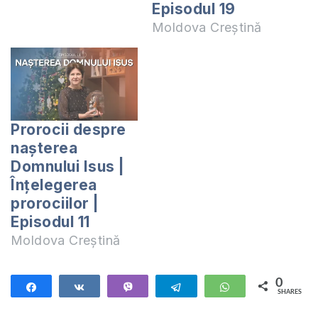
Episodul 19
Moldova Creștină
Prorocii despre
nașterea
Domnului Isus |
Înțelegerea
prorociilor |
Episodul 11
Moldova Creștină
0
Share
Share
Vibe
Telegram
WhatsApp
SHARES