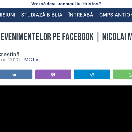
Vrei să devii ucenicul lui Hristos?
ISIUNI
STUDIAZĂ BIBLIA
ÎNTREABĂ
CMPS ANTIO
evenimentelor pe Facebook | Nicolai M
reștină
brie 2020
MCTV
Share
Vibe
Telegram