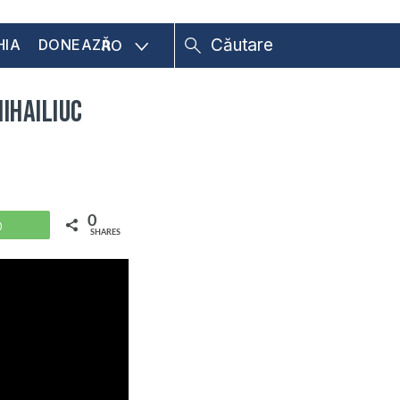
HIA
DONEAZĂ
RO
ihailiuc
0
WhatsApp
SHARES