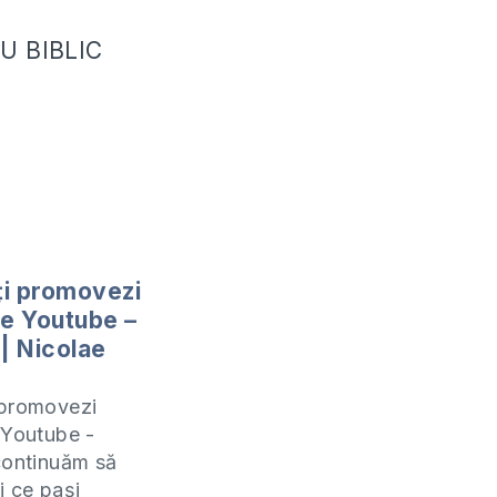
U BIBLIC
i promovezi
pe Youtube –
 | Nicolae
 promovezi
 Youtube -
continuăm să
i ce pași