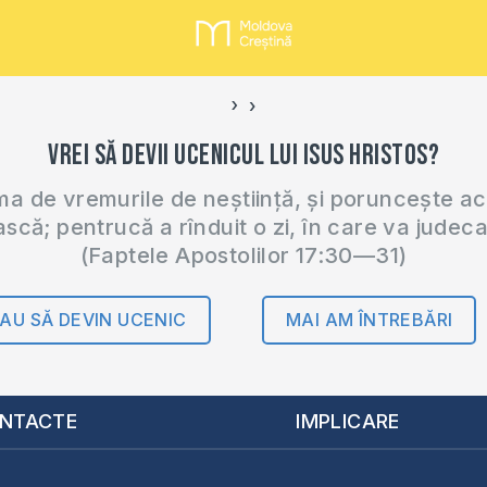
›
‹
Vrei să devii ucenicul lui Isus Hristos?
 de vremurile de neștiință, și poruncește a
ască; pentrucă a rînduit o zi, în care va judec
(Faptele Apostolilor 17:30—31)
AU SĂ DEVIN UCENIC
MAI AM ÎNTREBĂRI
NTACTE
IMPLICARE