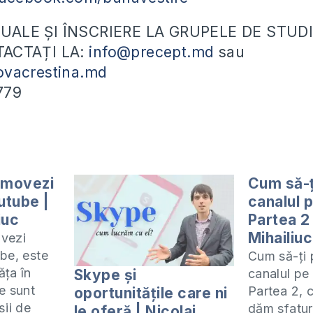
ALE ȘI ÎNSCRIERE LA GRUPELE DE STUDI
ACTAȚI LA:
info@precept.md
sau
vacrestina.md
779
omovezi
Cum să-ț
utube |
canalul 
iuc
Partea 2
Mihailiuc
vezi
be, este
Cum să-ți
ăța în
Skype și
canalul pe
e sunt
Partea 2, 
oportunitățile care ni
șii de
dăm sfatur
le oferă | Nicolai