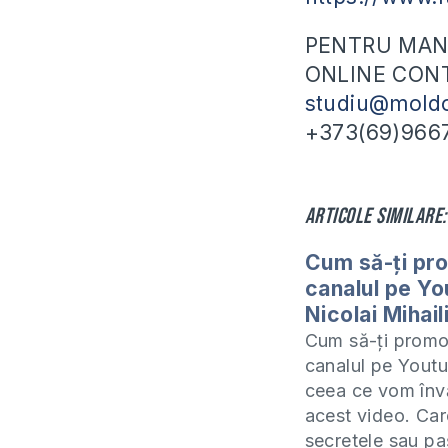
PENTRU MANU
ONLINE CONT
studiu@moldo
+373(69)966
Articole similare:
Cum să-ți pr
canalul pe Yo
Nicolai Mihail
Cum să-ți promo
canalul pe Youtu
ceea ce vom înv
acest video. Car
secretele sau pa