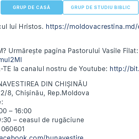
GRUP DE CASĂ
GRUP DE STUDIU BIBLIC
ul lui Hristos.
https://moldovacrestina.md/
Urmărește pagina Pastorului Vasile Filat:
2mul2Ml
E la canalul nostru de Youtube:
http://b
NAVESTIREA DIN CHIȘINĂU
ei 2/8, Chișinău, Rep.Moldova
e:
00 – 16:00
19:30 – ceasul de rugăciune
) 060601
facebook.com/bunavestire