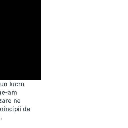
un lucru
 ne-am
zare ne
rincipii de
.