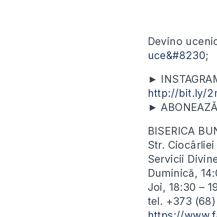
Devino ucenic
uce&#8230
;
► INSTAGRAM? 
http://bit.ly/
► ABONEAZĂ-T
BISERICA BU
Str. Ciocârli
Servicii Divin
Duminică, 14:
Joi, 18:30 – 
tel. +373 (68
https://www.