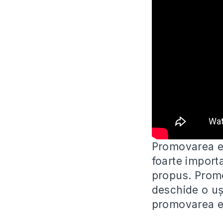
Promovarea ev
foarte import
propus. Promo
deschide o ușă
promovarea ev