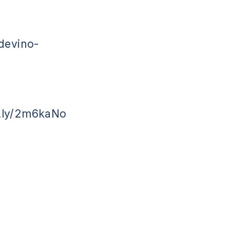
devino-
it.ly/2m6kaNo