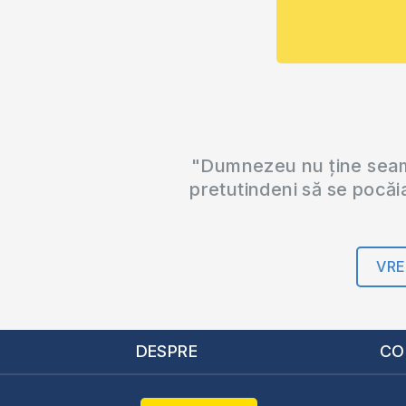
"Dumnezeu nu ține seama
pretutindeni să se pocăi
VRE
DESPRE
CO