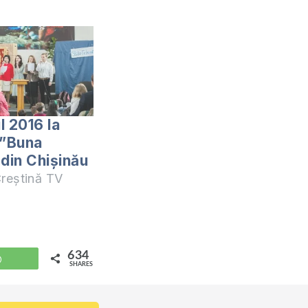
l 2016 la
 ”Buna
 din Chișinău
reștină TV
634
WhatsApp
SHARES