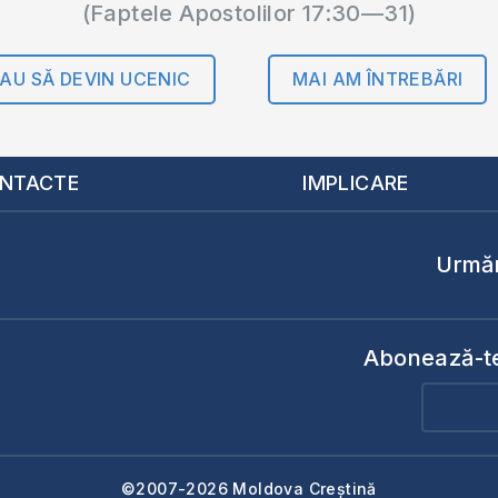
(Faptele Apostolilor 17:30—31)
AU SĂ DEVIN UCENIC
MAI AM ÎNTREBĂRI
NTACTE
IMPLICARE
Urmăr
Abonează-te 
©2007-2026 Moldova Creștină