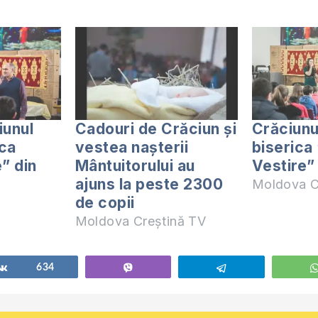
iunul
Cadouri de Crăciun și
Crăciunu
ica
vestea nașterii
biserica
” din
Mântuitorului au
Vestire”
ajuns la peste 2300
Moldova C
de copii
Moldova Creștină TV
Share
634
Vibe
Telegram