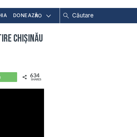
HIA
DONEAZĂ
RO
tire Chișinău
634
WhatsApp
SHARES