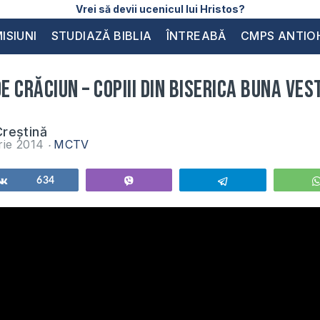
Vrei să devii ucenicul lui Hristos?
ISIUNI
STUDIAZĂ BIBLIA
ÎNTREABĂ
CMPS ANTIO
 Crăciun – Copiii din Biserica Buna Ves
reștină
rie 2014
MCTV
Share
634
Vibe
Telegram