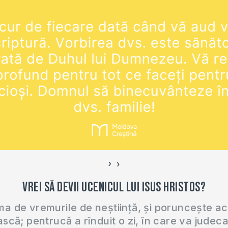
›
‹
Vrei să devii ucenicul lui Isus Hristos?
 de vremurile de neștiință, și poruncește a
ască; pentrucă a rînduit o zi, în care va judec