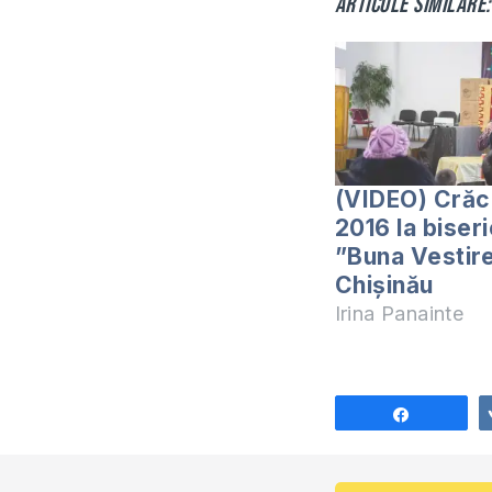
Articole similare:
(VIDEO) Crăc
2016 la biser
”Buna Vestire
Chișinău
Irina Panainte
Share