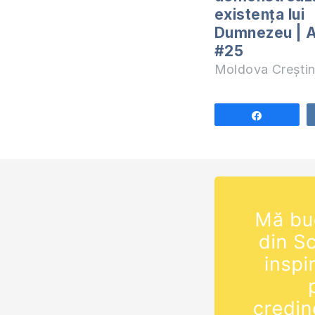
existența lui
Dumnezeu | 
#25
Moldova Crești
Share