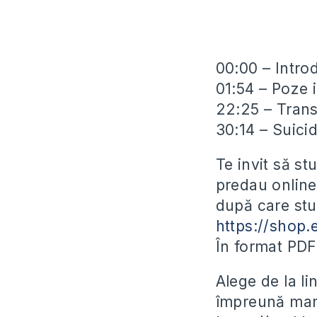
00:00 – Intro
01:54 – Poze 
22:25 – Trans
30:14 – Suici
Te invit să st
predau online
după care stu
https://shop.
În format PD
Alege de la l
împreună manu