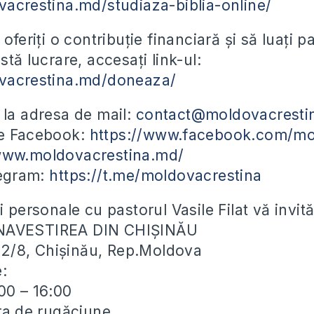
vacrestina.md/studiaza-biblia-online/
 oferiți o contribuție financiară și să luați 
stă lucrare, accesați link-ul:
ovacrestina.md/doneaza/
 la adresa de mail:
contact@moldovacresti
pe Facebook:
https://www.facebook.com/mo
/www.moldovacrestina.md/
legram:
https://t.me/moldovacrestina
i personale cu pastorul Vasile Filat vă invit
NAVESTIREA DIN CHIȘINĂU
ei 2/8, Chișinău, Rep.Moldova
e:
00 – 16:00
ora de rugăciune