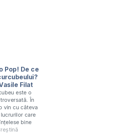
Go Pop! De ce
 curcubeului?
Vasile Filat
cubeu este o
troversată. În
o vin cu câteva
 lucrurilor care
înțelese bine
precedent. Vă
reștină