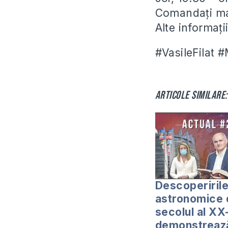
Comandați man
Alte informaț
#VasileFilat 
Articole similare:
Descoperiril
astronomice 
secolul al XX
demonstreaz