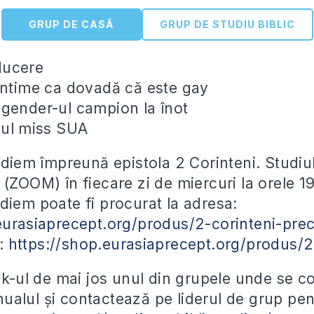
GRUP DE CASĂ
GRUP DE STUDIU BIBLIC
ducere
intime ca dovadă că este gay
gender-ul campion la înot
dul miss SUA
udiem împreună epistola 2 Corinteni. Studiul
 (ZOOM) în fiecare zi de miercuri la orele 1
diem poate fi procurat la adresa:
eurasiaprecept.org/produs/2-corinteni-pre
F:
https://shop.eurasiaprecept.org/produs/2
ink-ul de mai jos unul din grupele unde se 
alul și contactează pe liderul de grup pent