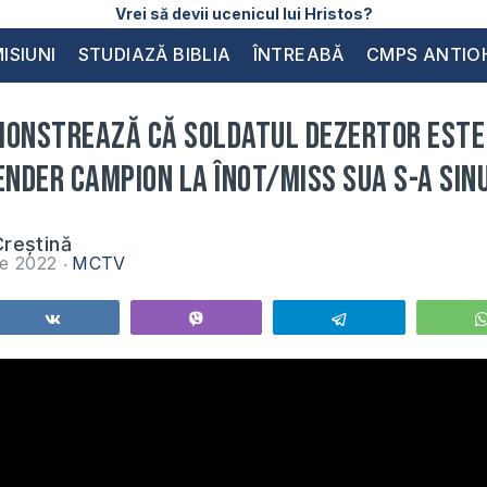
Vrei să devii ucenicul lui Hristos?
ISIUNI
STUDIAZĂ BIBLIA
ÎNTREABĂ
CMPS ANTIO
monstrează că soldatul dezertor este
nder campion la înot/Miss SUA s-a sin
reștină
ie 2022
MCTV
Share
Vibe
Telegram