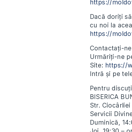
https://moldo
Dacă doriți să
cu noi la acea
https://mold
Contactați-ne
Urmăriți-ne 
Site:
https:/
Intră și pe te
Pentru discuți
BISERICA BU
Str. Ciocârli
Servicii Divin
Duminică, 14:
Joi, 19:30 – 