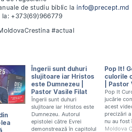
uale de studiu biblic la
info@precept.md
ii la: +373(69)966779
#MoldovaCrestina #actual
Îngerii sunt duhuri
Pop It! 
slujitoare iar Hristos
culorile
este Dumnezeu |
| Pastor 
Pastor Vasile Filat
Pop It Cur
jucărie con
Îngerii sunt duhuri
acest vide
e
slujitoare iar Hristos este
precizări a
Dumnezeu. Autorul
din
nu au fost 
epistolei către Evrei
-lea
din video 
Moldova C
demonstrează în capitolul
ă