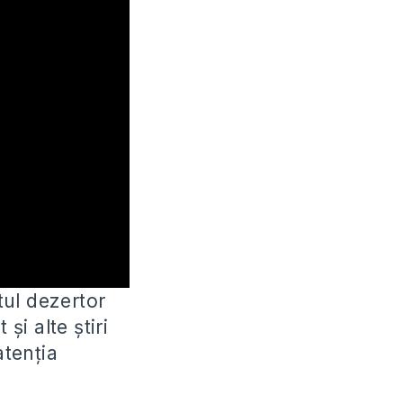
tul dezertor
i alte știri
atenția