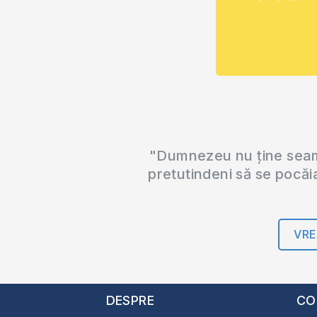
"Dumnezeu nu ține seama
pretutindeni să se pocăi
VRE
DESPRE
CO