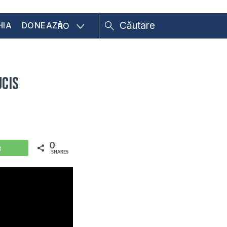
HIA
DONEAZĂ
RO
ucis
0
WhatsApp
SHARES