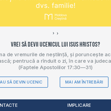
›
‹
Vrei să devii ucenicul lui Isus Hristos?
 de vremurile de neștiință, și poruncește a
ască; pentrucă a rînduit o zi, în care va judec
(Faptele Apostolilor 17:30—31)
AU SĂ DEVIN UCENIC
MAI AM ÎNTREBĂRI
NTACTE
IMPLICARE