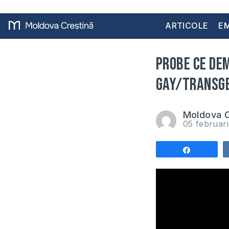
ARTICOLE
EM
Probe ce de
gay/Transge
Moldova C
05 februar
Share