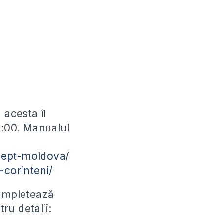
 acesta îl
9:00. Manualul
cept-moldova/
-corinteni/
completează
ru detalii: