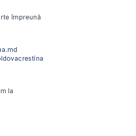
parte împreună
na.md
ldovacrestina
ăm la