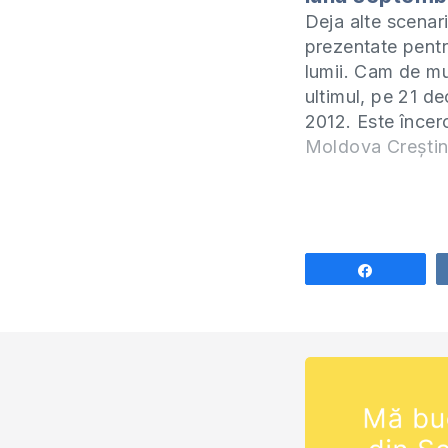
Deja alte scenari
prezentate pentr
lumii. Cam de mu
ultimul, pe 21 d
2012. Este încer
reacția oamenilo
Moldova Crești
pentru 23 septe
imunitate vor av
oamenii la alte 
numite profeții s
explicații "științ
Share
atâtea exerciții..
să-i alarmeze as
date…