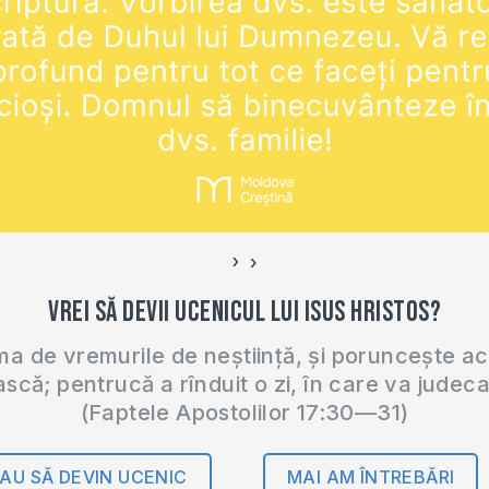
›
‹
Vrei să devii ucenicul lui Isus Hristos?
 de vremurile de neștiință, și poruncește a
ască; pentrucă a rînduit o zi, în care va judec
(Faptele Apostolilor 17:30—31)
AU SĂ DEVIN UCENIC
MAI AM ÎNTREBĂRI