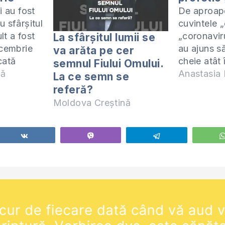
i au fost
De aproap
u sfârșitul
cuvintele „
lt a fost
„coronavir
La sfârșitul lumii se
ecembrie
au ajuns să
va arăta pe cer
cată
cheie atât
semnul Fiului Omului.
r și
nă
cât și în c
Anastasia F
La ce semn se
mbrie. Ce
Se fac și m
referă?
ea
cu privire 
Moldova Creștină
aceste așa
pandemie, 
au
conspirativ
ifice" după
stârnit ima
Share
Vibe
Telegram
.? Trebuie
discuțiile 
tfel de
introducer
anti-COVID
obligatori