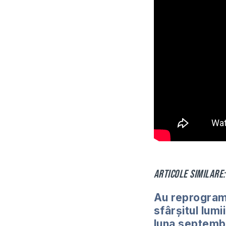
Articole similare:
Au reprogra
sfârșitul lumi
luna septemb