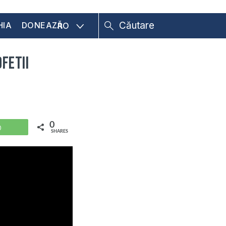
HIA
DONEAZĂ
RO
fetii
0
WhatsApp
SHARES