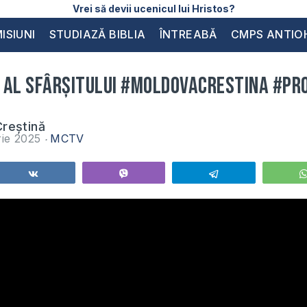
Vrei să devii ucenicul lui Hristos?
ISIUNI
STUDIAZĂ BIBLIA
ÎNTREABĂ
CMPS ANTIO
 al sfârșitului #moldovacrestina #pro
reștină
rie 2025
MCTV
Share
Vibe
Telegram