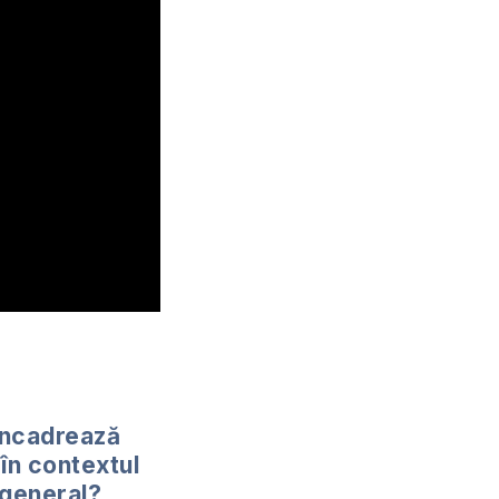
încadrează
 în contextul
 general?