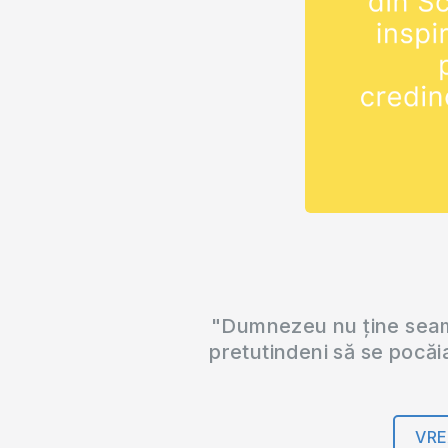
"Dumnezeu nu ține seama
pretutindeni să se pocăi
VRE