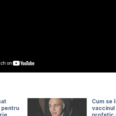
mat
Cum se 
i pentru
vaccinul
rie
profetic