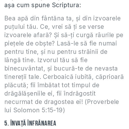
aşa cum spune Scriptura:
Bea apă din fântăna ta, şi din izvoarele
puţului tău. Ce, vrei să ţi se verse
izvoarele afară? Şi să-ţi curgă râurile pe
pieţele de obşte? Lasă-le să fie numai
pentru tine, şi nu pentru străinii de
lângă tine. Izvorul tău să fie
binecuvântat, şi bucură-te de nevasta
tinereţii tale. Cerboaică iubită, căprioară
plăcută; fii îmbătat tot timpul de
drăgălăşeniile ei, fii îndrăgostit
necurmat de dragostea ei! (Proverbele
lui Solomon 5:15-19)
5. Învaţă înfrânarea