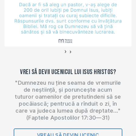
›
‹
Vrei să devii ucenicul lui Isus Hristos?
"Dumnezeu nu ține seama de vremurile
de neștiință, și poruncește acum
tuturor oamenilor de pretutindeni să se
pocăiască; pentrucă a rînduit o zi, în
care va judeca lumea după dreptate..."
(Faptele Apostolilor 17:30—31)
VREAU SĂ DEVIN UCENIC