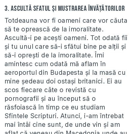
3. Ascultă sfatul şi mustrarea învăţătorilor
Totdeauna vor fi oameni care vor căuta
să te oprească de la imoralitate.
Ascultă-i pe aceşti oameni. Tot odată fii
şi tu unul care să-i sfătui bine pe alţii şi
să-i opreşti de la imoralitate. Îmi
amintesc cum odată mă aflam în
aeroportul din Budapesta şi la masă cu
mine şedeau doi ostaşi britanici. Ei au
scos fiecare câte o revistă cu
pornografii şi au început să o
răsfoiască în timp ce eu studiam
Sfintele Scripturi. Atunci, i-am întrebat
mai întâi cine sunt, de unde vin şi am
aflat că veneau din Macedonia unde au