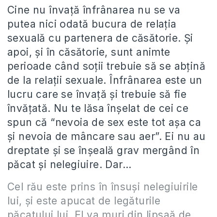
Cine nu învaţă înfrânarea nu se va
putea nici odată bucura de relaţia
sexuală cu partenera de căsătorie. Şi
apoi, şi în căsătorie, sunt animte
perioade când soţii trebuie să se abţină
de la relaţii sexuale. Înfrânarea este un
lucru care se învaţă şi trebuie să fie
învăţată. Nu te lăsa înşelat de cei ce
spun că “nevoia de sex este tot aşa ca
şi nevoia de mâncare sau aer”. Ei nu au
dreptate şi se înşeală grav mergând în
păcat şi nelegiuire. Dar…
Cel rău este prins în însuşi nelegiuirile
lui, şi este apucat de legăturile
păcatului lui. El va muri din lipsaă de