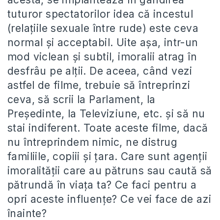
tuturor spectatorilor idea că incestul
(relaţiile sexuale între rude) este ceva
normal şi acceptabil. Uite aşa, intr-un
mod viclean şi subtil, imoralii atrag în
desfrâu pe alţii. De aceea, când vezi
astfel de filme, trebuie să întreprinzi
ceva, să scrii la Parlament, la
Preşedinte, la Televiziune, etc. şi să nu
stai indiferent. Toate aceste filme, dacă
nu întreprindem nimic, ne distrug
familiile, copiii şi ţara. Care sunt agenţii
imoralităţii care au pătruns sau caută să
pătrundă în viaţa ta? Ce faci pentru a
opri aceste influenţe? Ce vei face de azi
înainte?