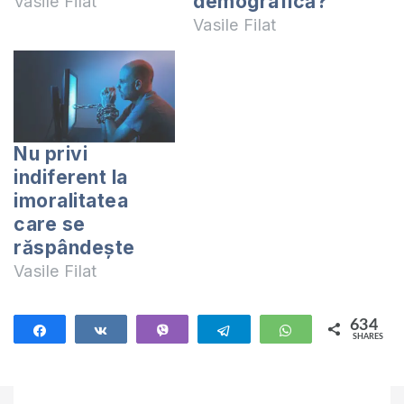
demografică?
Vasile Filat
Vasile Filat
Nu privi
indiferent la
imoralitatea
care se
răspândește
Vasile Filat
634
Share
Share
Vibe
Telegram
WhatsApp
SHARES
634