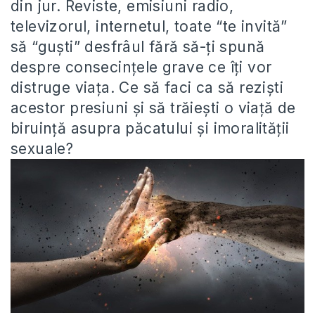
din jur. Reviste, emisiuni radio,
televizorul, internetul, toate “te invită”
să “guşti” desfrâul fără să-ţi spună
despre consecinţele grave ce îţi vor
distruge viaţa. Ce să faci ca să rezişti
acestor presiuni şi să trăieşti o viaţă de
biruinţă asupra păcatului şi imoralităţii
sexuale?