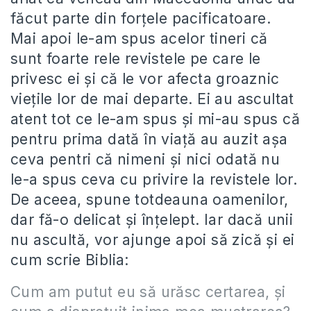
făcut parte din forţele pacificatoare.
Mai apoi le-am spus acelor tineri că
sunt foarte rele revistele pe care le
privesc ei şi că le vor afecta groaznic
vieţile lor de mai departe. Ei au ascultat
atent tot ce le-am spus şi mi-au spus că
pentru prima dată în viaţă au auzit aşa
ceva pentri că nimeni şi nici odată nu
le-a spus ceva cu privire la revistele lor.
De aceea, spune totdeauna oamenilor,
dar fă-o delicat şi înţelept. Iar dacă unii
nu ascultă, vor ajunge apoi să zică şi ei
cum scrie Biblia:
Cum am putut eu să urăsc certarea, şi