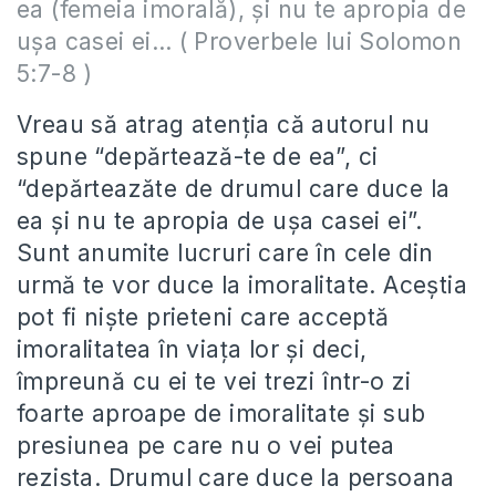
ea (
femeia imorală
), şi nu te apropia de
uşa casei ei… ( Proverbele lui Solomon
5:7-8 )
Vreau să atrag atenţia că autorul nu
spune “depărtează-te de ea”, ci
“depărteazăte de drumul care duce la
ea şi nu te apropia de uşa casei ei”.
Sunt anumite lucruri care în cele din
urmă te vor duce la imoralitate. Aceştia
pot fi nişte prieteni care acceptă
imoralitatea în viaţa lor şi deci,
împreună cu ei te vei trezi într-o zi
foarte aproape de imoralitate şi sub
presiunea pe care nu o vei putea
rezista. Drumul care duce la persoana