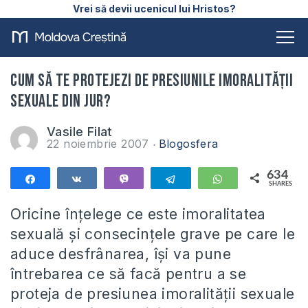
Vrei să devii ucenicul lui Hristos?
Cum să te protejezi de presiunile imoralităţii
sexuale din jur?
Vasile Filat
22 noiembrie 2007
Blogosfera
634
Share
Share
Vibe
Telegram
WhatsApp
SHARES
634
Oricine înţelege ce este imoralitatea
sexuală şi consecinţele grave pe care le
aduce desfrânarea, îşi va pune
întrebarea ce să facă pentru a se
proteja de presiunea imoralităţii sexuale