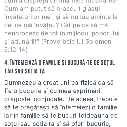
cum a dispreţuit inima mea mustrarea?
Cum am putut să n-ascult glasul
învăţătorilor mei, şi să nu iau aminte la
cei ce mă învăţau? Cât pe ce să mă
nenorocesc de tot în mijlocul poporului
şi adunării!” (Proverbele lui Solomon
5:12-14)
4. Întemeiază o familie şi bucură-te de soţul
tău sau soţia ta
Dumnezeu a creat unirea fizică ca să
fie o bucurie şi culmea exprimării
dragostei conjugale. De aceea, trebuie
să te pregăteşti să întemeiezi o familie
iar în familie să te bucuri totdeauna de
soţul sau soţia ta şi să oferi bucurie,