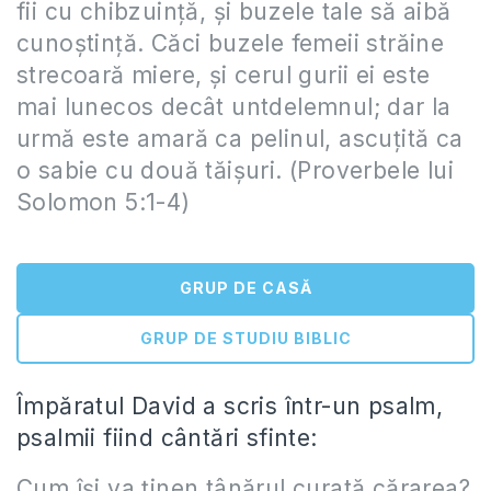
fii cu chibzuinţă, şi buzele tale să aibă
cunoştinţă. Căci buzele femeii străine
strecoară miere, şi cerul gurii ei este
mai lunecos decât untdelemnul; dar la
urmă este amară ca pelinul, ascuţită ca
o sabie cu două tăişuri. (Proverbele lui
Solomon 5:1-4)
GRUP DE CASĂ
GRUP DE STUDIU BIBLIC
Împăratul David a scris într-un psalm,
psalmii fiind cântări sfinte:
Cum îşi va ţinen tânărul curată cărarea?