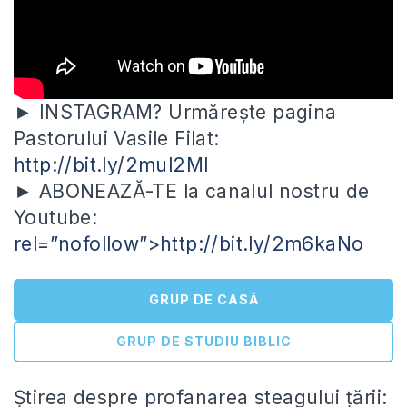
► INSTAGRAM? Urmărește pagina
Pastorului Vasile Filat:
http://bit.ly/2mul2Ml
► ABONEAZĂ-TE la canalul nostru de
Youtube:
rel=”nofollow”>
http://bit.ly/2m6kaNo
GRUP DE CASĂ
GRUP DE STUDIU BIBLIC
Știrea despre profanarea steagului țării: