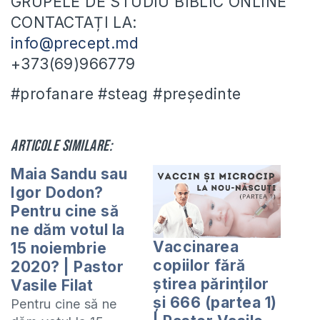
GRUPELE DE STUDIU BIBLIC ONLINE
CONTACTAȚI LA:
info@precept.md
+373(69)966779
#profanare #steag #președinte
Articole similare:
Maia Sandu sau
Igor Dodon?
Pentru cine să
ne dăm votul la
Vaccinarea
15 noiembrie
copiilor fără
2020? | Pastor
știrea părinților
Vasile Filat
și 666 (partea 1)
Pentru cine să ne