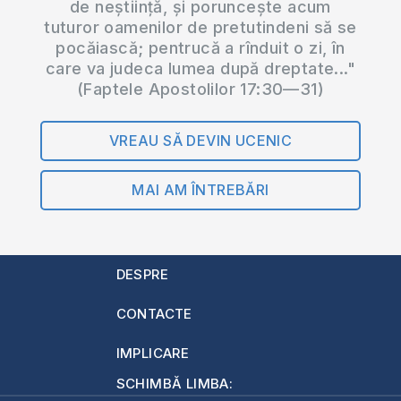
de neștiință, și poruncește acum
tuturor oamenilor de pretutindeni să se
pocăiască; pentrucă a rînduit o zi, în
care va judeca lumea după dreptate..."
(Faptele Apostolilor 17:30—31)
VREAU SĂ DEVIN UCENIC
MAI AM ÎNTREBĂRI
DESPRE
CONTACTE
IMPLICARE
SCHIMBĂ LIMBA: