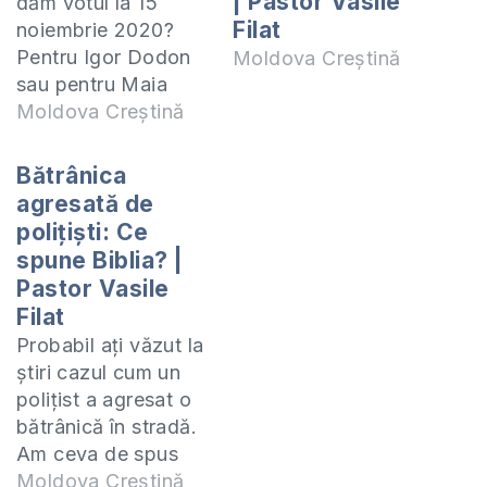
| Pastor Vasile
dăm votul la 15
Filat
noiembrie 2020?
Pentru Igor Dodon
Moldova Creștină
sau pentru Maia
Sandu? Pastorul
Moldova Creștină
Vasile Filat poate fi
contactat la
Bătrânica
vasile.filat@moldovacrestina.md
agresată de
Te invit să studiem
polițiști: Ce
împreună cursul
spune Biblia? |
"Darurile Spirituale"
Pastor Vasile
online (ZOOM) în
Filat
fiecare zi de
Probabil ați văzut la
miercuri la orele
știri cazul cum un
18:00. Manualul
polițist a agresat o
după care studiem
bătrânică în stradă.
poate fi procurat…
Am ceva de spus
din Cuvântul lui
Moldova Creștină