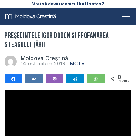
Vrei să devii ucenicul lui Hristos?
Președintele Igor Dodon și profanarea
steagului țării
Moldova Creștină
14 octombrie 2019
MCTV
0
Share
Share
Vibe
Telegram
WhatsApp
SHARES