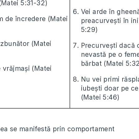
(Matei 5:31-32)
Vei arde în gheen
m de încredere (Matei
preacurvești în in
5:29)
ăzbunător (Matei
Precurvești dacă o
nevastă pe o feme
bărbat (Matei 5:3
 vrăjmași (Matei
Nu vei primi răsp
iubești doar pe ce
(Matei 5:46)
rea se manifestă prin comportament