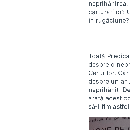
neprihănirea, 
cărturarilor? 
în rugăciune?
Toată Predica
despre o nepr
Cerurilor. Câ
despre un anu
neprihănit. D
arată acest c
să-i fim astfel