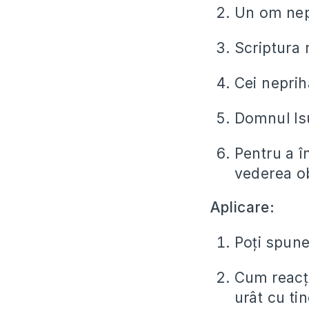
Un om nepr
Scriptura 
Cei neprih
Domnul Isu
Pentru a î
vederea ob
Aplicare:
Poți spune
Cum reacț
urât cu ti