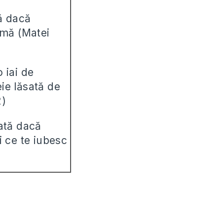
ă dacă
imă (Matei
 iai de
ie lăsată de
2)
lată dacă
i ce te iubesc