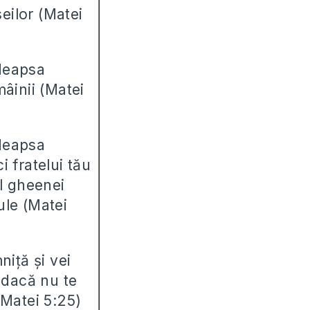
seilor (Matei
deapsa
mâinii (Matei
deapsa
i fratelui tău
ul gheenei
ule (Matei
niță și vei
a dacă nu te
(Matei 5:25)