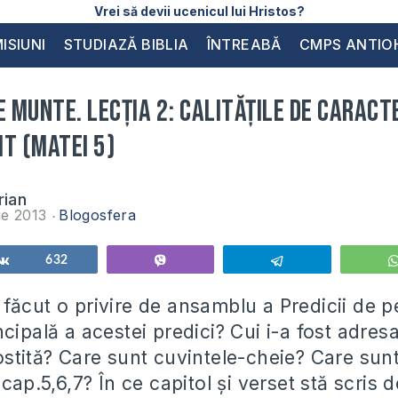
Vrei să devii ucenicul lui Hristos?
ISIUNI
STUDIAZĂ BIBLIA
ÎNTREABĂ
CMPS ANTIO
e Munte. Lecția 2: Calitățile de caract
t (Matei 5)
rian
ie 2013
Blogosfera
Share
632
Vibe
Telegram
făcut o privire de ansamblu a Predicii de 
cipală a acestei predici? Cui i-a fost adres
ostită? Care sunt cuvintele-cheie? Care sun
 cap.5,6,7? În ce capitol și verset stă scris 