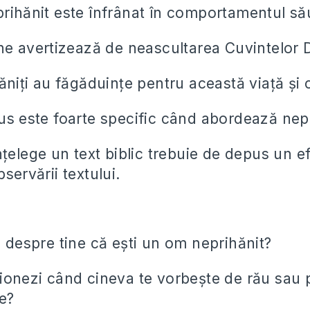
ihănit este înfrânat în comportamentul să
ne avertizează de neascultarea Cuvintelor 
ăniți au făgăduințe pentru această viață și 
s este foarte specific când abordează nep
nțelege un text biblic trebuie de depus un ef
servării textului.
 despre tine că ești un om neprihănit?
ionezi când cineva te vorbește de rău sau
ne?