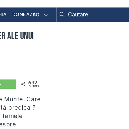
HIA
DONEAZĂ
RO
er ale unui
632
WhatsApp
SHARES
pe Munte. Care
ată predica ?
t temele
despre