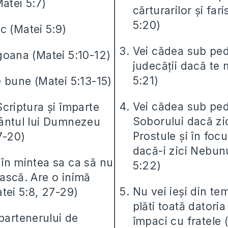
Matei 5:7)
cărturarilor și fari
5:20)
c (Matei 5:9)
Vei cădea sub pe
goana (Matei 5:10-12)
judecății dacă te 
5:21)
 bune (Matei 5:13-15)
Vei cădea sub pe
criptura și împarte
Soborului dacă zic
ântul lui Dumnezeu
Prostule și în foc
7-20)
dacă-i zici Nebun
în mintea sa ca să nu
5:22)
ască. Are o inimă
Nu vei ieși din tem
tei 5:8, 27-29)
plăti toată datori
 partenerului de
împaci cu fratele 