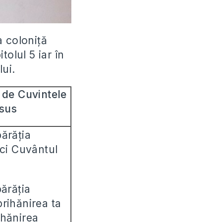
a coloniță
olul 5 iar în
lui.
i de Cuvintele
sus
ărăția
ici Cuvântul
părăția
rihănirea ta
ihănirea