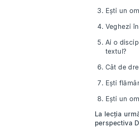
Ești un om
Veghezi în
Ai o disci
textul?
Cât de dre
Ești flămâ
Ești un om
La lecția urm
perspectiva D