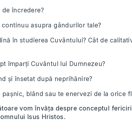
 de încredere?
 continuu asupra gândurilor tale?
plină în studierea Cuvântului? Cât de calitati
pt împarți Cuvântul lui Dumnezeu?
nd și însetat după neprihănire?
 pașnic, blând sau te enervezi de la orice f
ătoare vom învăța despre conceptul fericirii
omnului Isus Hristos.