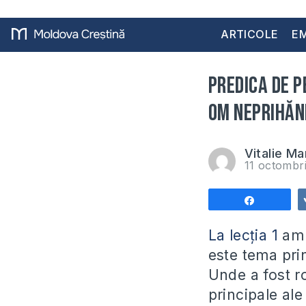
ARTICOLE
EM
Predica de p
om neprihăni
Vitalie Ma
11 octombr
Share
La lecția 1
am 
este tema prin
Unde a fost r
principale ale