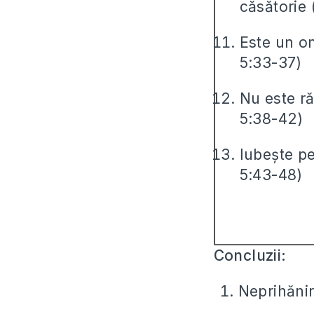
căsătorie 
Este un o
5:33-37)
Nu este r
5:38-42)
Iubește pe
5:43-48)
Concluzii:
Neprihăni