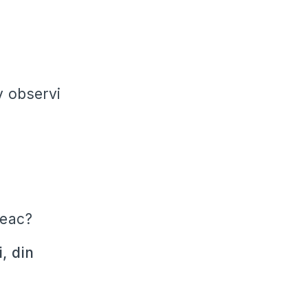
v observi
leac?
, din