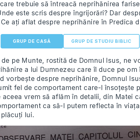
care trebuie să întreacă neprihănirea farisei
Unde este scris despre îngrijorări? Dar desp
 Ce ați aflat despre neprihănire în Predica
GRUP DE CASĂ
GRUP DE STUDIU BIBLIC
 de pe Munte, rostită de Domnul Isus, ne v
ihănire a lui Dumnezeu care îl duce pe om 
nd vorbește despre neprihănire, Domnul Is
mit fel de comportament care-l însoțește 
e aceea vrem să aflăm în detalii, din Matei 
omportament ca să-l putem reflecta în viața
 plăcuți lui.