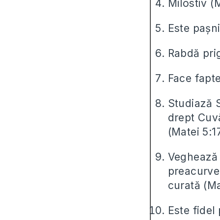
Milostiv (
Este pașni
Rabdă pri
Face fapte
Studiază S
drept Cuv
(Matei 5:1
Veghează 
preacurve
curată (Ma
Este fidel