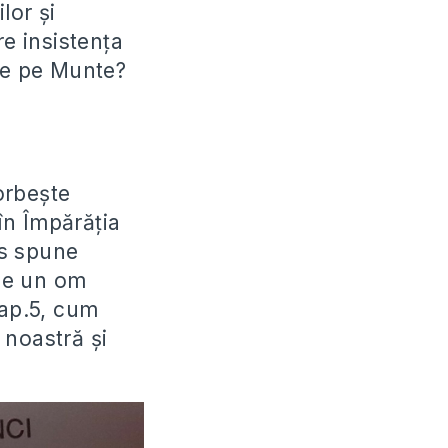
lor și
re insistența
 de pe Munte?
orbește
în Împărăția
us spune
pe un om
cap.5, cum
 noastră și