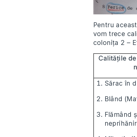
Pentru aceast
vom trece cali
colonița 2 – E
Calitățile d
n
Sărac în d
Blând (Mat
Flămând ș
neprihănir