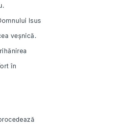
u.
Domnului Isus
cea veșnică.
rihănirea
ort în
 procedează