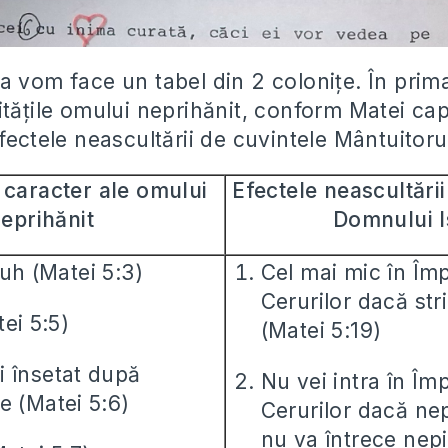
a vom face un tabel din 2 colonițe. În prim
tățile omului neprihănit, conform Matei capit
fectele neascultării de cuvintele Mântuitoru
e caracter ale omului
Efectele neascultări
eprihănit
Domnului I
uh (Matei 5:3)
Cel mai mic în Împ
Cerurilor dacă str
ei 5:5)
(Matei 5:19)
i însetat după
Nu vei intra în Îm
e (Matei 5:6)
Cerurilor dacă nep
nu va întrece nep