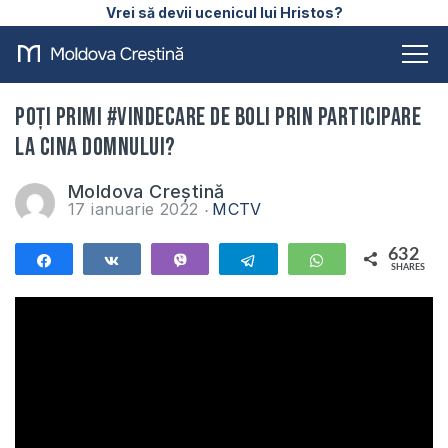
Vrei să devii ucenicul lui Hristos?
Poți primi #vindecare de boli prin participare
la Cina Domnului?
Moldova Creștină
17 ianuarie 2022
MCTV
632
Share
Share
Vibe
Telegram
WhatsApp
SHARES
632