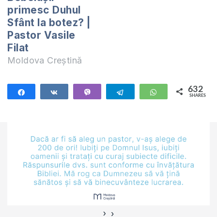
primesc Duhul
Sfânt la botez? |
Pastor Vasile
Filat
Moldova Creștină
632
Share
Share
Vibe
Telegram
WhatsApp
SHARES
632
›
‹